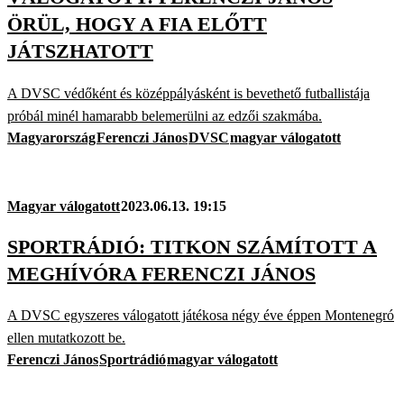
ÖRÜL, HOGY A FIA ELŐTT
JÁTSZHATOTT
A DVSC védőként és középpályásként is bevethető futballistája
próbál minél hamarabb belemerülni az edzői szakmába.
Magyarország
Ferenczi János
DVSC
magyar válogatott
Magyar válogatott
2023.06.13. 19:15
SPORTRÁDIÓ: TITKON SZÁMÍTOTT A
MEGHÍVÓRA FERENCZI JÁNOS
A DVSC egyszeres válogatott játékosa négy éve éppen Montenegró
ellen mutatkozott be.
Ferenczi János
Sportrádió
magyar válogatott