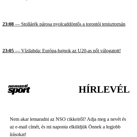
23:08
— Stollárék párosa nyolcaddöntős a torontói tenisztornán
23:05
— Vízilabda: Európa-bajnok az U20-as női válogatott!
HÍRLEVÉL
Nem akar lemaradni az NSO cikkeiről? Adja meg a nevét és
az e-mail címét, és mi naponta elküldjük Önnek a legjobb
írásokat!