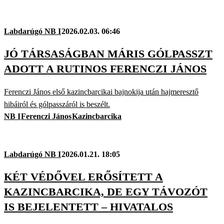
Labdarúgó NB I
2026.02.03. 06:46
JÓ TÁRSASÁGBAN MÁRIS GÓLPASSZT
ADOTT A RUTINOS FERENCZI JÁNOS
Ferenczi János első kazincbarcikai bajnokija után hajmeresztő
hibáiról és gólpasszáról is beszélt.
NB I
Ferenczi János
Kazincbarcika
Labdarúgó NB I
2026.01.21. 18:05
KÉT VÉDŐVEL ERŐSÍTETT A
KAZINCBARCIKA, DE EGY TÁVOZÓT
IS BEJELENTETT – HIVATALOS