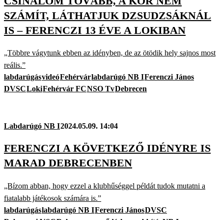
CSINÁLOM TOVÁBB, A KOR NEM
SZÁMÍT, LÁTHATJUK DZSUDZSÁKNÁL
IS – FERENCZI 13 ÉVE A LOKIBAN
„Többre vágytunk ebben az idényben, de az ötödik hely sajnos most
reális.”
labdarúgás
videó
Fehérvár
labdarúgó NB I
Ferenczi János
DVSC
Loki
Fehérvár FC
NSO Tv
Debrecen
Labdarúgó NB I
2024.05.09. 14:04
FERENCZI A KÖVETKEZŐ IDÉNYRE IS
MARAD DEBRECENBEN
„Bízom abban, hogy ezzel a klubhűséggel példát tudok mutatni a
fiatalabb játékosok számára is.”
labdarúgás
labdarúgó NB I
Ferenczi János
DVSC