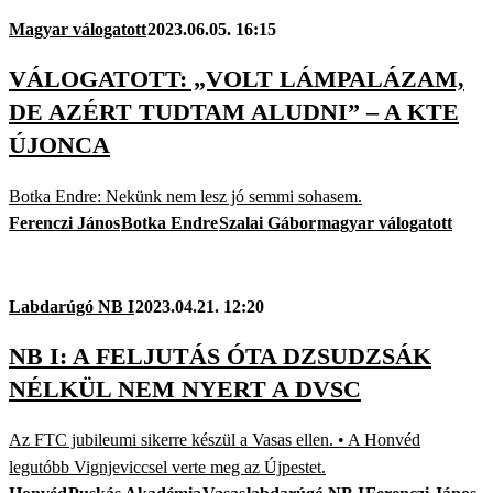
Magyar válogatott
2023.06.05. 16:15
VÁLOGATOTT: „VOLT LÁMPALÁZAM,
DE AZÉRT TUDTAM ALUDNI” – A KTE
ÚJONCA
Botka Endre: Nekünk nem lesz jó semmi sohasem.
Ferenczi János
Botka Endre
Szalai Gábor
magyar válogatott
Labdarúgó NB I
2023.04.21. 12:20
NB I: A FELJUTÁS ÓTA DZSUDZSÁK
NÉLKÜL NEM NYERT A DVSC
Az FTC jubileumi sikerre készül a Vasas ellen. • A Honvéd
legutóbb Vignjeviccsel verte meg az Újpestet.