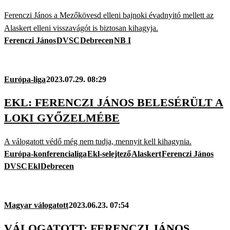
Ferenczi János a Mezőkövesd elleni bajnoki évadnyitó mellett az
Alaskert elleni visszavágót is biztosan kihagyja.
Ferenczi János
DVSC
Debrecen
NB I
Európa-liga
2023.07.29. 08:29
EKL: FERENCZI JÁNOS BELESÉRÜLT A
LOKI GYŐZELMÉBE
A válogatott védő még nem tudja, mennyit kell kihagynia.
Európa-konferencialiga
Ekl-selejtező
Alaskert
Ferenczi János
DVSC
Ekl
Debrecen
Magyar válogatott
2023.06.23. 07:54
VÁLOGATOTT: FERENCZI JÁNOS