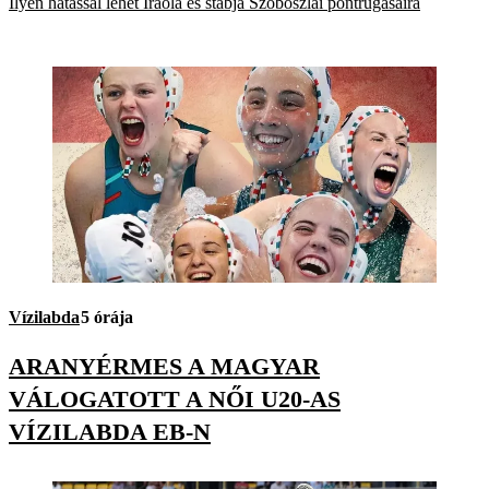
Ilyen hatással lehet Iraola és stábja Szoboszlai pontrúgásaira
Vízilabda
5 órája
ARANYÉRMES A MAGYAR
VÁLOGATOTT A NŐI U20-AS
VÍZILABDA EB-N