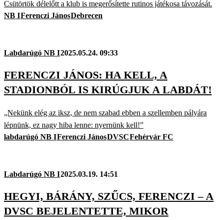
Csütörtök délelőtt a klub is megerősítette rutinos játékosa távozását.
NB I
Ferenczi János
Debrecen
Labdarúgó NB I
2025.05.24. 09:33
FERENCZI JÁNOS: HA KELL, A
STADIONBÓL IS KIRÚGJUK A LABDÁT!
„Nekünk elég az iksz, de nem szabad ebben a szellemben pályára
lépnünk, ez nagy hiba lenne: nyernünk kell!”
labdarúgó NB I
Ferenczi János
DVSC
Fehérvár FC
Labdarúgó NB I
2025.03.19. 14:51
HEGYI, BÁRÁNY, SZŰCS, FERENCZI – A
DVSC BEJELENTETTE, MIKOR