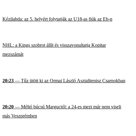
Kézilabda: az 5. helyért folytatják az U18-as fiúk az Eb-n
NHL: a Kings szobrot állít és visszavonultatja Kopitar
mezszámát
20:23
— Tűz ütött ki az Ormai László Asztalitenisz Csarnokban
20:20
— Méltó búcsú Marguctól: a 24-es mezt már nem viseli
más Veszprémben