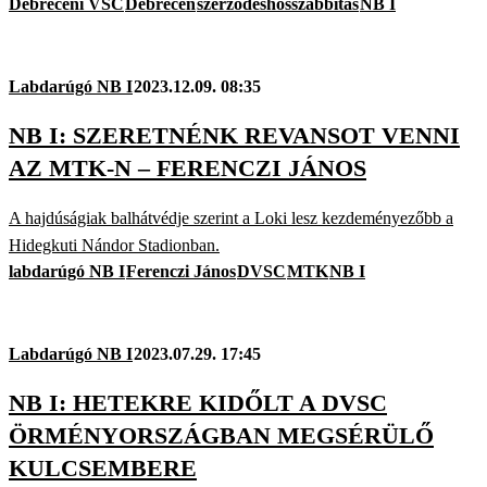
Debreceni VSC
Debrecen
szerződéshosszabbítás
NB I
Labdarúgó NB I
2023.12.09. 08:35
NB I: SZERETNÉNK REVANSOT VENNI
AZ MTK-N – FERENCZI JÁNOS
A hajdúságiak balhátvédje szerint a Loki lesz kezdeményezőbb a
Hidegkuti Nándor Stadionban.
labdarúgó NB I
Ferenczi János
DVSC
MTK
NB I
Labdarúgó NB I
2023.07.29. 17:45
NB I: HETEKRE KIDŐLT A DVSC
ÖRMÉNYORSZÁGBAN MEGSÉRÜLŐ
KULCSEMBERE