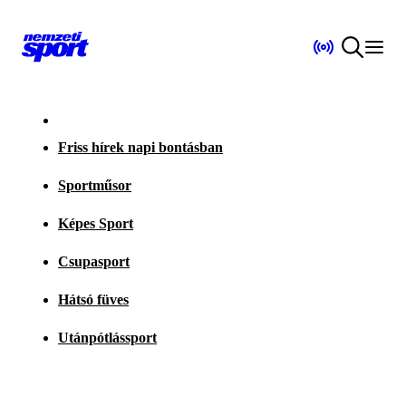
Friss hírek napi bontásban
Sportműsor
Képes Sport
Csupasport
Hátsó füves
Utánpótlássport