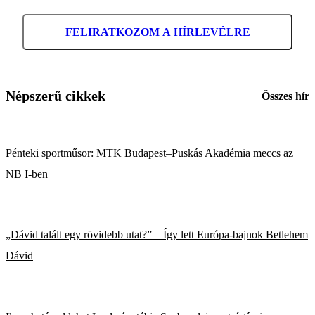
FELIRATKOZOM A HÍRLEVÉLRE
Népszerű cikkek
Összes hír
Pénteki sportműsor: MTK Budapest–Puskás Akadémia meccs az
NB I-ben
„Dávid talált egy rövidebb utat?” – Így lett Európa-bajnok Betlehem
Dávid