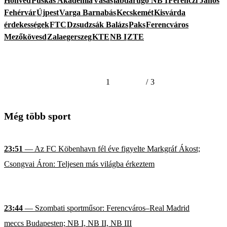
Honvéd
Puskás Akadémia
Vasas
labdarúgó NB I
Ferenczi János
Fehérvár
Újpest
Varga Barnabás
Kecskemét
Kisvárda
érdekességek
FTC
Dzsudzsák Balázs
Paks
Ferencváros
Mezőkövesd
Zalaegerszeg
KTE
NB I
ZTE
1
/
3
Még több sport
23:51
— Az FC Köbenhavn fél éve figyelte Markgráf Ákost;
Csongvai Áron: Teljesen más világba érkeztem
23:44
— Szombati sportműsor: Ferencváros–Real Madrid
meccs Budapesten; NB I, NB II, NB III