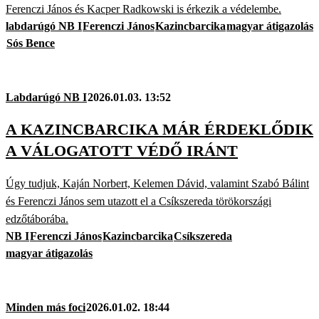
Ferenczi János és Kacper Radkowski is érkezik a védelembe.
labdarúgó NB I
Ferenczi János
Kazincbarcika
magyar átigazolás
Sós Bence
Labdarúgó NB I
2026.01.03. 13:52
A KAZINCBARCIKA MÁR ÉRDEKLŐDIK
A VÁLOGATOTT VÉDŐ IRÁNT
Úgy tudjuk, Kaján Norbert, Kelemen Dávid, valamint Szabó Bálint
és Ferenczi János sem utazott el a Csíkszereda törökországi
edzőtáborába.
NB I
Ferenczi János
Kazincbarcika
Csíkszereda
magyar átigazolás
Minden más foci
2026.01.02. 18:44