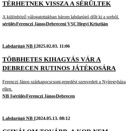
TÉRHETNEK VISSZA A SÉRÜLTEK
A különböző válogatottakban három labdarúgó dőlt ki a sorból.
sérülés
Ferenczi János
Debreceni VSC
Hegyi Krisztián
Labdarúgó NB I
2025.02.03. 11:06
TÖBBHETES KIHAGYÁS VÁR A
DEBRECEN RUTINOS JÁTÉKOSÁRA
Ferenczi János szárkapocscsont-repedést szenvedett a Nyíregyháza
ellen.
NB I
sérülés
Ferenczi János
Debrecen
Labdarúgó NB I
2024.05.13. 08:12