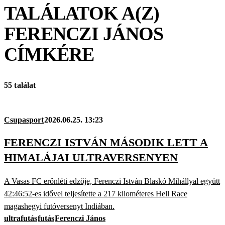
TALÁLATOK A(Z)
FERENCZI JÁNOS
CÍMKÉRE
55 találat
Csupasport
2026.06.25. 13:23
FERENCZI ISTVÁN MÁSODIK LETT A
HIMALÁJAI ULTRAVERSENYEN
A Vasas FC erőnléti edzője, Ferenczi István Blaskó Mihállyal együtt
42:46:52-es idővel teljesítette a 217 kilométeres Hell Race
magashegyi futóversenyt Indiában.
ultrafutás
futás
Ferenczi János