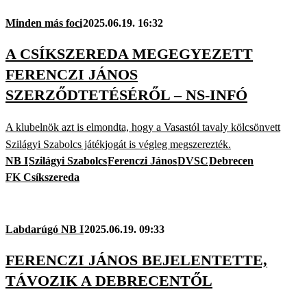
Minden más foci
2025.06.19. 16:32
A CSÍKSZEREDA MEGEGYEZETT
FERENCZI JÁNOS
SZERZŐDTETÉSÉRŐL – NS-INFÓ
A klubelnök azt is elmondta, hogy a Vasastól tavaly kölcsönvett
Szilágyi Szabolcs játékjogát is végleg megszerezték.
NB I
Szilágyi Szabolcs
Ferenczi János
DVSC
Debrecen
FK Csíkszereda
Labdarúgó NB I
2025.06.19. 09:33
FERENCZI JÁNOS BEJELENTETTE,
TÁVOZIK A DEBRECENTŐL