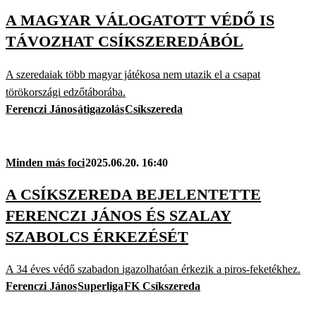
A MAGYAR VÁLOGATOTT VÉDŐ IS
TÁVOZHAT CSÍKSZEREDÁBÓL
A szeredaiak több magyar játékosa nem utazik el a csapat
törökországi edzőtáborába.
Ferenczi János
átigazolás
Csíkszereda
Minden más foci
2025.06.20. 16:40
A CSÍKSZEREDA BEJELENTETTE
FERENCZI JÁNOS ÉS SZALAY
SZABOLCS ÉRKEZÉSÉT
A 34 éves védő szabadon igazolhatóan érkezik a piros-feketékhez.
Ferenczi János
Superliga
FK Csíkszereda