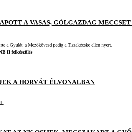
APOTT A VASAS, GÓLGAZDAG MECCSET
te a Gyulát, a Mezőkövesd pedig a Tiszakécske ellen nyert.
NB II felkészülés
IJEK A HORVÁT ÉLVONALBAN
NL