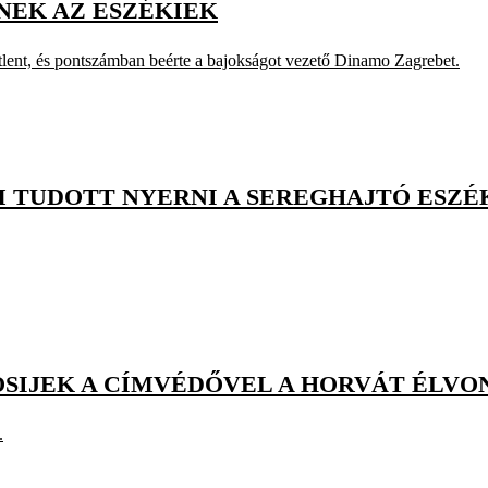
ENEK AZ ESZÉKIEK
etlent, és pontszámban beérte a bajokságot vezető Dinamo Zagrebet.
M TUDOTT NYERNI A SEREGHAJTÓ ESZÉ
OSIJEK A CÍMVÉDŐVEL A HORVÁT ÉLV
.