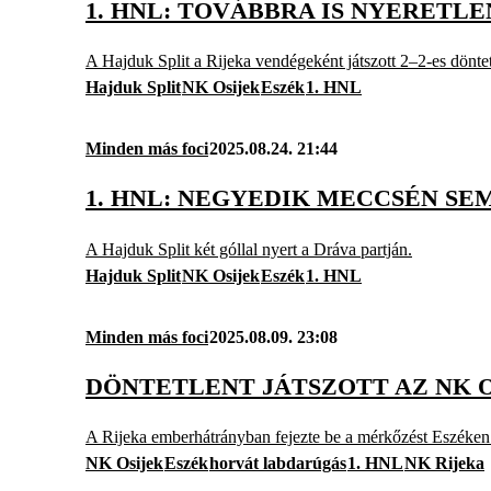
1. HNL: TOVÁBBRA IS NYERETL
A Hajduk Split a Rijeka vendégeként játszott 2–2-es dönt
Hajduk Split
NK Osijek
Eszék
1. HNL
Minden más foci
2025.08.24. 21:44
1. HNL: NEGYEDIK MECCSÉN SE
A Hajduk Split két góllal nyert a Dráva partján.
Hajduk Split
NK Osijek
Eszék
1. HNL
Minden más foci
2025.08.09. 23:08
DÖNTETLENT JÁTSZOTT AZ NK 
A Rijeka emberhátrányban fejezte be a mérkőzést Eszéken
NK Osijek
Eszék
horvát labdarúgás
1. HNL
NK Rijeka