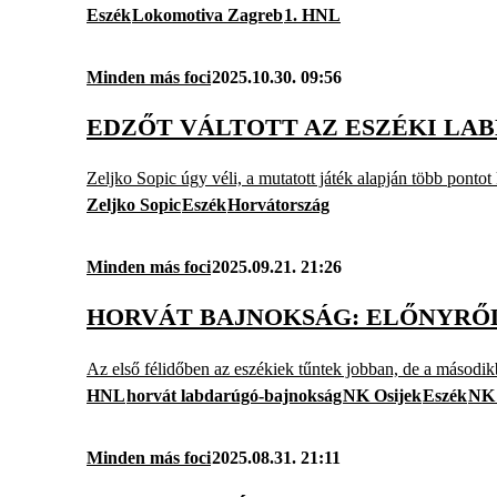
Eszék
Lokomotiva Zagreb
1. HNL
Minden más foci
2025.10.30. 09:56
EDZŐT VÁLTOTT AZ ESZÉKI LA
Zeljko Sopic úgy véli, a mutatott játék alapján több pontot 
Zeljko Sopic
Eszék
Horvátország
Minden más foci
2025.09.21. 21:26
HORVÁT BAJNOKSÁG: ELŐNYRŐL
Az első félidőben az eszékiek tűntek jobban, de a másodikba
HNL
horvát labdarúgó-bajnokság
NK Osijek
Eszék
NK 
Minden más foci
2025.08.31. 21:11