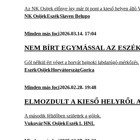
Az NK Osijek előnye így már öt pont a kieső helyen álló
NK Osijek
Eszék
Slaven Belupo
Minden más foci
2026.03.14. 17:04
NEM BÍRT EGYMÁSSAL AZ ESZÉK
Gól nélkül ért véget a horvát bajnoki labdarúgó-mérkőzés.
Eszék
Osijek
Horvátország
Gorica
Minden más foci
2026.02.28. 19:48
ELMOZDULT A KIESŐ HELYRŐL 
A második félidőben születtek a gólok.
Vukovár
NK Osijek
Eszék
1. HNL