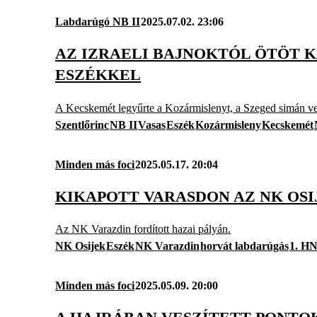
Labdarúgó NB II
2025.07.02. 23:06
AZ IZRAELI BAJNOKTÓL ÖTÖT K
ESZÉKKEL
A Kecskemét legyűrte a Kozármislenyt, a Szeged simán ver
Szentlőrinc
NB II
Vasas
Eszék
Kozármisleny
Kecskemét
Minden más foci
2025.05.17. 20:04
KIKAPOTT VARASDON AZ NK OS
Az NK Varazdin fordított hazai pályán.
NK Osijek
Eszék
NK Varazdin
horvát labdarúgás
1. H
Minden más foci
2025.05.09. 20:00