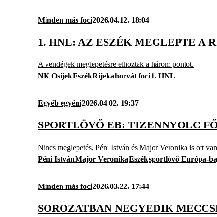
Minden más foci
2026.04.12. 18:04
1. HNL: AZ ESZÉK MEGLEPTE A 
A vendégek meglepetésre elhozták a három pontot.
NK Osijek
Eszék
Rijeka
horvát foci
1. HNL
Egyéb egyéni
2026.04.02. 19:37
SPORTLÖVŐ EB: TIZENNYOLC F
Nincs meglepetés, Péni István és Major Veronika is ott van
Péni István
Major Veronika
Eszék
sportlövő Európa-b
Minden más foci
2026.03.22. 17:44
SOROZATBAN NEGYEDIK MECCSÉ