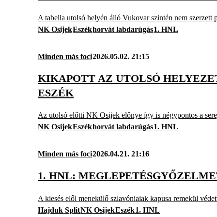
A tabella utolsó helyén álló Vukovar szintén nem szerzett 
NK Osijek
Eszék
horvát labdarúgás
1. HNL
Minden más foci
2026.05.02. 21:15
KIKAPOTT AZ UTOLSÓ HELYEZE
ESZÉK
Az utolsó előtti NK Osijek előnye így is négypontos a sereg
NK Osijek
Eszék
horvát labdarúgás
1. HNL
Minden más foci
2026.04.21. 21:16
1. HNL: MEGLEPETÉSGYŐZELME
A kiesés elől menekülő szlavóniaiak kapusa remekül védet
Hajduk Split
NK Osijek
Eszék
1. HNL