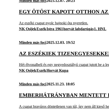
Minden más foci
2025.12.07. 20:23
EGY ÖTÖST KAPOTT OTTHON AZ 
Az eszéki csapat nyolc bajnoki óta nyeretlen.
NK Osijek
Eszék
Istra 1961
horvát labdarúgás
1. HNL
Minden más foci
2025.12.03. 19:52
AZ ESZÉKIEK TIZENEGYESEKKE
Hét élvonalbeli és egy negyedosztályú csapat jutott be a l
NK Osijek
Eszék
Horvát Kupa
Minden más foci
2025.11.23. 18:05
EMBERHÁTRÁNYBAN MENTETT P
A csapat bravúros döntetlenen van túl, így nem áll kieső he