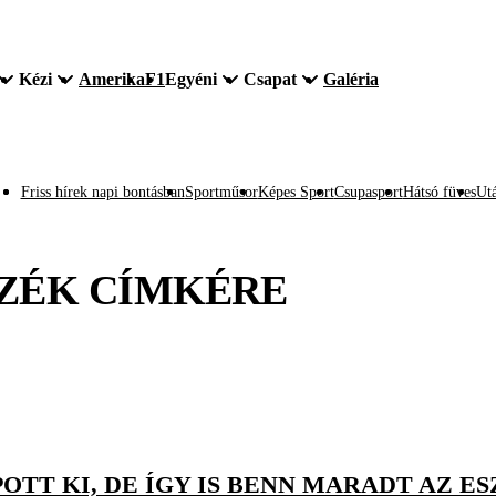
Kézi
Amerika
F1
Egyéni
Csapat
Galéria
Friss hírek napi bontásban
Sportműsor
Képes Sport
Csupasport
Hátsó füves
Utá
ZÉK
CÍMKÉRE
T KI, DE ÍGY IS BENN MARADT AZ E