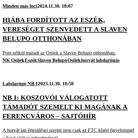
Minden más foci
2024.11.30. 18:07
HIÁBA FORDÍTOTT AZ ESZÉK,
VERESÉGET SZENVEDETT A SLAVEN
BELUPO OTTHONÁBAN
Pont nélkül maradt az Osijek a Slaven Belupo otthonában.
NK Osijek
Eszék
Slaven Belupo
Osijek
horvát labdarúgás
Labdarúgó NB I
2023.11.30. 18:58
NB I: KOSZOVÓI VÁLOGATOTT
TÁMADÓT SZEMELT KI MAGÁNAK A
FERENCVÁROS – SAJTÓHÍR
A horvát lap értesülései szerint nem csak az FTC kíséri figyelemmel
a fiatal játékos teljesítményét.