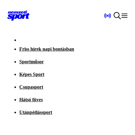
Friss hírek napi bontásban
Sportműsor
Képes Sport
Csupasport
Hátsó füves
Utánpótlássport