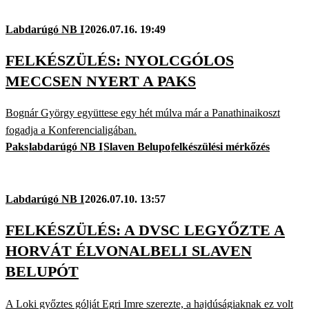
Labdarúgó NB I
2026.07.16. 19:49
FELKÉSZÜLÉS: NYOLCGÓLOS
MECCSEN NYERT A PAKS
Bognár György együttese egy hét múlva már a Panathinaikoszt
fogadja a Konferencialigában.
Paks
labdarúgó NB I
Slaven Belupo
felkészülési mérkőzés
Labdarúgó NB I
2026.07.10. 13:57
FELKÉSZÜLÉS: A DVSC LEGYŐZTE A
HORVÁT ÉLVONALBELI SLAVEN
BELUPÓT
A Loki győztes gólját Egri Imre szerezte, a hajdúságiaknak ez volt