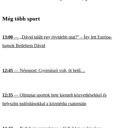
Még több sport
13:00
— „Dávid talált egy rövidebb utat?” – Így lett Európa-
bajnok Betlehem Dávid
12:45
— Népsport: Gyorsúszó volt, öt betű…
12:35
— Olimpiai sportok hete kiemelt közvetítésekkel és
helyszíni tudósításokkal a közmédia csatornáin