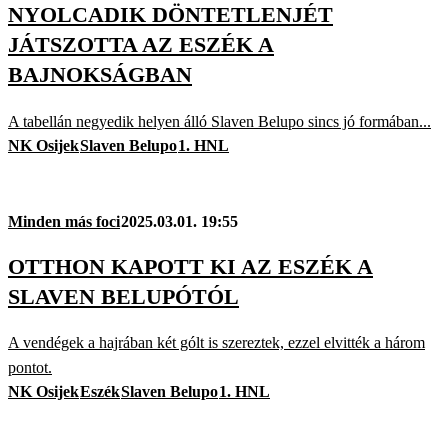
NYOLCADIK DÖNTETLENJÉT
JÁTSZOTTA AZ ESZÉK A
BAJNOKSÁGBAN
A tabellán negyedik helyen álló Slaven Belupo sincs jó formában...
NK Osijek
Slaven Belupo
1. HNL
Minden más foci
2025.03.01. 19:55
OTTHON KAPOTT KI AZ ESZÉK A
SLAVEN BELUPÓTÓL
A vendégek a hajrában két gólt is szereztek, ezzel elvitték a három
pontot.
NK Osijek
Eszék
Slaven Belupo
1. HNL