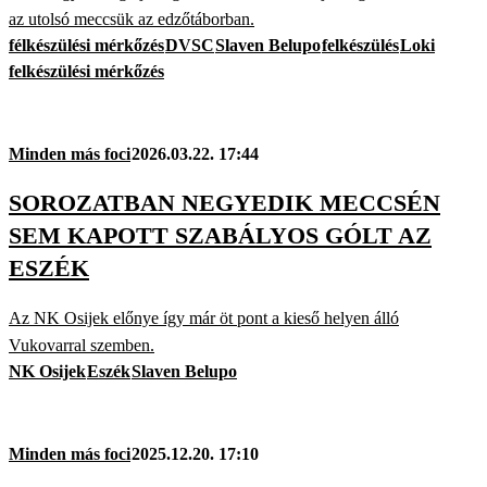
az utolsó meccsük az edzőtáborban.
félkészülési mérkőzés
DVSC
Slaven Belupo
felkészülés
Loki
felkészülési mérkőzés
Minden más foci
2026.03.22. 17:44
SOROZATBAN NEGYEDIK MECCSÉN
SEM KAPOTT SZABÁLYOS GÓLT AZ
ESZÉK
Az NK Osijek előnye így már öt pont a kieső helyen álló
Vukovarral szemben.
NK Osijek
Eszék
Slaven Belupo
Minden más foci
2025.12.20. 17:10