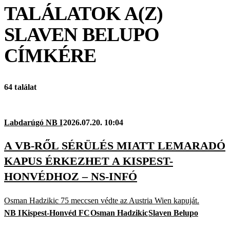
TALÁLATOK A(Z)
SLAVEN BELUPO
CÍMKÉRE
64 találat
Labdarúgó NB I
2026.07.20. 10:04
A VB-RŐL SÉRÜLÉS MIATT LEMARADÓ
KAPUS ÉRKEZHET A KISPEST-
HONVÉDHOZ – NS-INFÓ
Osman Hadzikic 75 meccsen védte az Austria Wien kapuját.
NB I
Kispest-Honvéd FC
Osman Hadzikic
Slaven Belupo