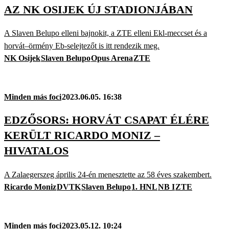
AZ NK OSIJEK ÚJ STADIONJÁBAN
A Slaven Belupo elleni bajnokit, a ZTE elleni Ekl-meccset és a
horvát–örmény Eb-selejtezőt is itt rendezik meg.
NK Osijek
Slaven Belupo
Opus Arena
ZTE
Minden más foci
2023.06.05. 16:38
EDZŐSORS: HORVÁT CSAPAT ÉLÉRE
KERÜLT RICARDO MONIZ –
HIVATALOS
A Zalaegerszeg április 24-én menesztette az 58 éves szakembert.
Ricardo Moniz
DVTK
Slaven Belupo
1. HNL
NB I
ZTE
Minden más foci
2023.05.12. 10:24