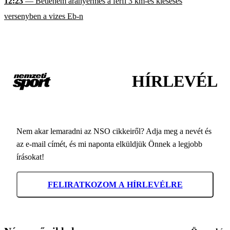
12:23
— Betlehem aranyérmes a férfi 3 km-es kieséses
versenyben a vizes Eb-n
HÍRLEVÉL
Nem akar lemaradni az NSO cikkeiről? Adja meg a nevét és
az e-mail címét, és mi naponta elküldjük Önnek a legjobb
írásokat!
FELIRATKOZOM A HÍRLEVÉLRE