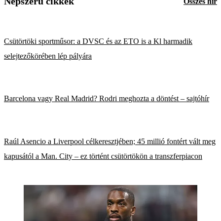
Népszerű cikkek
Összes hír
Csütörtöki sportműsor: a DVSC és az ETO is a Kl harmadik
selejtezőkörében lép pályára
Barcelona vagy Real Madrid? Rodri meghozta a döntést – sajtóhír
Raúl Asencio a Liverpool célkeresztjében; 45 millió fontért vált meg
kapusától a Man. City – ez történt csütörtökön a transzferpiacon