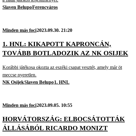
Slaven Belupo
Ferencváros
Minden más foci
2023.09.30. 21:20
1. HNL: KIKAPOTT KAPRONCÁN,
TOVÁBB BOTLADOZIK AZ NK OSIJEK
Korábbi játékosa okozta az eszéki csapat vesztét, amely már öt
meccse nyeretlen.
NK Osijek
Slaven Belupo
1. HNL
Minden más foci
2023.09.05. 10:55
HORVÁTORSZÁG: ELBOCSÁTOTTÁK
ÁLLÁSÁBÓL RICARDO MONIZT