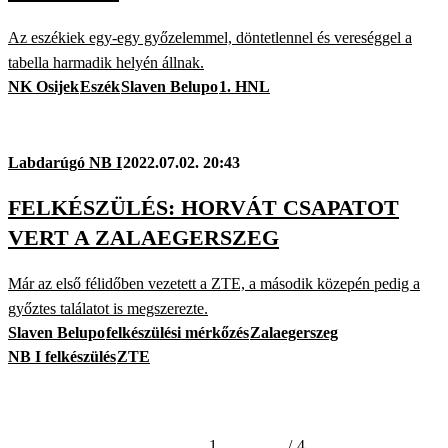
Az eszékiek egy-egy győzelemmel, döntetlennel és vereséggel a
tabella harmadik helyén állnak.
NK Osijek
Eszék
Slaven Belupo
1. HNL
Labdarúgó NB I
2022.07.02. 20:43
FELKÉSZÜLÉS: HORVÁT CSAPATOT
VERT A ZALAEGERSZEG
Már az első félidőben vezetett a ZTE, a második közepén pedig a
győztes találatot is megszerezte.
Slaven Belupo
felkészülési mérkőzés
Zalaegerszeg
NB I felkészülés
ZTE
1
/
4