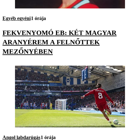
Egyéb egyéni
1 órája
FEKVENYOMÓ EB: KÉT MAGYAR
ARANYÉREM A FELNŐTTEK
MEZŐNYÉBEN
Angol labdarúgás
1 órája