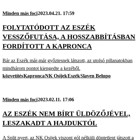
Minden más foci
2023.04.21. 17:59
FOLYTATÓDOTT AZ ESZÉK
VESSZŐFUTÁSA, A HOSSZABBÍTÁSBAN
FORDÍTOTT A KAPRONCA
Bár az Eszék már-már győztesnek látszott, az utolsó pillanatokban
mindhárom pontot kiengedte a kezéből.
közvetítés
Kapronca
NK Osijek
Eszék
Slaven Belupo
Minden más foci
2023.02.11. 17:06
AZ ESZÉK NEM BÍRT ÜLDÖZŐJÉVEL,
LESZAKADT A HAJDUKTÓL
A Split nyert, az NK Osijek viszont gól nélküli döntetlent játszott a