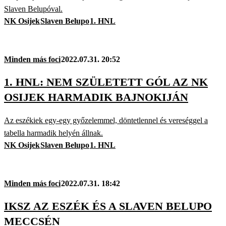
Slaven Belupóval.
NK Osijek
Slaven Belupo
1. HNL
Minden más foci
2022.07.31. 20:52
1. HNL: NEM SZÜLETETT GÓL AZ NK
OSIJEK HARMADIK BAJNOKIJÁN
Az eszékiek egy-egy győzelemmel, döntetlennel és vereséggel a
tabella harmadik helyén állnak.
NK Osijek
Slaven Belupo
1. HNL
Minden más foci
2022.07.31. 18:42
IKSZ AZ ESZÉK ÉS A SLAVEN BELUPO
MECCSÉN