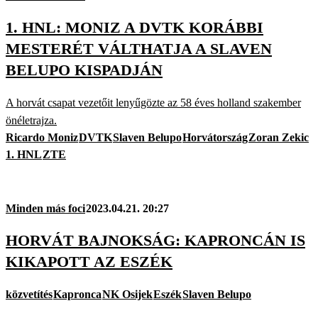
1. HNL: MONIZ A DVTK KORÁBBI
MESTERÉT VÁLTHATJA A SLAVEN
BELUPO KISPADJÁN
A horvát csapat vezetőit lenyűgözte az 58 éves holland szakember
önéletrajza.
Ricardo Moniz
DVTK
Slaven Belupo
Horvátország
Zoran Zekic
1. HNL
ZTE
Minden más foci
2023.04.21. 20:27
HORVÁT BAJNOKSÁG: KAPRONCÁN IS
KIKAPOTT AZ ESZÉK
közvetítés
Kapronca
NK Osijek
Eszék
Slaven Belupo