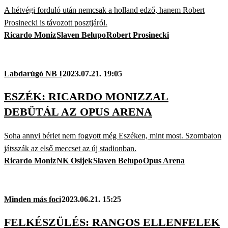
A hétvégi forduló után nemcsak a holland edző, hanem Robert
Prosinecki is távozott posztjáról.
Ricardo Moniz
Slaven Belupo
Robert Prosinecki
Labdarúgó NB I
2023.07.21. 19:05
ESZÉK: RICARDO MONIZZAL
DEBÜTÁL AZ OPUS ARENA
Soha annyi bérlet nem fogyott még Eszéken, mint most. Szombaton
játsszák az első meccset az új stadionban.
Ricardo Moniz
NK Osijek
Slaven Belupo
Opus Arena
Minden más foci
2023.06.21. 15:25
FELKÉSZÜLÉS: RANGOS ELLENFELEK