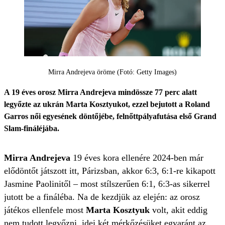
Mirra Andrejeva öröme (Fotó: Getty Images)
A 19 éves orosz Mirra Andrejeva mindössze 77 perc alatt
legyőzte az ukrán Marta Kosztyukot, ezzel bejutott a Roland
Garros női egyesének döntőjébe, felnőttpályafutása első Grand
Slam-fináléjába.
Mirra Andrejeva
19 éves kora ellenére 2024-ben már
elődöntőt játszott itt, Párizsban, akkor 6:3, 6:1-re kikapott
Jasmine Paolinitől – most stílszerűen 6:1, 6:3-as sikerrel
jutott be a fináléba. Na de kezdjük az elején: az orosz
játékos ellenfele most
Marta Kosztyuk
volt, akit eddig
nem tudott legyőzni, idei két mérkőzésüket egyaránt az