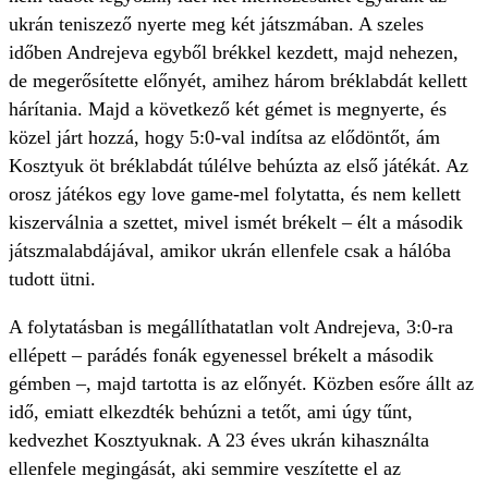
ukrán teniszező nyerte meg két játszmában. A szeles
időben Andrejeva egyből brékkel kezdett, majd nehezen,
de megerősítette előnyét, amihez három bréklabdát kellett
hárítania. Majd a következő két gémet is megnyerte, és
közel járt hozzá, hogy 5:0-val indítsa az elődöntőt, ám
Kosztyuk öt bréklabdát túlélve behúzta az első játékát. Az
orosz játékos egy love game-mel folytatta, és nem kellett
kiszerválnia a szettet, mivel ismét brékelt – élt a második
játszmalabdájával, amikor ukrán ellenfele csak a hálóba
tudott ütni.
A folytatásban is megállíthatatlan volt Andrejeva, 3:0-ra
ellépett – parádés fonák egyenessel brékelt a második
gémben –, majd tartotta is az előnyét. Közben esőre állt az
idő, emiatt elkezdték behúzni a tetőt, ami úgy tűnt,
kedvezhet Kosztyuknak. A 23 éves ukrán kihasználta
ellenfele megingását, aki semmire veszítette el az