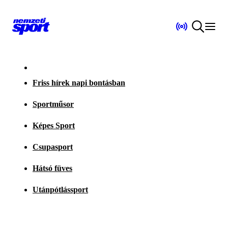
Friss hírek napi bontásban
Sportműsor
Képes Sport
Csupasport
Hátsó füves
Utánpótlássport