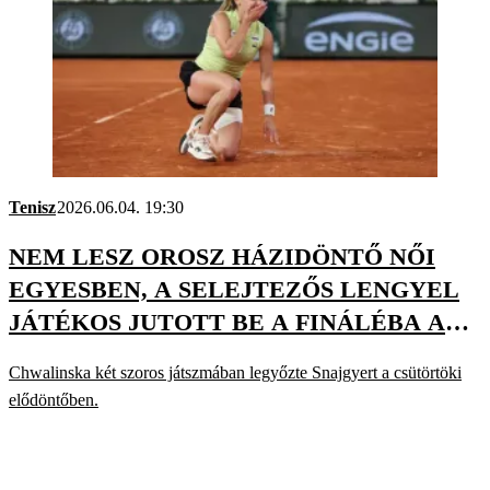
Tenisz
2026.06.04. 19:30
NEM LESZ OROSZ HÁZIDÖNTŐ NŐI
EGYESBEN, A SELEJTEZŐS LENGYEL
JÁTÉKOS JUTOTT BE A FINÁLÉBA A
ROLAND GARROSON
Chwalinska két szoros játszmában legyőzte Snajgyert a csütörtöki
elődöntőben.