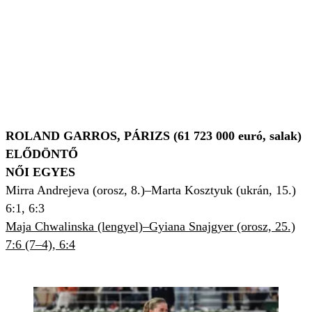
ROLAND GARROS, PÁRIZS (61 723 000 euró, salak)
ELŐDÖNTŐ
NŐI EGYES
Mirra Andrejeva (orosz, 8.)–Marta Kosztyuk (ukrán, 15.)
6:1, 6:3
Maja Chwalinska (lengyel)–
Gyiana Snajgyer
(orosz, 25.)
7:6 (7–4), 6:4