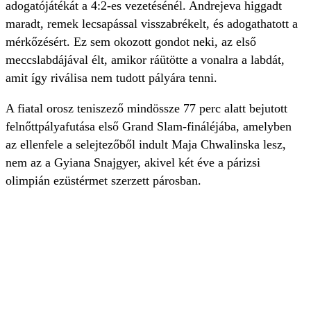
adogatójátékát a 4:2-es vezetésénél. Andrejeva higgadt
maradt, remek lecsapással visszabrékelt, és adogathatott a
mérkőzésért. Ez sem okozott gondot neki, az első
meccslabdájával élt, amikor ráütötte a vonalra a labdát,
amit így riválisa nem tudott pályára tenni.
A fiatal orosz teniszező mindössze 77 perc alatt bejutott
felnőttpályafutása első Grand Slam-fináléjába, amelyben
az ellenfele a selejtezőből indult Maja Chwalinska lesz,
nem az a
Gyiana Snajgyer, akivel két éve a párizsi
olimpián ezüstérmet szerzett párosban.