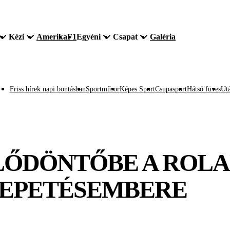
Kézi
Amerika
F1
Egyéni
Csapat
Galéria
Friss hírek napi bontásban
Sportműsor
Képes Sport
Csupasport
Hátsó füves
Utá
ELŐDÖNTŐBE A ROL
EPETÉSEMBERE