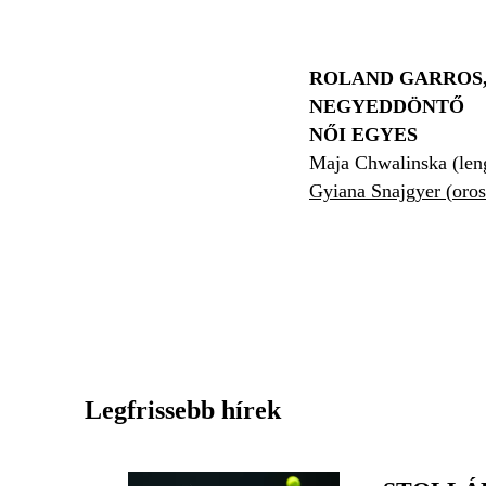
ROLAND GARROS, PÁ
NEGYEDDÖNTŐ
NŐI EGYES
Maja Chwalinska (leng
Gyiana Snajgyer (orosz
Legfrissebb hírek