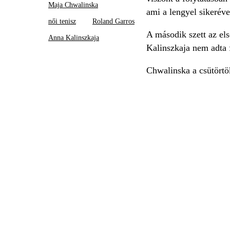
Maja Chwalinska
ami a lengyel sikeréve
női tenisz
Roland Garros
A második szett az els
Anna Kalinszkaja
Kalinszkaja nem adta f
Chwalinska a csütörtö