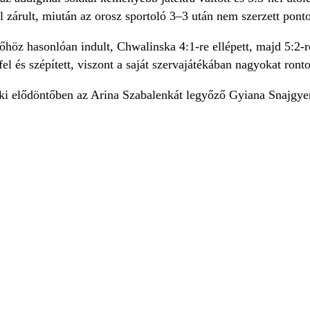
l zárult, miután az orosz sportoló 3–3 után nem szerzett ponto
őhöz hasonlóan indult, Chwalinska 4:1-re ellépett, majd 5:2-re
el és szépített, viszont a saját szervajátékában nagyokat ronto
ki elődöntőben az Arina Szabalenkát legyőző Gyiana Snajgyer