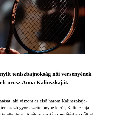
 nyílt teniszbajnokság női versenyének
elt orosz Anna Kalinszkaját.
gatását, aki viszont az első három Kalinszakaja-
 teniszező gyors szettelőnybe kerül, Kalinszkaja
te ellenfelét. A játszma aztán rövidítésben dőlt el,