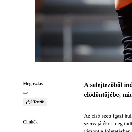
Megosztás
A selejtezőből in
elődöntőjébe, mi
0
Tetszik
Az első szett igazi hu
Címkék
szervajátékot meg tudt
viszont a folytatásban 