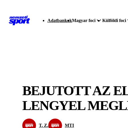
Adatbankok
Magyar foci
Külföldi foci
BEJUTOTT AZ 
LENGYEL MEGL
T. Z.
MTI