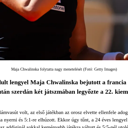
Maja Chwalinska folytatta nagy menetelését (Fotó: Getty Images)
dult lengyel Maja Chwalinska bejutott a francia
után szerdán két játszmában legyőzte a 22. kiem
llámvasút volt, az első játékban az orosz elvette ellenfele ado
a nyerni és 5:1-re elhúzott. Ekkor úgy tűnt, a 24 éves lengyel
az addiginál sokkal keményebb játékra váltott és 5:5-nél utolér