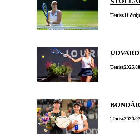
STOLLÁ
Tenisz
11 óráj
UDVARD
Tenisz
2026.08
BONDÁR
Tenisz
2026.07