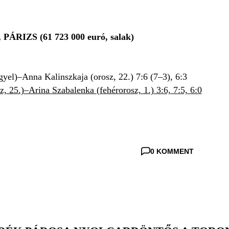
RIZS (61 723 000 euró, salak)
yel)–Anna Kalinszkaja (orosz, 22.) 7:6 (7–3), 6:3
, 25.)–Arina Szabalenka (fehérorosz, 1.) 3:6, 7:5, 6:0
0 KOMMENT