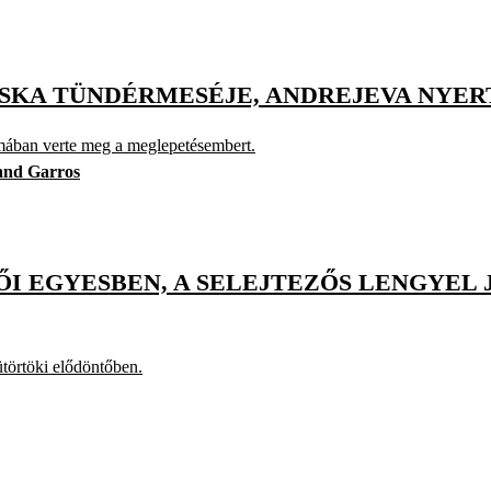
SKA TÜNDÉRMESÉJE, ANDREJEVA NYER
szmában verte meg a meglepetésembert.
and Garros
I EGYESBEN, A SELEJTEZŐS LENGYEL 
ütörtöki elődöntőben.