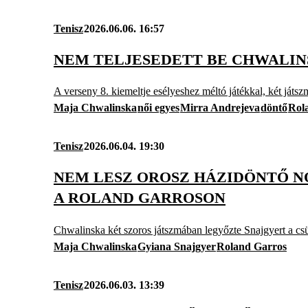
Tenisz
2026.06.06. 16:57
NEM TELJESEDETT BE CHWALIN
A verseny 8. kiemeltje esélyeshez méltó játékkal, két ját
Maja Chwalinska
női egyes
Mirra Andrejeva
döntő
Rol
Tenisz
2026.06.04. 19:30
NEM LESZ OROSZ HÁZIDÖNTŐ NŐ
A ROLAND GARROSON
Chwalinska két szoros játszmában legyőzte Snajgyert a cs
Maja Chwalinska
Gyiana Snajgyer
Roland Garros
Tenisz
2026.06.03. 13:39