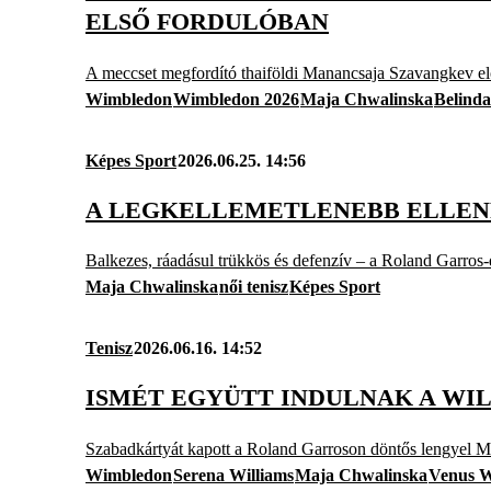
ELSŐ FORDULÓBAN
A meccset megfordító thaiföldi Manancsaja Szavangkev el
Wimbledon
Wimbledon 2026
Maja Chwalinska
Belinda
Képes Sport
2026.06.25. 14:56
A LEGKELLEMETLENEBB ELLENF
Balkezes, ráadásul trükkös és defenzív – a Roland Garros-
Maja Chwalinska
női tenisz
Képes Sport
Tenisz
2026.06.16. 14:52
ISMÉT EGYÜTT INDULNAK A WI
Szabadkártyát kapott a Roland Garroson döntős lengyel M
Wimbledon
Serena Williams
Maja Chwalinska
Venus W