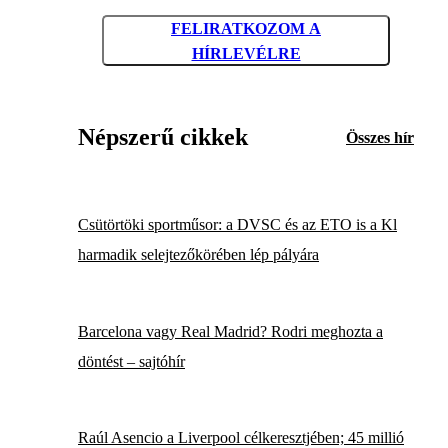
FELIRATKOZOM A
HÍRLEVÉLRE
Népszerű cikkek
Összes hír
Csütörtöki sportműsor: a DVSC és az ETO is a Kl
harmadik selejtezőkörében lép pályára
Barcelona vagy Real Madrid? Rodri meghozta a
döntést – sajtóhír
Raúl Asencio a Liverpool célkeresztjében; 45 millió