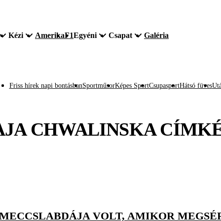
Kézi
Amerika
F1
Egyéni
Csapat
Galéria
Friss hírek napi bontásban
Sportműsor
Képes Sport
Csupasport
Hátsó füves
Utá
JA CHWALINSKA
CÍMK
ECCSLABDÁJA VOLT, AMIKOR MEGSÉRÜ