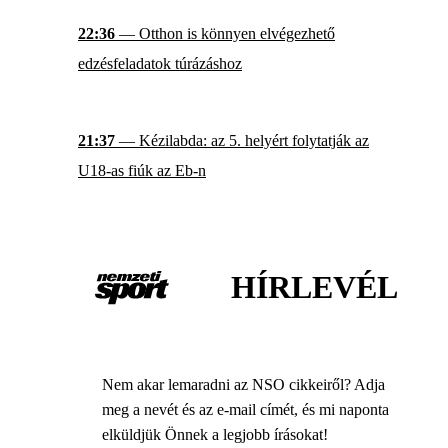
22:36
— Otthon is könnyen elvégezhető
edzésfeladatok túrázáshoz
21:37
— Kézilabda: az 5. helyért folytatják az
U18-as fiúk az Eb-n
HÍRLEVÉL
Nem akar lemaradni az NSO cikkeiről? Adja
meg a nevét és az e-mail címét, és mi naponta
elküldjük Önnek a legjobb írásokat!