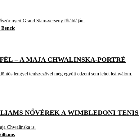
őször nyert Grand Slam-verseny főtábláján.
 Bencic
ÉL – A MAJA CHWALINSKA-PORTRÉ
döntős lengyel teniszezővel még együtt edzeni sem lehet leányálom.
LLIAMS NŐVÉREK A WIMBLEDONI TENI
aja Chwalinska is.
illiams