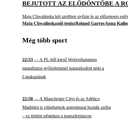
BEJUTOTT AZ ELŐDÖNTŐBE A 
Maja Chwalinska két szettben győzte le az előzetesen esél
Maja Chwalinska
női tenisz
Roland Garros
Anna Kalin
Még több sport
22:53
— A PL-ből kieső Wolverhampton
magabiztos győzelemmel rugaszkodott neki a
Ligakupának
22:50
— A Manchester Cityt és az Atlético
Madridot is világbajnok argentinnal hozták szóba
– ez történt pénteken a transzferpiacon