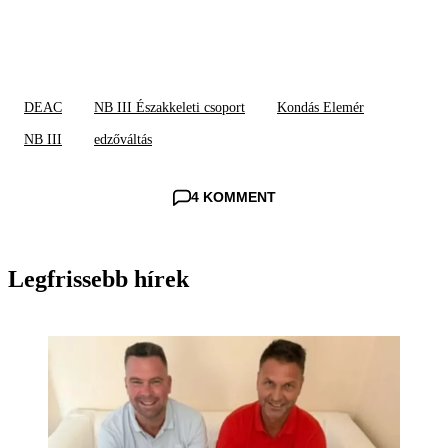
DEAC
NB III Északkeleti csoport
Kondás Elemér
NB III
edzőváltás
4 KOMMENT
Legfrissebb hírek