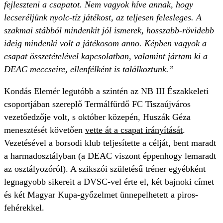
fejleszteni a csapatot. Nem vagyok híve annak, hogy
lecseréljünk nyolc-tíz játékost, az teljesen felesleges. A
szakmai stábból mindenkit jól ismerek, hosszabb-rövidebb
ideig mindenki volt a játékosom anno. Képben vagyok a
csapat összetételével kapcsolatban, valamint jártam ki a
DEAC meccseire, ellenfélként is találkoztunk.”
Kondás Elemér legutóbb a szintén az NB III Északkeleti
csoportjában szereplő Termálfürdő FC Tiszaújváros
vezetőedzője volt, s október közepén, Huszák Géza
menesztését követően
vette át a csapat irányítását
.
Vezetésével a borsodi klub teljesítette a célját, bent maradt
a harmadosztályban (a DEAC viszont éppenhogy lemaradt
az osztályozóról). A szikszói születésű tréner egyébként
legnagyobb sikereit a DVSC-vel érte el, két bajnoki címet
és két Magyar Kupa-győzelmet ünnepelhetett a piros-
fehérekkel.