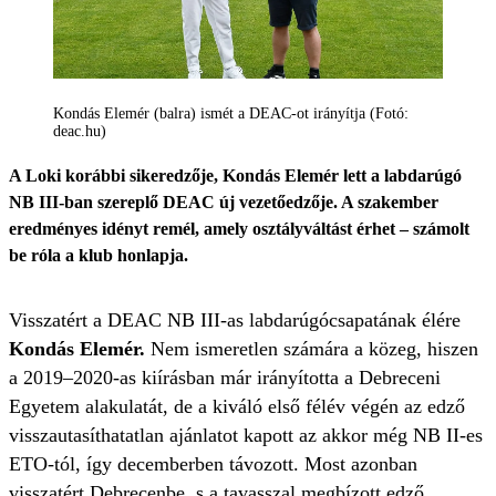
Kondás Elemér (balra) ismét a DEAC-ot irányítja (Fotó:
deac.hu)
A Loki korábbi sikeredzője, Kondás Elemér lett a labdarúgó
NB III-ban szereplő DEAC új vezetőedzője. A szakember
eredményes idényt remél, amely osztályváltást érhet – számolt
be róla a klub honlapja.
Visszatért a DEAC NB III-as labdarúgócsapatának élére
Kondás Elemér.
Nem ismeretlen számára a közeg, hiszen
a 2019–2020-as kiírásban már irányította a Debreceni
Egyetem alakulatát, de a kiváló első félév végén az edző
visszautasíthatatlan ajánlatot kapott az akkor még NB II-es
ETO-tól, így decemberben távozott. Most azonban
visszatért Debrecenbe, s a tavasszal megbízott edző,