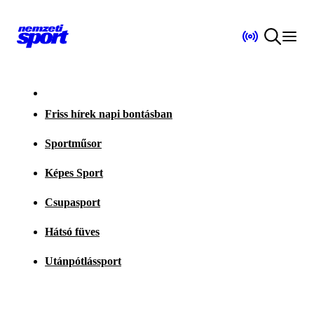
Friss hírek napi bontásban
Sportműsor
Képes Sport
Csupasport
Hátsó füves
Utánpótlássport