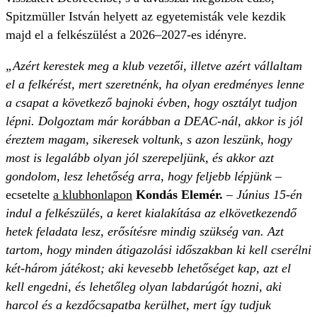
Spitzmüller István helyett az egyetemisták vele kezdik
majd el a felkészülést a 2026–2027-es idényre.
„Azért kerestek meg a klub vezetői, illetve azért vállaltam
el a felkérést, mert szeretnénk, ha olyan eredményes lenne
a csapat a következő bajnoki évben, hogy osztályt tudjon
lépni. Dolgoztam már korábban a DEAC-nál, akkor is jól
éreztem magam, sikeresek voltunk, s azon leszünk, hogy
most is legalább olyan jól szerepeljünk, és akkor azt
gondolom, lesz lehetőség arra, hogy feljebb lépjünk
–
ecsetelte
a klubhonlapon
Kondás Elemér.
–
Június 15-én
indul a felkészülés, a keret kialakítása az elkövetkezendő
hetek feladata lesz, erősítésre mindig szükség van. Azt
tartom, hogy minden átigazolási időszakban ki kell cserélni
két-három játékost; aki kevesebb lehetőséget kap, azt el
kell engedni, és lehetőleg olyan labdarúgót hozni, aki
harcol és a kezdőcsapatba kerülhet, mert így tudjuk