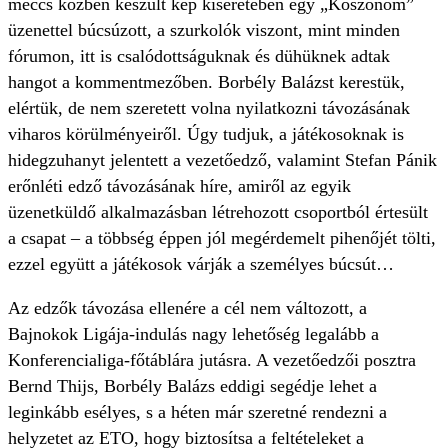
meccs közben készült kép kíséretében egy „Köszönöm”
üzenettel búcsúzott, a szurkolók viszont, mint minden
fórumon, itt is csalódottságuknak és dühüknek adtak
hangot a kommentmezőben. Borbély Balázst kerestük,
elértük, de nem szeretett volna nyilatkozni távozásának
viharos körülményeiről. Úgy tudjuk, a játékosoknak is
hidegzuhanyt jelentett a vezetőedző, valamint Stefan Pánik
erőnléti edző távozásának híre, amiről az egyik
üzenetküldő alkalmazásban létrehozott csoportból értesült
a csapat – a többség éppen jól megérdemelt pihenőjét tölti,
ezzel együtt a játékosok várják a személyes búcsút…
Az edzők távozása ellenére a cél nem változott, a
Bajnokok Ligája-indulás nagy lehetőség legalább a
Konferencialiga-főtáblára jutásra. A vezetőedzői posztra
Bernd Thijs, Borbély Balázs eddigi segédje lehet a
leginkább esélyes, s a héten már szeretné rendezni a
helyzetet az ETO, hogy biztosítsa a feltételeket a