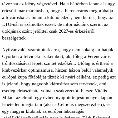
távozhat az idény végeztével. Ha a háttérben lapunk is úgy
értesült már márciusban, hogy a Ferencváros megpróbálja
a fővárosba csábítani a kitűnő edzőt, nem kérdés, hogy az
ETO-nál is számoltak ezzel, de információnk szerint az
utódjának szánt jelölttel csak 2027-es érkezésről
beszélgettek.
Nyilvánvaló, számítottak arra, hogy nem sokáig tarthatják
Győrben a felvidéki szakembert, aki főleg a Ferencváros
trónfosztásával lépett szintet edzőként. Utólag is érthető a
klubvezérkar optimizmusa, hiszen házon belül valamelyik
európai kupa főtábláját tűzték ki nyári célként, ez pedig azt
is jelenti, hogy nagyobb kiárusítást sem terveztek, ami
esetleg elriaszthatta volna a szakvezetőt. Persze Vitális
Milánt az elmúlt egy évben nyújtott teljesítménye alapján
lehetetlen megtartani (akár a Celtic is megszerezheti), és
egy magyar klubnak az európai labdarúgás