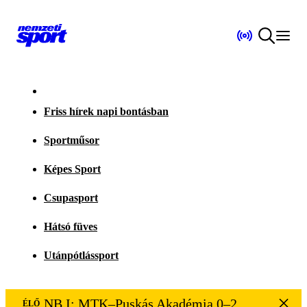
Friss hírek napi bontásban
Sportműsor
Képes Sport
Csupasport
Hátsó füves
Utánpótlássport
NB I: MTK–Puskás Akadémia 0–2
ÉLŐ