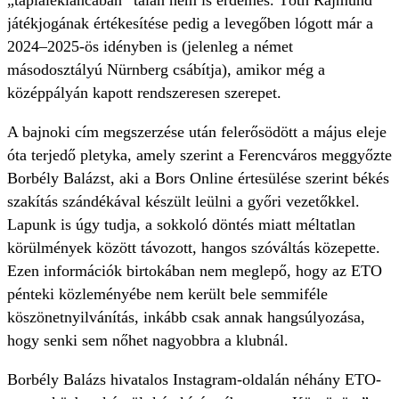
„táplálékláncában” talán nem is érdemes. Tóth Rajmund
játékjogának értékesítése pedig a levegőben lógott már a
2024–2025-ös idényben is (jelenleg a német
másodosztályú Nürnberg csábítja), amikor még a
középpályán kapott rendszeresen szerepet.
A bajnoki cím megszerzése után felerősödött a május eleje
óta terjedő pletyka, amely szerint a Ferencváros meggyőzte
Borbély Balázst, aki a Bors Online értesülése szerint békés
szakítás szándékával készült leülni a győri vezetőkkel.
Lapunk is úgy tudja, a sokkoló döntés miatt méltatlan
körülmények között távozott, hangos szóváltás közepette.
Ezen információk birtokában nem meglepő, hogy az ETO
pénteki közleményébe nem került bele semmiféle
köszönetnyilvánítás, inkább csak annak hangsúlyozása,
hogy senki sem nőhet nagyobbra a klubnál.
Borbély Balázs hivatalos Instagram-oldalán néhány ETO-