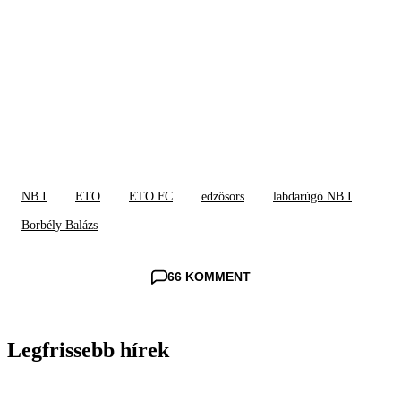
NB I
ETO
ETO FC
edzősors
labdarúgó NB I
Borbély Balázs
66 KOMMENT
Legfrissebb hírek