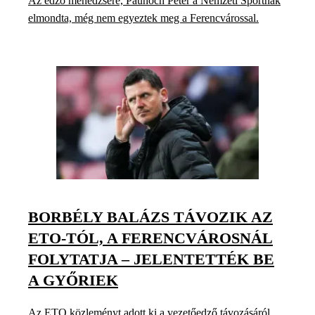
Az edző menedzsere, Paunoch Péter a Nemzeti Sportnak
elmondta, még nem egyeztek meg a Ferencvárossal.
BORBÉLY BALÁZS TÁVOZIK AZ
ETO-TÓL, A FERENCVÁROSNÁL
FOLYTATJA – JELENTETTÉK BE
A GYŐRIEK
Az ETO közleményt adott ki a vezetőedző távozásáról.