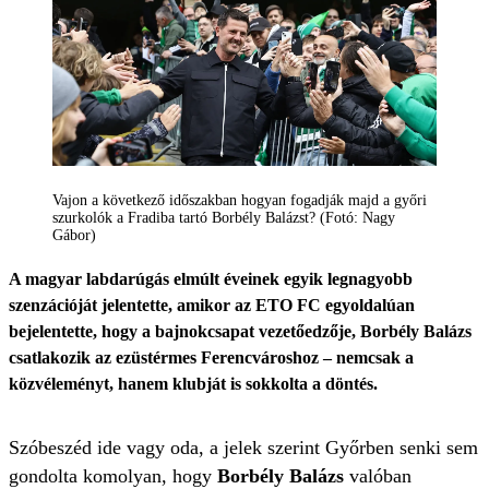
Vajon a következő időszakban hogyan fogadják majd a győri
szurkolók a Fradiba tartó Borbély Balázst? (Fotó: Nagy
Gábor)
A magyar labdarúgás elmúlt éveinek egyik legnagyobb
szenzációját jelentette, amikor az ETO FC egyoldalúan
bejelentette, hogy a bajnokcsapat vezetőedzője, Borbély Balázs
csatlakozik az ezüstérmes Ferencvároshoz – nemcsak a
közvéleményt, hanem klubját is sokkolta a döntés.
Szóbeszéd ide vagy oda, a jelek szerint Győrben senki sem
gondolta komolyan, hogy
Borbély Balázs
valóban