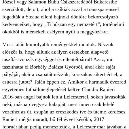
József vagy Salamon Bubu Csíkszeredából Bukarestbe
szerződött, de ott, ahol a csíkiak azzal a transzparenssel
fogadták a Steaua elleni bajnoki döntőre bekorcsolyázó
kedvenceiket, hogy „Ti húszan egy nemzetért”, történelmi
okokból is mérsékelt esélyem nyílt a meggyőzésre.
Most talán komolyabb reményekkel indulok. Nézzük
először is, hogy állunk az ilyen esetekben alapvető
taszítás-vonzás egységgel és ellentétpárral! Azaz, mi
taszíthatta el Borbély Balázst Győrből, ahol akár saját
pályáját, akár a csapatát nézzük, korszakos sikert ért el, a
csúcsra jutott? Talán éppen ez. Amikor a harmadik évezred
egyetemes futballmeglepetését keltve Claudio Ranieri
2016-ban angol bajnok lett a Leicesterrel, sokan javasolták
neki, másnap vegye a kalapját, mert innen csak lefelé
vezethet az út, csupán az ereszkedés íve és üteme kérdéses.
Ranieri mégis maradt, bő fél évvel később, 2017
februárjában pedig menesztették, a Leicester már javában a