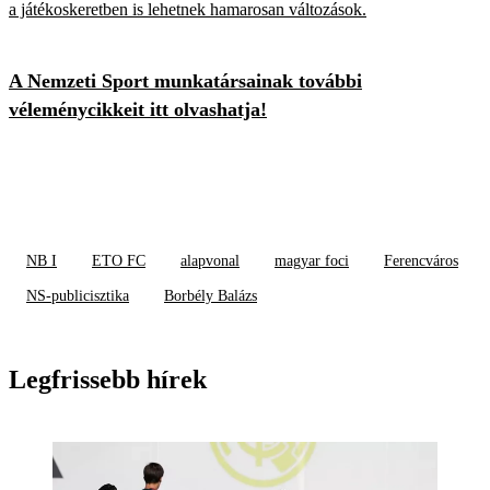
a játékoskeretben is lehetnek hamarosan változások.
A Nemzeti Sport munkatársainak további
véleménycikkeit itt olvashatja!
NB I
ETO FC
alapvonal
magyar foci
Ferencváros
NS-publicisztika
Borbély Balázs
Legfrissebb hírek