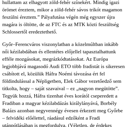
hullattam az elhagyott zöld-fehér színekért. Mindig igazi
örömet éreztem, mikor a zöld-fehér sávos trikót magamon
feszülni éreztem.” Pályafutása végén még egyszer újra
magára is öltötte, de az FTC és az MTK közti feszültség
Schlossertől eredeztethető.
Győr–Ferencváros viszonylatban a közelmúltban inkább
női kézilabdában és ellentétes előjellel tapasztalhattunk
efféle mozgásokat, megrázkódtatásokat. Az Európa
legjobbjává magasodó Audi ETO több fradistát is sikeresen
csábított el, közülük Háfra Noémi távozása ért fel
földindulással a Népligetben, Elek Gábor vezetőedző sem
titkolta, hogy – saját szavaival – ez „nagyon megütötte”.
Tegyük hozzá, Háfra tizenhat éves korától cseperedett a
Fradiban a magyar kézilabdázás királylányává, Borbély
Balázs azonban negyvennégy évesen érkezett meg Győrbe
– felvidéki előélettel, ráadásul edzőként a Fradi
utánpótlásában is megfordulva. (Véletlen, de érdekes