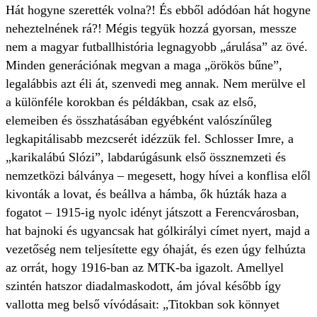
Hát hogyne szerették volna?! És ebből adódóan hát hogyne
neheztelnének rá?! Mégis tegyük hozzá gyorsan, messze
nem a magyar futballhistória legnagyobb „árulása” az övé.
Minden generációnak megvan a maga „örökös bűne”,
legalábbis azt éli át, szenvedi meg annak. Nem merülve el
a különféle korokban és példákban, csak az első,
elemeiben és összhatásában egyébként valószínűleg
legkapitálisabb mezcserét idézzük fel. Schlosser Imre, a
„karikalábú Slózi”, labdarúgásunk első össznemzeti és
nemzetközi bálványa – megesett, hogy hívei a konflisa elől
kivonták a lovat, és beállva a hámba, ők húzták haza a
fogatot – 1915-ig nyolc idényt játszott a Ferencvárosban,
hat bajnoki és ugyancsak hat gólkirályi címet nyert, majd a
vezetőség nem teljesítette egy óhaját, és ezen úgy felhúzta
az orrát, hogy 1916-ban az MTK-ba igazolt. Amellyel
szintén hatszor diadalmaskodott, ám jóval később így
vallotta meg belső vívódásait: „Titokban sok könnyet