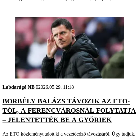
Labdarúgó NB I
2026.05.29. 11:18
BORBÉLY BALÁZS TÁVOZIK AZ ETO-
TÓL, A FERENCVÁROSNÁL FOLYTATJA
– JELENTETTÉK BE A GYŐRIEK
Az ETO közleményt adott ki a vezetőedző távozásáról. Úgy tudjuk,