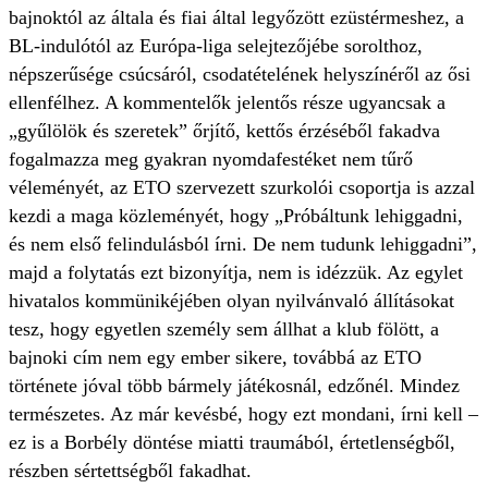
bajnoktól az általa és fiai által legyőzött ezüstérmeshez, a
BL-indulótól az Európa-liga selejtezőjébe sorolthoz,
népszerűsége csúcsáról, csodatételének helyszínéről az ősi
ellenfélhez. A kommentelők jelentős része ugyancsak a
„gyűlölök és szeretek” őrjítő, kettős érzéséből fakadva
fogalmazza meg gyakran nyomdafestéket nem tűrő
véleményét, az ETO szervezett szurkolói csoportja is azzal
kezdi a maga közleményét, hogy „Próbáltunk lehiggadni,
és nem első felindulásból írni. De nem tudunk lehiggadni”,
majd a folytatás ezt bizonyítja, nem is idézzük. Az egylet
hivatalos kommünikéjében olyan nyilvánvaló állításokat
tesz, hogy egyetlen személy sem állhat a klub fölött, a
bajnoki cím nem egy ember sikere, továbbá az ETO
története jóval több bármely játékosnál, edzőnél. Mindez
természetes. Az már kevésbé, hogy ezt mondani, írni kell –
ez is a Borbély döntése miatti traumából, értetlenségből,
részben sértettségből fakadhat.