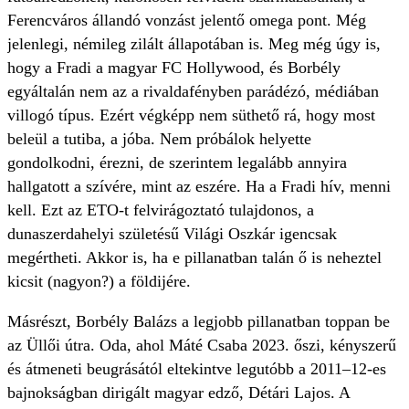
Ferencváros állandó vonzást jelentő ­omega pont. Még
jelenlegi, némileg zilált állapotában is. Meg még úgy is,
hogy a Fradi a magyar FC Hollywood, és Borbély
egyáltalán nem az a rivaldafényben parádézó, médiában
villogó típus. Ezért végképp nem süthető rá, hogy most
beleül a tutiba, a jóba. Nem próbálok helyette
gondolkodni, érezni, de szerintem legalább annyira
hallgatott a szívére, mint az eszére. Ha a Fradi hív, menni
kell. Ezt az ETO-t felvirágoztató tulajdonos, a
dunaszerdahelyi születésű Világi Oszkár igencsak
megértheti. Akkor is, ha e pillanatban talán ő is neheztel
kicsit (nagyon?) a földijére.
Másrészt, Borbély Balázs a legjobb pillanatban toppan be
az Üllői útra. Oda, ahol Máté Csaba 2023. őszi, kényszerű
és átmeneti beugrásától eltekintve legutóbb a 2011–12-es
bajnokságban dirigált magyar edző, Détári Lajos. A