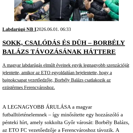
Labdarúgó NB I
2026.06.01. 06:33
SOKK, CSALÓDÁS ÉS DÜH – BORBÉLY
BALÁZS TÁVOZÁSÁNAK HÁTTERE
A magyar labdarúgás elmúlt éveinek egyik legnagyobb szenzációját
jelentette, amikor az ETO egyoldalúan bejelentette, hogy a
bajnokcsapat vezetőedzője, Borbély Balázs csatlakozik az
ezüstérmes Ferencvároshoz.
A LEGNAGYOBB ÁRULÁSA a magyar
futballtörténelemnek – így minősítette egy hozzászóló a
pénteki hírt, amely sokkolta Győr városát: Borbély Balázs,
az ETO FC vezetőedzője a Ferencvároshoz távozik. A