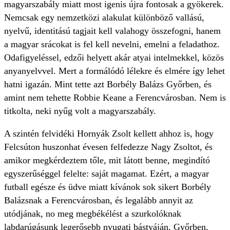
magyarszabály miatt most igenis újra fontosak a gyökerek.
Nemcsak egy nemzetközi alakulat különböző vallású,
nyelvű, identitású tagjait kell valahogy összefogni, hanem
a magyar srácokat is fel kell nevelni, emelni a feladathoz.
Odafigyeléssel, edzői helyett akár atyai intelmekkel, közös
anyanyelvvel. Mert a formálódó lélekre és elmére így lehet
hatni igazán. Mint tette azt Borbély Balázs Győrben, és
amint nem tehette Robbie Keane a Ferencvárosban. Nem is
titkolta, neki nyűg volt a magyarszabály.
A szintén felvidéki Hornyák Zsolt kellett ahhoz is, hogy
Felcsúton huszonhat évesen felfedezze Nagy Zsoltot, és
amikor megkérdeztem tőle, mit látott benne, megindító
egyszerűséggel felelte: saját magamat. Ezért, a magyar
futball egésze és üdve miatt kívánok sok sikert Borbély
Balázsnak a Ferencvárosban, és legalább annyit az
utódjának, no meg megbékélést a szurkolóknak
labdarúgásunk legerősebb nyugati bástyáján, Győrben.