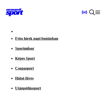
Friss hírek napi bontásban
Sportműsor
Képes Sport
Csupasport
Hátsó füves
Utánpótlássport