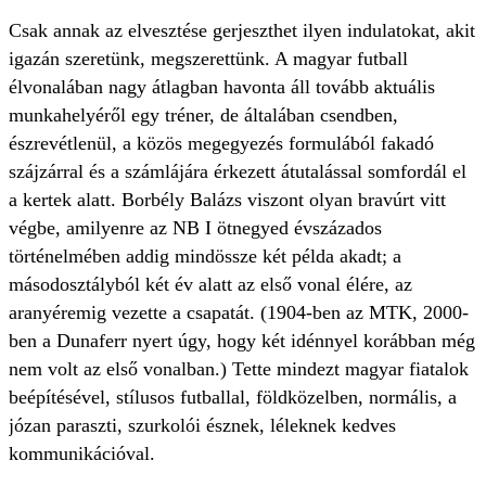
Csak annak az elvesztése gerjeszthet ilyen indulatokat, akit
igazán szeretünk, megszerettünk. A magyar futball
élvonalában nagy átlagban havonta áll tovább aktuális
munkahelyéről egy tréner, de általában csendben,
észrevétlenül, a közös megegyezés formulából fakadó
szájzárral és a számlájára érkezett átutalással somfordál el
a kertek alatt. Borbély Balázs viszont olyan bravúrt vitt
végbe, amilyenre az NB I ötnegyed évszázados
történelmében addig mindössze két példa akadt; a
másodosztályból két év alatt az első vonal élére, az
aranyéremig vezette a csapatát. (1904-ben az MTK, 2000-
ben a Dunaferr nyert úgy, hogy két idénnyel korábban még
nem volt az első vonalban.) Tette mindezt magyar fiatalok
beépítésével, stílusos futballal, földközelben, normális, a
józan paraszti, szurkolói észnek, léleknek kedves
kommunikációval.