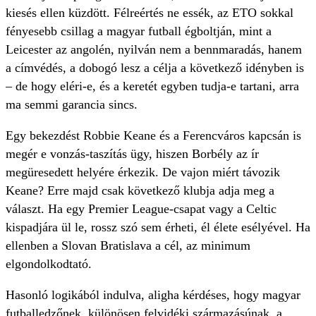
kiesés ellen küzdött. Félreértés ne essék, az ETO sokkal
fényesebb csillag a magyar futball égboltján, mint a
Leicester az angolén, nyilván nem a bennmaradás, hanem
a címvédés, a dobogó lesz a célja a következő idényben is
– de hogy eléri-e, és a keretét egyben tudja-e tartani, arra
ma semmi garancia sincs.
Egy bekezdést Robbie Keane és a Ferencváros kapcsán is
megér e vonzás-taszítás ügy, hiszen Borbély az ír
megüresedett helyére érkezik. De vajon miért távozik
Keane? Erre majd csak következő klubja adja meg a
választ. Ha egy Premier ­League-csapat vagy a Celtic
kispadjára ül le, rossz szó sem érheti, él élete esélyével. Ha
ellenben a Slovan Bratislava a cél, az minimum
elgondolkodtató.
Hasonló logikából indulva, aligha kérdéses, hogy magyar
futballedzőnek, különösen felvidéki származásúnak, a