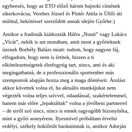
egybeesés, hogy az ETO előző három bajnoki címének
sikerkovácsa, Verebes József és Pintér Attila is Üllői úti
múlttal, bekötéssel szerződött annak idején Győrbe.)
Amikor a fradisták kiátkozták Háfra „Nonit” vagy Lukács
„Vicát”, nekik is azt mondtam, amit most a győrieknek
üzenek Borbély Balázs miatt: tudom, hogy nagyon fáj,
elfogadom, hogy nem is értitek, hiszen a ti
elkötelezettségetek életfogytig tart, nincs, ami és aki
megingathatná, de a professzionális sportember más
szempontok alapján hozza meg a maga döntéseit. Árulást
akkor követtek volna el, ha aktuális munkájukat nem
végezték volna teljes szívvel, odaadással, szakértelemmel,
hanem már előre „lepaktáltak” volna a jövőbeni partnerrel
– de erről szó sincs, nincs is ennek ragyogóbb bizonyítéka,
mint a győri aranyérem. Ilyesmivel próbáltam érvelni
erdélyi, székely hokiőrült barátaimnak is, amikor Adorján