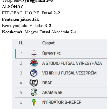
Veszprém–
Nyíregyháza 2–6
ALSÓHÁZ
PTE-PEAC–H.O.P.E. Futsal
2–2
Pénteken játszották
Berettyóújfalu–Haladás
3–3
Kecskemét
–Magyar Futsal Akadémia
7–1