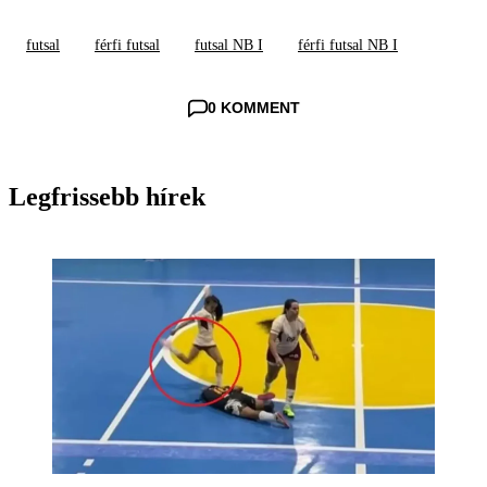
futsal
férfi futsal
futsal NB I
férfi futsal NB I
0 KOMMENT
Legfrissebb hírek