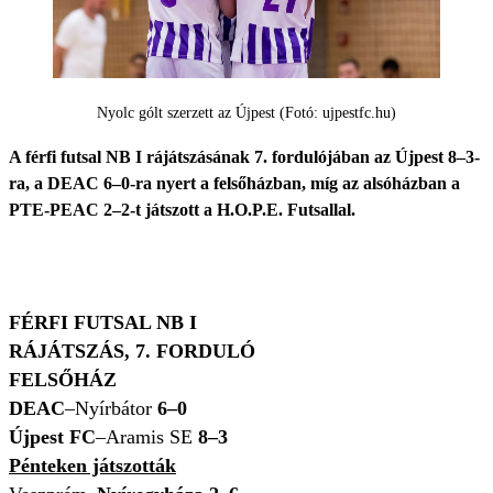
Nyolc gólt szerzett az Újpest (Fotó: ujpestfc.hu)
A férfi futsal NB I rájátszásának 7. fordulójában az Újpest 8–3-
ra, a DEAC 6–0-ra nyert a felsőházban, míg az alsóházban a
PTE-PEAC 2–2-t játszott a H.O.P.E. Futsallal.
FÉRFI FUTSAL NB I
RÁJÁTSZÁS, 7. FORDULÓ
FELSŐHÁZ
DEAC
–Nyírbátor
6–0
Újpest FC
–Aramis SE
8–3
Pénteken játszották