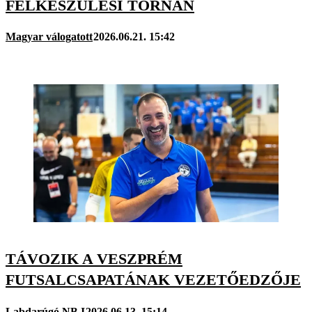
FELKÉSZÜLÉSI TORNÁN
Magyar válogatott
2026.06.21. 15:42
TÁVOZIK A VESZPRÉM
FUTSALCSAPATÁNAK VEZETŐEDZŐJE
Labdarúgó NB I
2026.06.13. 15:14