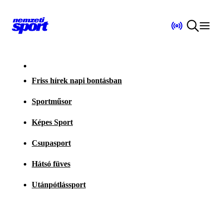
Friss hírek napi bontásban
Sportműsor
Képes Sport
Csupasport
Hátsó füves
Utánpótlássport