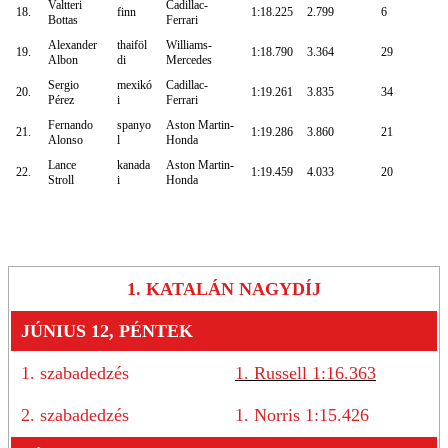
Valtteri
Cadillac-
18.
finn
1:18.225
2.799
6
Bottas
Ferrari
Alexander
thaiföl
Williams-
19.
1:18.790
3.364
29
Albon
di
Mercedes
Sergio
mexikó
Cadillac-
20.
1:19.261
3.835
34
Pérez
i
Ferrari
Fernando
spanyo
Aston Martin-
21.
1:19.286
3.860
21
Alonso
l
Honda
Lance
kanada
Aston Martin-
22.
1:19.459
4.033
20
Stroll
i
Honda
1. KATALÁN NAGYDÍJ
JÚNIUS 12, PÉNTEK
1. szabadedzés
1. Russell 1:16.363
2. szabadedzés
1. Norris 1:15.426