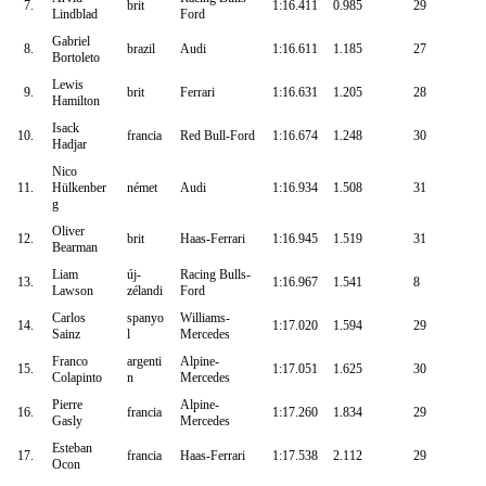
7.
brit
1:16.411
0.985
29
Lindblad
Ford
Gabriel
8.
brazil
Audi
1:16.611
1.185
27
Bortoleto
Lewis
9.
brit
Ferrari
1:16.631
1.205
28
Hamilton
Isack
10.
francia
Red Bull-Ford
1:16.674
1.248
30
Hadjar
Nico
11.
Hülkenber
német
Audi
1:16.934
1.508
31
g
Oliver
12.
brit
Haas-Ferrari
1:16.945
1.519
31
Bearman
Liam
új-
Racing Bulls-
13.
1:16.967
1.541
8
Lawson
zélandi
Ford
Carlos
spanyo
Williams-
14.
1:17.020
1.594
29
Sainz
l
Mercedes
Franco
argenti
Alpine-
15.
1:17.051
1.625
30
Colapinto
n
Mercedes
Pierre
Alpine-
16.
francia
1:17.260
1.834
29
Gasly
Mercedes
Esteban
17.
francia
Haas-Ferrari
1:17.538
2.112
29
Ocon