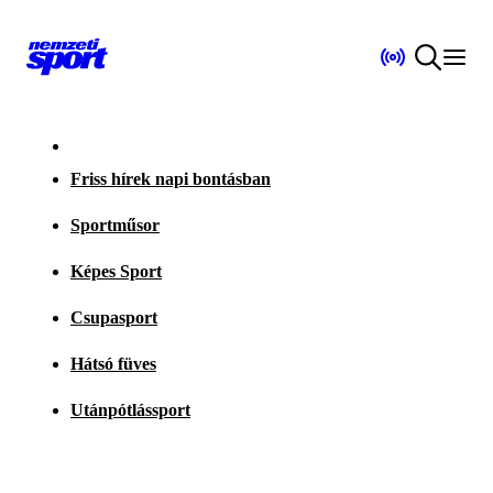
Friss hírek napi bontásban
Sportműsor
Képes Sport
Csupasport
Hátsó füves
Utánpótlássport