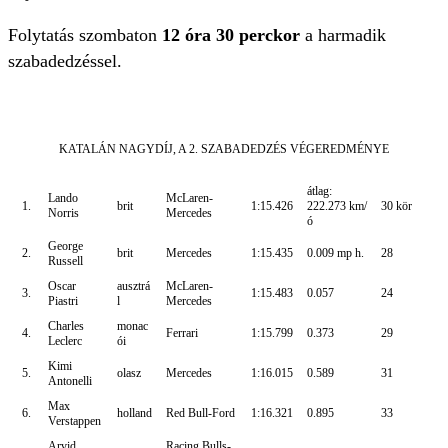
Folytatás szombaton
12 óra 30 perckor
a harmadik
szabadedzéssel.
KATALÁN NAGYDÍJ, A 2. SZABADEDZÉS VÉGEREDMÉNYE
átlag:
Lando
McLaren-
1.
brit
1:15.426
222.273 km/
30 kör
Norris
Mercedes
ó
George
2.
brit
Mercedes
1:15.435
0.009 mp h.
28
Russell
Oscar
ausztrá
McLaren-
3.
1:15.483
0.057
24
Piastri
l
Mercedes
Charles
monac
4.
Ferrari
1:15.799
0.373
29
Leclerc
ói
Kimi
5.
olasz
Mercedes
1:16.015
0.589
31
Antonelli
Max
6.
holland
Red Bull-Ford
1:16.321
0.895
33
Verstappen
Arvid
Racing Bulls-