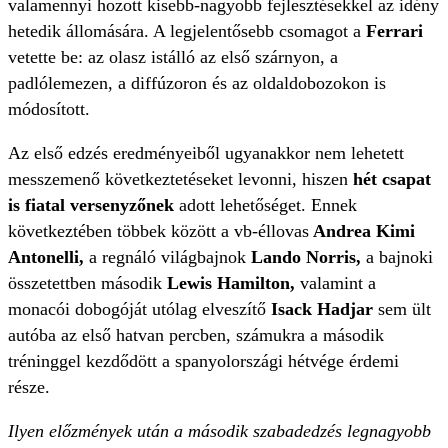
valamennyi hozott kisebb-nagyobb fejlesztésekkel az idény
hetedik állomására. A legjelentősebb csomagot a
Ferrari
vetette be: az olasz istálló az első szárnyon, a
padlólemezen, a diffúzoron és az oldaldobozokon is
módosított.
Az első edzés eredményeiből ugyanakkor nem lehetett
messzemenő következtetéseket levonni, hiszen
hét csapat
is fiatal versenyzőnek
adott lehetőséget. Ennek
következtében többek között a vb-éllovas
Andrea Kimi
Antonelli,
a regnáló világbajnok
Lando Norris,
a bajnoki
összetettben második
Lewis Hamilton,
valamint a
monacói dobogóját utólag elveszítő
Isack Hadjar
sem ült
autóba az első hatvan percben, számukra a második
tréninggel kezdődött a spanyolországi hétvége érdemi
része.
Ilyen előzmények után a második szabadedzés legnagyobb