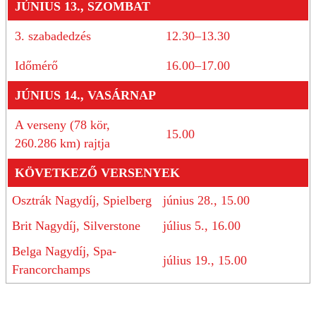
JÚNIUS 13., SZOMBAT
3. szabadedzés
12.30–13.30
Időmérő
16.00–17.00
JÚNIUS 14., VASÁRNAP
A verseny (78 kör,
15.00
260.286 km) rajtja
KÖVETKEZŐ VERSENYEK
Osztrák Nagydíj, Spielberg
június 28., 15.00
Brit Nagydíj, Silverstone
július 5., 16.00
Belga Nagydíj, Spa-
július 19., 15.00
Francorchamps