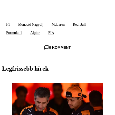
F1
Monacói Nagydíj
McLaren
Red Bull
Formula–1
Alpine
FIA
0 KOMMENT
Legfrissebb hírek