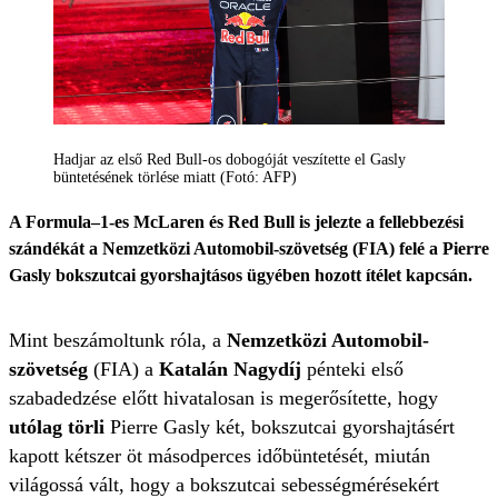
Hadjar az első Red Bull-os dobogóját veszítette el Gasly
büntetésének törlése miatt (Fotó: AFP)
A Formula–1-es McLaren és Red Bull is jelezte a fellebbezési
szándékát a Nemzetközi Automobil-szövetség (FIA) felé a Pierre
Gasly bokszutcai gyorshajtásos ügyében hozott ítélet kapcsán.
Mint beszámoltunk róla, a
Nemzetközi Automobil-
szövetség
(FIA) a
Katalán Nagydíj
pénteki első
szabadedzése előtt hivatalosan is megerősítette, hogy
utólag törli
Pierre Gasly két, bokszutcai gyorshajtásért
kapott kétszer öt másodperces időbüntetését, miután
világossá vált, hogy a bokszutcai sebességmérésekért