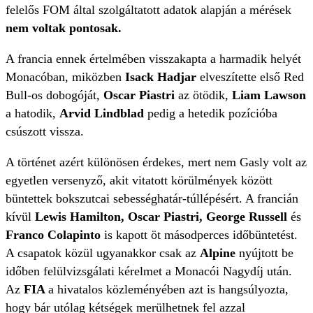
felelős FOM által szolgáltatott adatok alapján a mérések
nem voltak pontosak.
A francia ennek értelmében visszakapta a harmadik helyét
Monacóban, miközben
Isack Hadjar
elveszítette első Red
Bull-os dobogóját,
Oscar Piastri
az ötödik,
Liam Lawson
a hatodik,
Arvid Lindblad
pedig a hetedik pozícióba
csúszott vissza.
A történet azért különösen érdekes, mert nem Gasly volt az
egyetlen versenyző, akit vitatott körülmények között
büntettek bokszutcai sebességhatár-túllépésért. A francián
kívül
Lewis Hamilton, Oscar Piastri, George Russell
és
Franco Colapinto
is kapott öt másodperces időbüntetést.
A csapatok közül ugyanakkor csak az
Alpine
nyújtott be
időben felülvizsgálati kérelmet a Monacói Nagydíj után.
Az
FIA
a hivatalos közleményében azt is hangsúlyozta,
hogy bár utólag kétségek merülhetnek fel azzal