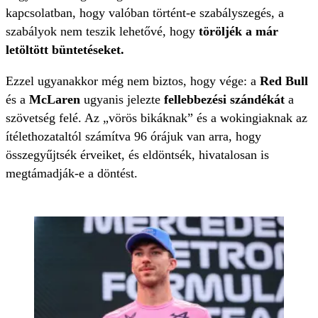
kapcsolatban, hogy valóban történt-e szabályszegés, a
szabályok nem teszik lehetővé, hogy
töröljék a már
letöltött büntetéseket.
Ezzel ugyanakkor még nem biztos, hogy vége: a
Red Bull
és a
McLaren
ugyanis jelezte
fellebbezési szándékát
a
szövetség felé. Az „vörös bikáknak” és a wokingiaknak az
ítélethozataltól számítva 96 órájuk van arra, hogy
összegyűjtsék érveiket, és eldöntsék, hivatalosan is
megtámadják-e a döntést.