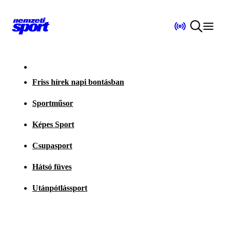
Friss hírek napi bontásban
Sportműsor
Képes Sport
Csupasport
Hátsó füves
Utánpótlássport