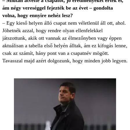
– Miután átvette a csapatot, jó eredményeket értek el,
ám négy vereséggel fejezték be az évet – gondolta
volna, hogy ennyire nehéz lesz?
– Egy kieső helyen álló csapat nem véletlenül áll ott, ahol.
Jöhetnék azzal, hogy rendre olyan ellenfelekkel
játszottunk, akik ott vannak az élmezőnyben vagy éppen
aktuálisan a tabella első helyén álltak, ám ez kifogás lenne,
csak az számít, hány pont van a csapatnév mögött.
Tavasszal majd azért dolgozunk, hogy minden jobb legyen.