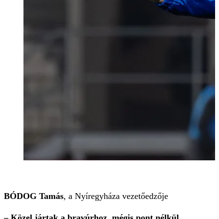
BÓDOG Tamás
, a Nyíregyháza vezetőedzője
– Közel jártak a bravúrhoz, mégis pont nélkül