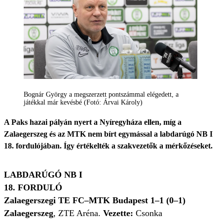
Bognár György a megszerzett pontszámmal elégedett, a
játékkal már kevésbé (Fotó: Árvai Károly)
A Paks hazai pályán nyert a Nyíregyháza ellen, míg a
Zalaegerszeg és az MTK nem bírt egymással a labdarúgó NB I
18. fordulójában. Így értékelték a szakvezetők a mérkőzéseket.
LABDARÚGÓ NB I
18. FORDULÓ
Zalaegerszegi TE FC–MTK Budapest 1–1 (0–1)
Zalaegerszeg
, ZTE Aréna.
Vezette:
Csonka