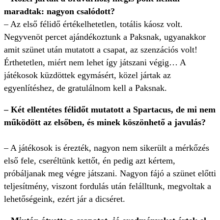
maradtak: nagyon csalódott?
– Az első félidő értékelhetetlen, totális káosz volt.
Negyvenöt percet ajándékoztunk a Paksnak, ugyanakkor
amit szünet után mutatott a csapat, az szenzációs volt!
Érthetetlen, miért nem lehet így játszani végig… A
játékosok küzdöttek egymásért, közel jártak az
egyenlítéshez, de gratulálnom kell a Paksnak.
– Két ellentétes félidőt mutatott a Spartacus, de mi nem
működött az elsőben, és minek köszönhető a javulás?
– A játékosok is érezték, nagyon nem sikerült a mérkőzés
első fele, cseréltünk kettőt, én pedig azt kértem,
próbáljanak meg végre játszani. Nagyon fájó a szünet előtti
teljesítmény, viszont fordulás után felálltunk, megvoltak a
lehetőségeink, ezért jár a dicséret.