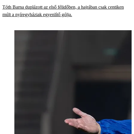
Tóth Barna duplázott az első félidőben, a hajrában csak centiken
múlt a nyíregyháziak egyenlítő gólja.