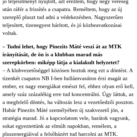
jó teljesítményt nyújtott, azt éreztem, hogy négy vereség
után ráfér a frissítés a csapatra. Reméltem, hogy az új
szereplő pluszt tud adni a védekezésben. Nagyszerűen
teljesített, tizenegyest hárított, és jó közbeavatkozásai
voltak.
– Tudni lehet, hogy Pinezits Máté veszi át az MTK
irányítását, de ön is a klubban marad más
szerepkörben: miképp látja a kialakult helyzetet?
– A klubvezetőséggel közösen hoztuk meg ezt a döntést. A
tizenkét csapatos NB I-ben hullámvasúton érzi magát az
ember, ez nagy energiákat emészt fel, ehhez olyan erő kell,
amely száz százalékig erre tud koncentrálni. Úgy láttuk, az
a megfelelő döntés, ha változás lesz a vezetőedzői poszton.
Habár Pinezits Máté személyében új szakvezető jön, a
stratégia marad. Jó a kapcsolatom vele, barátok vagyunk,
sokat egyeztettünk az elmúlt napokban, remélem, a
pluszenergiáival a felsőházért tud harcolni az MTK.