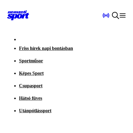
Friss hírek napi bontásban
Sportműsor
Képes Sport
Csupasport
Hátsó füves
Utánpótlássport