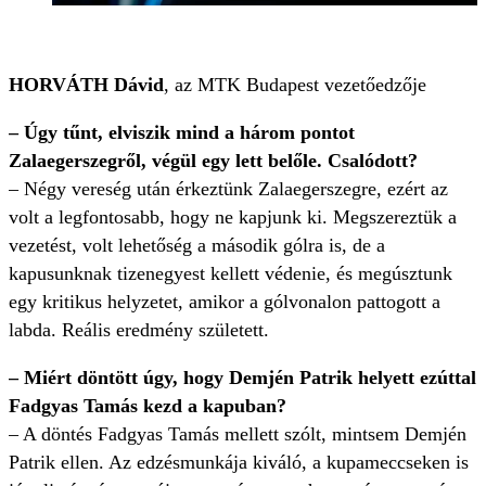
HORVÁTH Dávid
, az MTK Budapest vezetőedzője
– Úgy tűnt, elviszik mind a három pontot
Zalaegerszegről, végül egy lett belőle. Csalódott?
– Négy vereség után érkeztünk Zalaegerszegre, ezért az
volt a legfontosabb, hogy ne kapjunk ki. Megszereztük a
vezetést, volt lehetőség a második gólra is, de a
kapusunknak tizenegyest kellett védenie, és megúsztunk
egy kritikus helyzetet, amikor a gólvonalon pattogott a
labda. Reális eredmény született.
– Miért döntött úgy, hogy Demjén Patrik helyett ezúttal
Fadgyas Tamás kezd a kapuban?
– A döntés Fadgyas Tamás mellett szólt, mintsem Demjén
Patrik ellen. Az edzésmunkája kiváló, a kupameccseken is