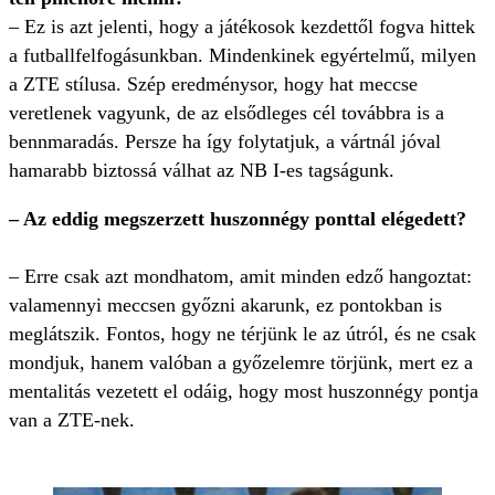
– Ez is azt jelenti, hogy a játékosok kezdettől fogva hittek
a futballfelfogásunkban. Mindenkinek egyértelmű, milyen
a ZTE stílusa. Szép eredménysor, hogy hat meccse
veretlenek vagyunk, de az elsődleges cél továbbra is a
bennmaradás. Persze ha így folytatjuk, a vártnál jóval
hamarabb biztossá válhat az NB I-es tagságunk.
– Az eddig megszerzett huszonnégy ponttal elégedett?
– Erre csak azt mondhatom, amit minden edző hangoztat:
valamennyi meccsen győzni akarunk, ez pontokban is
meglátszik. Fontos, hogy ne térjünk le az útról, és ne csak
mondjuk, hanem valóban a győzelemre törjünk, mert ez a
mentalitás vezetett el odáig, hogy most huszonnégy pontja
van a ZTE-nek.