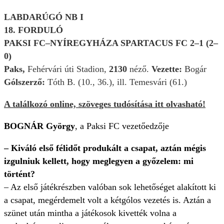
LABDARÚGÓ NB I
18. FORDULÓ
PAKSI FC–NYÍREGYHÁZA SPARTACUS FC 2–1 (2–
0)
Paks,
Fehérvári úti Stadion,
2130
néző.
Vezette:
Bogár
Gólszerző:
Tóth B. (10., 36.), ill. Temesvári (61.)
A találkozó online, szöveges tudósítása itt olvasható!
BOGNÁR György
, a Paksi FC vezetőedzője
– Kiváló első félidőt produkált a csapat, aztán mégis
izgulniuk kellett, hogy meglegyen a győzelem: mi
történt?
– Az első játékrészben valóban sok lehetőséget alakított ki
a csapat, megérdemelt volt a kétgólos vezetés is. Aztán a
szünet után mintha a játékosok kivették volna a