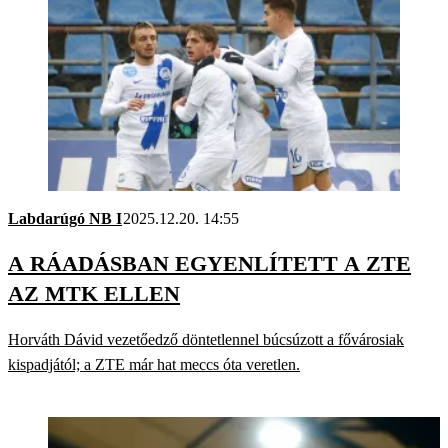
Labdarúgó NB I
2025.12.20. 14:55
A RÁADÁSBAN EGYENLÍTETT A ZTE
AZ MTK ELLEN
Horváth Dávid vezetőedző döntetlennel búcsúzott a fővárosiak
kispadjától; a ZTE már hat meccs óta veretlen.