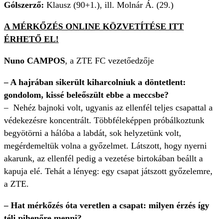
Gólszerző:
Klausz (90+1.), ill. Molnár Á. (29.)
A MÉRKŐZÉS ONLINE KÖZVETÍTÉSE ITT
ÉRHETŐ EL!
Nuno CAMPOS
, a ZTE FC vezetőedzője
– A hajrában sikerült kiharcolniuk a döntetlent:
gondolom, kissé beleőszült ebbe a meccsbe?
– Nehéz bajnoki volt, ugyanis az ellenfél teljes csapattal a
védekezésre koncentrált. Többféleképpen próbálkoztunk
begyötörni a hálóba a labdát, sok helyzetünk volt,
megérdemeltük volna a győzelmet. Látszott, hogy nyerni
akarunk, az ellenfél pedig a vezetése birtokában beállt a
kapuja elé. Tehát a lényeg: egy csapat játszott győzelemre,
a ZTE.
– Hat mérkőzés óta veretlen a csapat: milyen érzés így
téli pihenőre menni?