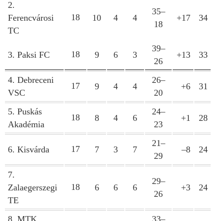
2.
35–
18
Ferencvárosi
10
4
4
+17
34
18
TC
39–
18
3. Paksi FC
9
6
3
+13
33
26
4. Debreceni
26–
17
9
4
4
+6
31
VSC
20
5. Puskás
24–
18
8
4
6
+1
28
Akadémia
23
21–
17
6. Kisvárda
7
3
7
–8
24
29
7.
29–
18
Zalaegerszegi
6
6
6
+3
24
26
TE
8. MTK
33–