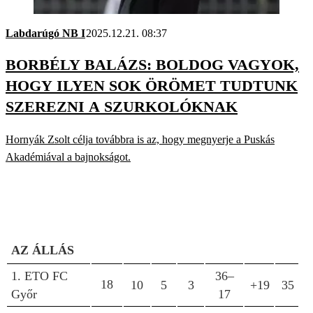
Labdarúgó NB I
2025.12.21. 08:37
BORBÉLY BALÁZS: BOLDOG VAGYOK,
HOGY ILYEN SOK ÖRÖMET TUDTUNK
SZEREZNI A SZURKOLÓKNAK
Hornyák Zsolt célja továbbra is az, hogy megnyerje a Puskás
Akadémiával a bajnokságot.
AZ ÁLLÁS
1. ETO FC
36–
18
10
5
3
+19
35
Győr
17