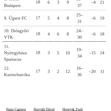
18
6
3
9
–4
21
Budapest
37
25–
17
9. Újpest FC
5
4
8
–6
19
31
10. Diósgyőri
24–
18
4
6
8
–6
18
VTK
30
11.
19–
18
Nyíregyháza
3
5
10
–15
14
34
Spartacus
12.
16–
17
3
2
12
–20
11
Kazincbarcika
36
Nuno Campos
Horváth Dávid
Hornyák Zsolt