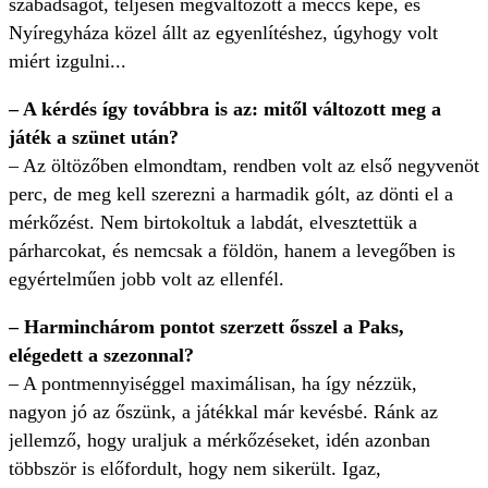
szabadságot, teljesen megváltozott a meccs képe, és
Nyíregyháza közel állt az egyenlítéshez, úgyhogy volt
miért izgulni...
– A kérdés így továbbra is az: mitől változott meg a
játék a szünet után?
– Az öltözőben elmondtam, rendben volt az első negyvenöt
perc, de meg kell szerezni a harmadik gólt, az dönti el a
mérkőzést. Nem birtokoltuk a labdát, elvesztettük a
párharcokat, és nemcsak a földön, hanem a levegőben is
egyértelműen jobb volt az ellenfél.
– Harminchárom pontot szerzett ősszel a Paks,
elégedett a szezonnal?
– A pontmennyiséggel maximálisan, ha így nézzük,
nagyon jó az őszünk, a játékkal már kevésbé. Ránk az
jellemző, hogy uraljuk a mérkőzéseket, idén azonban
többször is előfordult, hogy nem sikerült. Igaz,