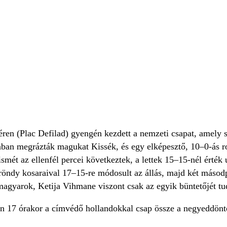
éren (Plac Defilad) gyengén kezdett a nemzeti csapat, amely sz
ban megrázták magukat Kissék, és egy elképesztő, 10–0-ás ro
smét az ellenfél percei következtek, a lettek 15–15-nél érték 
röndy kosaraival 17–15-re módosult az állás, majd két másodpe
agyarok, Ketija Vihmane viszont csak az egyik büntetőjét tud
n 17 órakor a címvédő hollandokkal csap össze a negyeddönt