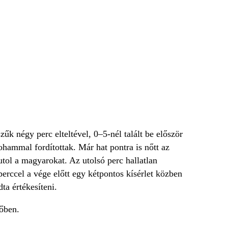
űk négy perc elteltével, 0–5-nél talált be először
hammal fordítottak. Már hat pontra is nőtt az
utol a magyarokat. Az utolsó perc hallatlan
rccel a vége előtt egy kétpontos kísérlet közben
ta értékesíteni.
őben.