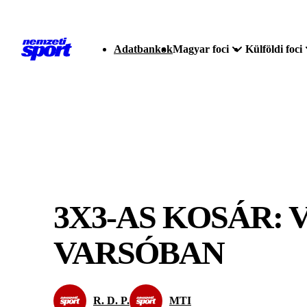
Adatbankok
Magyar foci
Külföldi foci
3X3-AS KOSÁR:
VARSÓBAN
R. D. P.
MTI