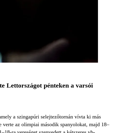
te Lettországot pénteken a varsói
amely a szingapúri selejtezőtornán vívta ki más
re verte az olimpiai második spanyolokat, majd 18–
–18-ra vereséget szenvedett a kétszeres vb-