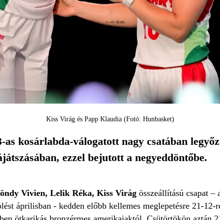
Kiss Virág és Papp Klaudia (Fotó: Hunbasket)
-as kosárlabda-válogatott nagy csatában legyőz
játszásában, ezzel bejutott a negyeddöntőbe.
öndy Vivien, Lelik Réka, Kiss Virág
összeállítású csapat – 
plést áprilisban - kedden előbb kellemes meglepetésre 21-12-
-ben ötkarikás bronzérmes amerikaiaktól. Csütörtökön aztán 21