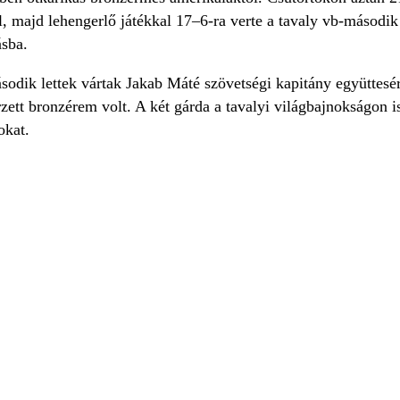
l, majd lehengerlő játékkal 17–6-ra verte a tavaly vb-másodi
ásba.
sodik lettek vártak Jakab Máté szövetségi kapitány együttes
zett bronzérem volt. A két gárda a tavalyi világbajnokságon i
okat.