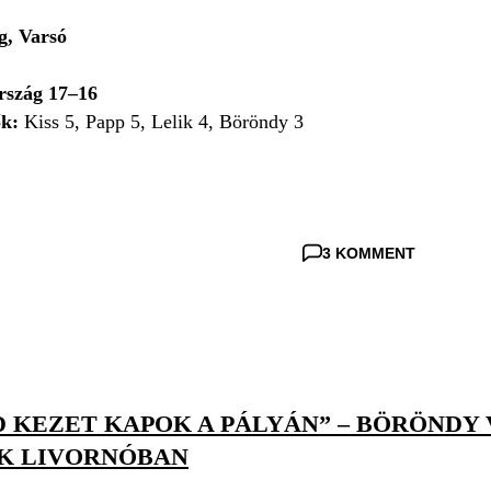
g, Varsó
rszág 17–16
k:
Kiss 5, Papp 5, Lelik 4, Böröndy 3
3 KOMMENT
D KEZET KAPOK A PÁLYÁN” – BÖRÖNDY
K LIVORNÓBAN