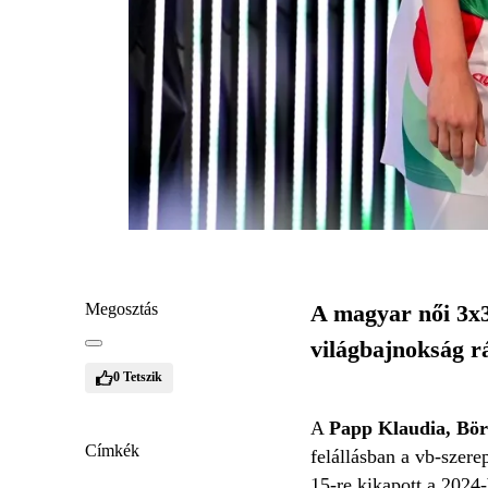
Megosztás
A magyar női 3x3
világbajnokság rá
0
Tetszik
A
Papp Klaudia, Bör
Címkék
felállásban a vb-szere
15-re kikapott a 2024