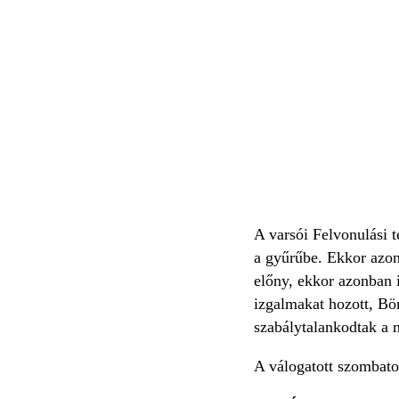
A varsói Felvonulási t
a gyűrűbe. Ekkor azon
előny, ekkor azonban i
izgalmakat hozott, Bö
szabálytalankodtak a m
A válogatott szombato