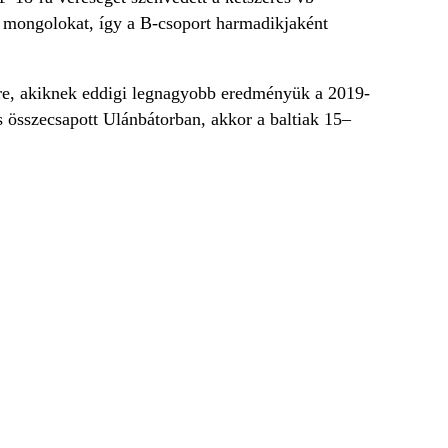
k mongolokat, így a B-csoport harmadikjaként
ére, akiknek eddigi legnagyobb eredményük a 2019-
s összecsapott Ulánbátorban, akkor a baltiak 15–