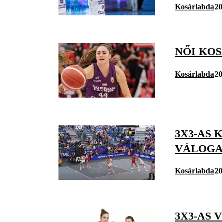
Kosárlabda
20
NŐI KO
Kosárlabda
20
3X3-AS
VÁLOGA
Kosárlabda
20
3X3-AS