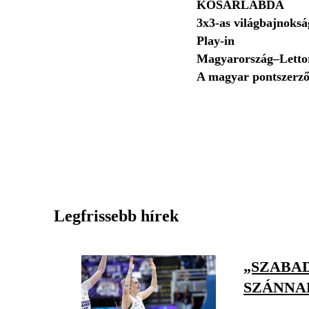
KOSÁRLABDA
3x3-as világbajnoksá
Play-in
Magyarország–Letto
A magyar pontszerző
Legfrissebb hírek
„SZABA
SZÁNNA