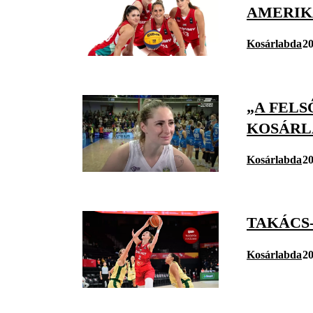
AMERIK
Kosárlabda
20
„A FEL
KOSÁRL
Kosárlabda
20
TAKÁCS-
Kosárlabda
20