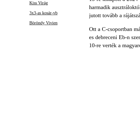
Kiss Virág
harmadik ausztráloktó
3x3-as kosár-vb
jutott tovább a rájátsz
Böröndy Vivien
Ott a C-csoportban má
es debreceni Eb-n szer
10-re verték a magyar