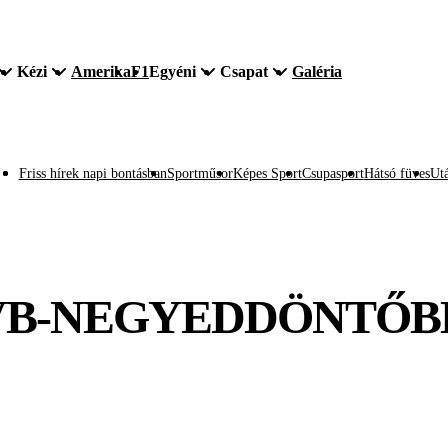
Kézi
Amerika
F1
Egyéni
Csapat
Galéria
Friss hírek napi bontásban
Sportműsor
Képes Sport
Csupasport
Hátsó füves
Utá
 VB-NEGYEDDÖNTŐBE