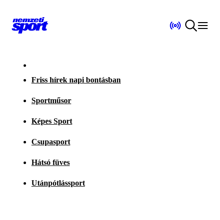
Friss hírek napi bontásban
Sportműsor
Képes Sport
Csupasport
Hátsó füves
Utánpótlássport