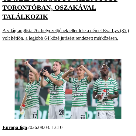
TORONTÓBAN, OSZAKÁVAL
TALÁLKOZIK
A világranglista 76. helyezettjének ellenfele a német Eva Lys (85.)
volt hétfőn, a legjobb 64 közé jutásért rendezett mérkőzésen.
Európa-liga
2026.08.03. 13:10