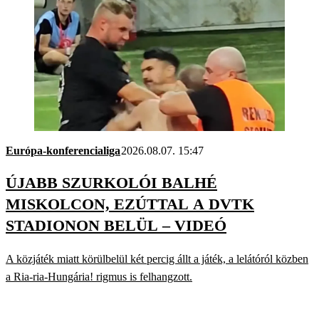
Európa-konferencialiga
2026.08.07. 15:47
ÚJABB SZURKOLÓI BALHÉ
MISKOLCON, EZÚTTAL A DVTK
STADIONON BELÜL – VIDEÓ
A közjáték miatt körülbelül két percig állt a játék, a lelátóról közben
a Ria-ria-Hungária! rigmus is felhangzott.