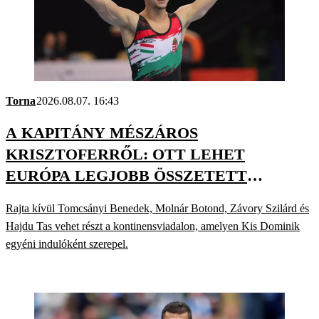
Torna
2026.08.07. 16:43
A KAPITÁNY MÉSZÁROS
KRISZTOFERRŐL: OTT LEHET
EURÓPA LEGJOBB ÖSSZETETT
TORNÁSZAI KÖZÖTT
Rajta kívül Tomcsányi Benedek, Molnár Botond, Závory Szilárd és
Hajdu Tas vehet részt a kontinensviadalon, amelyen Kis Dominik
egyéni indulóként szerepel.