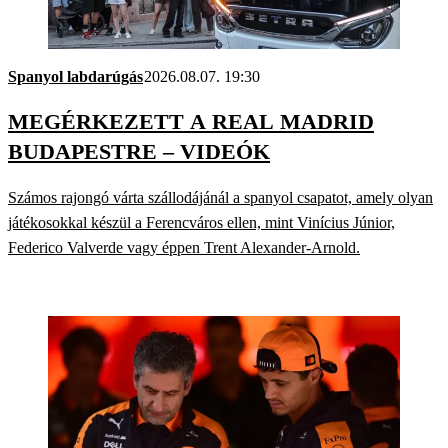
Spanyol labdarúgás
2026.08.07. 19:30
MEGÉRKEZETT A REAL MADRID
BUDAPESTRE – VIDEÓK
Számos rajongó várta szállodájánál a spanyol csapatot, amely olyan
játékosokkal készül a Ferencváros ellen, mint Vinícius Júnior,
Federico Valverde vagy éppen Trent Alexander-Arnold.