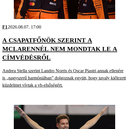
F1
2026.08.07. 17:00
A CSAPATFŐNÖK SZERINT A
MCLARENNÉL NEM MONDTAK LE A
CÍMVÉDÉSRŐL
Andrea Stella szerint Landro Norris és Oscar Piastri annak ellenére
is „nagyszerű harmóniában” dolgoznak együtt, hogy tavaly kiélezett
küzdelmet vívtak a vb-elsőségért.