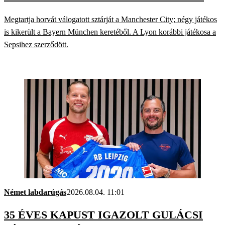
HAZAI ÉS NEMZETKÖZI ÁTIGAZOLÁSI
Megtartja horvát válogatott sztárját a Manchester City; négy játékos
PIACON
is kikerült a Bayern München keretéből. A Lyon korábbi játékosa a
Sepsihez szerződött.
Német labdarúgás
2026.08.04. 11:01
35 ÉVES KAPUST IGAZOLT GULÁCSI