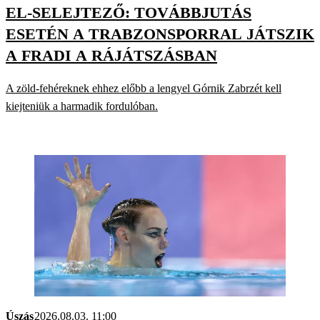
EL-SELEJTEZŐ: TOVÁBBJUTÁS
ESETÉN A TRABZONSPORRAL JÁTSZIK
A FRADI A RÁJÁTSZÁSBAN
A zöld-fehéreknek ehhez előbb a lengyel Górnik Zabrzét kell
kiejteniük a harmadik fordulóban.
Úszás
2026.08.03. 11:00