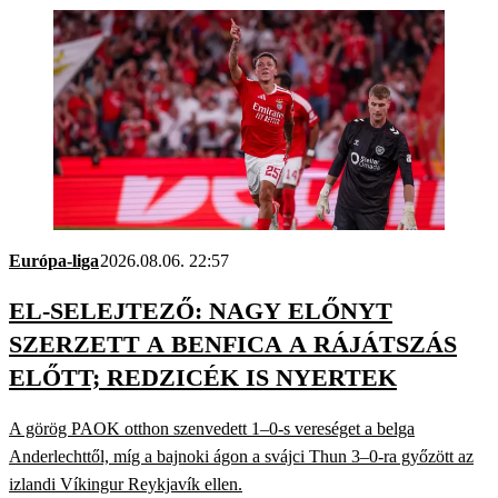
Európa-liga
2026.08.06. 22:57
EL-SELEJTEZŐ: NAGY ELŐNYT
SZERZETT A BENFICA A RÁJÁTSZÁS
ELŐTT; REDZICÉK IS NYERTEK
A görög PAOK otthon szenvedett 1–0-s vereséget a belga
Anderlechttől, míg a bajnoki ágon a svájci Thun 3–0-ra győzött az
izlandi Víkingur Reykjavík ellen.