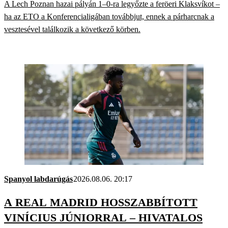
A Lech Poznan hazai pályán 1–0-ra legyőzte a feröeri Klaksvíkot –
ha az ETO a Konferencialigában továbbjut, ennek a párharcnak a
vesztesével találkozik a következő körben.
Spanyol labdarúgás
2026.08.06. 20:17
A REAL MADRID HOSSZABBÍTOTT
VINÍCIUS JÚNIORRAL – HIVATALOS