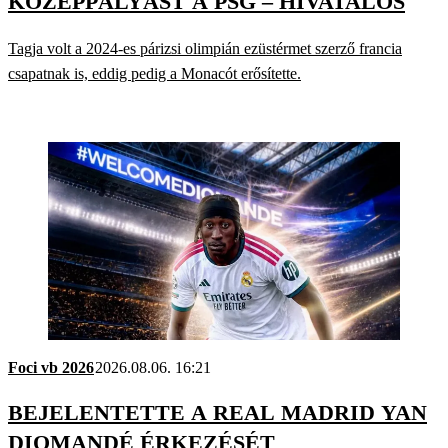
KÖZÉPPÁLYÁST A PSG – HIVATALOS
Tagja volt a 2024-es párizsi olimpián ezüstérmet szerző francia
csapatnak is, eddig pedig a Monacót erősítette.
Foci vb 2026
2026.08.06. 16:21
BEJELENTETTE A REAL MADRID YAN
DIOMANDÉ ÉRKEZÉSÉT