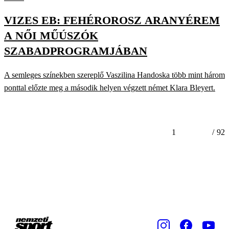
VIZES EB: FEHÉROROSZ ARANYÉREM
A NŐI MŰÚSZÓK
SZABADPROGRAMJÁBAN
A semleges színekben szereplő Vaszilina Handoska több mint három
ponttal előzte meg a második helyen végzett német Klara Bleyert.
1
/
92