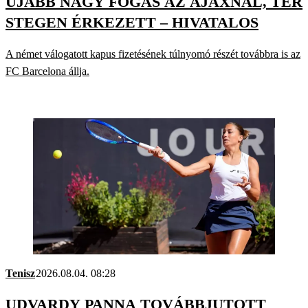
ÚJABB NAGY FOGÁS AZ AJAXNÁL, TER
STEGEN ÉRKEZETT – HIVATALOS
A német válogatott kapus fizetésének túlnyomó részét továbbra is az
FC Barcelona állja.
Tenisz
2026.08.04. 08:28
UDVARDY PANNA TOVÁBBJUTOTT