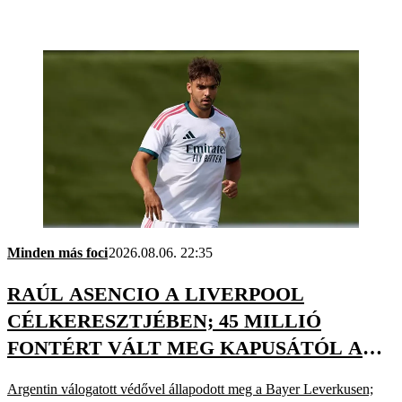
Minden más foci
2026.08.06. 22:35
RAÚL ASENCIO A LIVERPOOL
CÉLKERESZTJÉBEN; 45 MILLIÓ
FONTÉRT VÁLT MEG KAPUSÁTÓL A
MAN. CITY – EZ TÖRTÉNT
Argentin válogatott védővel állapodott meg a Bayer Leverkusen;
CSÜTÖRTÖKÖN A TRANSZFERPIACON