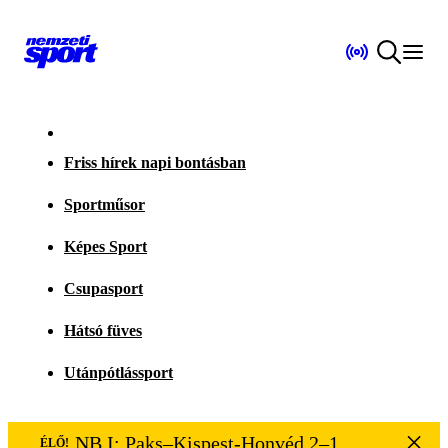
Friss hírek napi bontásban
Sportműsor
Képes Sport
Csupasport
Hátsó füves
Utánpótlássport
NB I: Paks–Kispest-Honvéd 2–1
ÉLŐ!