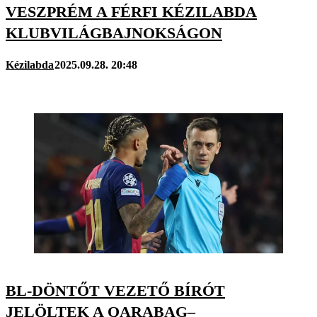
VESZPRÉM A FÉRFI KÉZILABDA
KLUBVILÁGBAJNOKSÁGON
Kézilabda
2025.09.28. 20:48
BL-DÖNTŐT VEZETŐ BÍRÓT
JELÖLTEK A QARABAG–