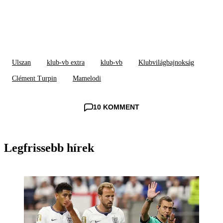
Ulszan
klub-vb extra
klub-vb
Klubvilágbajnokság
Clément Turpin
Mamelodi
10 KOMMENT
Legfrissebb hírek