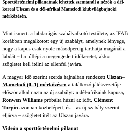
Sporttörténelmi pillanatnak lehettek szemtanúi a nézők a dél-
koreai Ulszan és a dél-afrikai Mamelodi klubvilágbajnoki
mérkőzésén.
Mint ismert, a labdarúgás szabályalkotó testülete, az IFAB
korábban megalkotott egy új szabályt, amelynek lényege,
hogy a kapus csak nyolc másodpercig tarthatja magánál a
labdát – ha túllépi a megengedett időkeretet, akkor
szögletet kell ítélni az ellenfél javára.
A magyar idő szerint szerda hajnalban rendezett
Ulszan–
Mamelodi (0–1) mérkőzésen
a találkozó játékvezetője
először alkalmazta az új szabályt: a dél-afrikaiak kapusa,
Ronwen Williams
próbálta húzni az időt,
Clément
Turpin
azonban közbelépett, és – az új szabály szerint
eljárva – szögletet ítélt az Ulszan javára.
Videón a sporttörténelmi pillanat