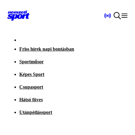
Friss hírek napi bontásban
Sportműsor
Képes Sport
Csupasport
Hátsó füves
Utánpótlássport