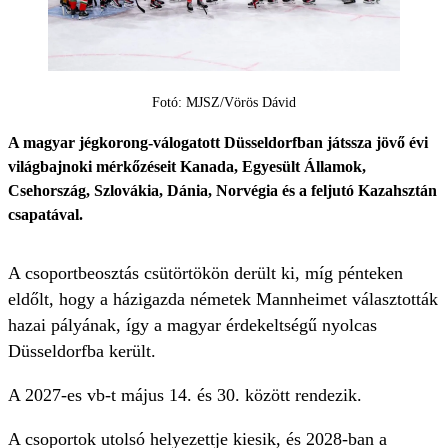
Fotó: MJSZ/Vörös Dávid
A magyar jégkorong-válogatott Düsseldorfban játssza jövő évi
világbajnoki mérkőzéseit Kanada, Egyesült Államok,
Csehország, Szlovákia, Dánia, Norvégia és a feljutó Kazahsztán
csapatával.
A csoportbeosztás csütörtökön derült ki, míg pénteken
eldőlt, hogy a házigazda németek Mannheimet választották
hazai pályának, így a magyar érdekeltségű nyolcas
Düsseldorfba került.
A 2027-es vb-t május 14. és 30. között rendezik.
A csoportok utolsó helyezettje kiesik, és 2028-ban a