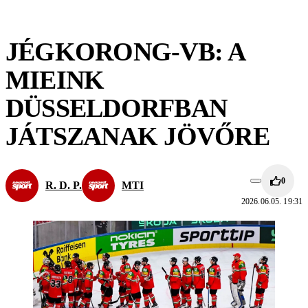
JÉGKORONG-VB: A
MIEINK
DÜSSELDORFBAN
JÁTSZANAK JÖVŐRE
0
R. D. P.
MTI
2026.06.05. 19:31