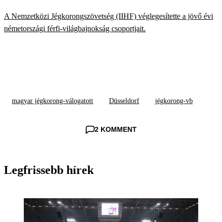
VÁLOGATOTT A 2027-ES VB-N
A Nemzetközi Jégkorongszövetség (IIHF) véglegesítette a jövő évi
németországi férfi-világbajnokság csoportjait.
magyar jégkorong-válogatott
Düsseldorf
jégkorong-vb
2 KOMMENT
Legfrissebb hírek