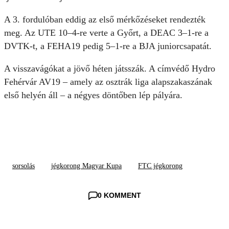
A 3. fordulóban eddig az első mérkőzéseket rendezték
meg. Az UTE 10–4-re verte a Győrt, a DEAC 3–1-re a
DVTK-t, a FEHA19 pedig 5–1-re a BJA juniorcsapatát.
A visszavágókat a jövő héten játsszák. A címvédő Hydro
Fehérvár AV19 – amely az osztrák liga alapszakaszának
első helyén áll – a négyes döntőben lép pályára.
sorsolás
jégkorong Magyar Kupa
FTC jégkorong
0 KOMMENT