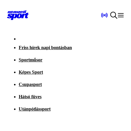
Friss hírek napi bontásban
Sportműsor
Képes Sport
Csupasport
Hátsó füves
Utánpótlássport