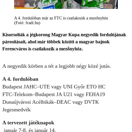
A 4. fordulóban már az FTC is csatlakozik a mezőnyhöz
(Fotó: fradi.hu)
Kisorsolták a jégkorong Magyar Kupa negyedik fordulójának
párosításait, ahol már többek között a magyar bajnok
Ferencváros is csatlakozik a mezőnyhöz.
A negyedik körben a tét a legjobb négy közé jutás.
A 4. fordulóban
Budapest JAHC–UTE vagy UNI Győr ETO HC
FTC-Telekom–Budapest JA U21 vagy FEHA19
Dunaújvárosi Acélbikák–DEAC vagy DVTK
Jegesmedvék
A tervezett játéknapok
január 7-8. és január 14.