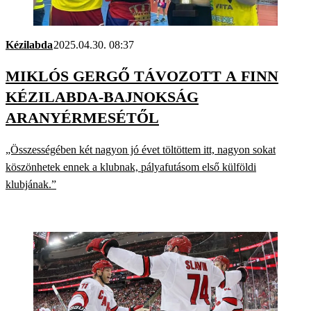
Kézilabda
2025.04.30. 08:37
MIKLÓS GERGŐ TÁVOZOTT A FINN
KÉZILABDA-BAJNOKSÁG
ARANYÉRMESÉTŐL
„Összességében két nagyon jó évet töltöttem itt, nagyon sokat
köszönhetek ennek a klubnak, pályafutásom első külföldi
klubjának.”