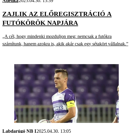
Atlétika
2025.04.30. 13:39
ZAJLIK AZ ELŐREGISZTRÁCIÓ A
FUTÓKÖRÖK NAPJÁRA
„A cél, hogy mindenki mozduljon meg: nemcsak a futókra
számítunk, hanem azokra is, akik akár csak egy sétakört vállalnak.”
Labdarúgó NB I
2025.04.30. 13:05