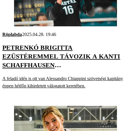
Röplabda
2025.04.28. 19:46
PETRENKÓ BRIGITTA
EZÜSTÉREMMEL TÁVOZIK A KANTI
SCHAFFHAUSEN
RÖPLABDACSAPATÁTÓL
A feladó idén is ott van Alessandro Chiappini szövetségi kapitány
éppen hétfőn kihirdetett válogatott keretében.