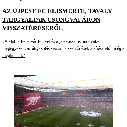
AZ ÚJPEST FC ELISMERTE, TAVALY
TÁRGYALTAK CSONGVAI ÁRON
VISSZATÉRÉSÉRŐL
„A klub a Fehérvár FC-vel és a játékossal is mindenben
megegyezett, az átigazolás viszont a szerződések aláírása előtt mégis
meghiúsult.”