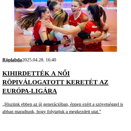
Röplabda
2025.04.28. 16:40
KIHIRDETTÉK A NŐI
RÖPIVÁLOGATOTT KERETÉT AZ
EURÓPA-LIGÁRA
„Hiszünk ebben az új generációban, éppen ezért a szövetséggel is
abban maradtunk, hogy folytatjuk a megkezdett utat.”