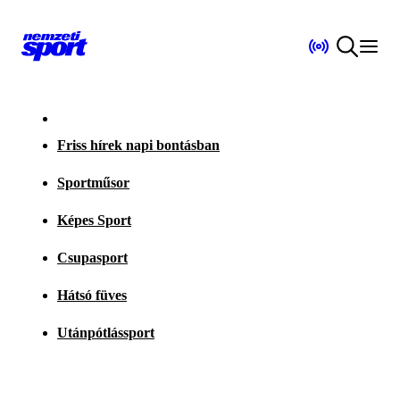
Friss hírek napi bontásban
Sportműsor
Képes Sport
Csupasport
Hátsó füves
Utánpótlássport