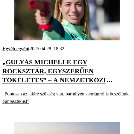
Egyéb egyéni
2025.04.28. 18:32
„GULYÁS MICHELLE EGY
ROCKSZTÁR, EGYSZERŰEN
TÖKÉLETES” – A NEMZETKÖZI
ÖTTUSASZÖVETSÉG ELNÖKE
„Pontosan az, akire szükség van, bármilyen sportágról is beszélünk.
Fantasztikus!”