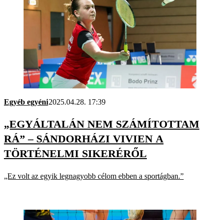
Egyéb egyéni
2025.04.28. 17:39
„EGYÁLTALÁN NEM SZÁMÍTOTTAM
RÁ” – SÁNDORHÁZI VIVIEN A
TÖRTÉNELMI SIKERÉRŐL
„Ez volt az egyik legnagyobb célom ebben a sportágban.”