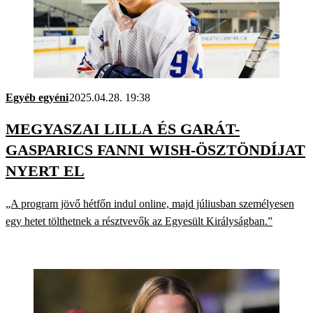
Egyéb egyéni
2025.04.28. 19:38
MEGYASZAI LILLA ÉS GARÁT-
GASPARICS FANNI WISH-ÖSZTÖNDÍJAT
NYERT EL
„A program jövő hétfőn indul online, majd júliusban személyesen
egy hetet tölthetnek a résztvevők az Egyesült Királyságban.”