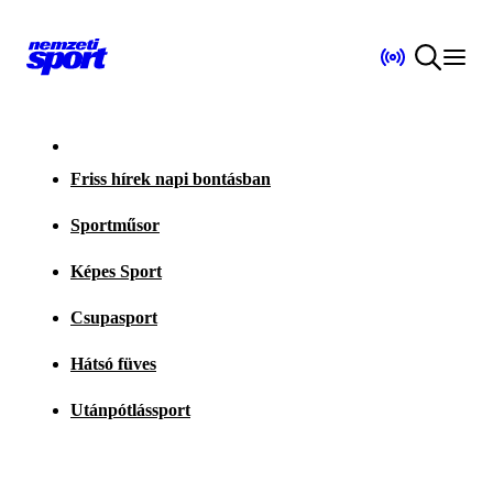
Friss hírek napi bontásban
Sportműsor
Képes Sport
Csupasport
Hátsó füves
Utánpótlássport