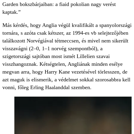
Garden bokszbárjaiban: a fiaid pokolian nagy verést
kaptak.”
Más kérdés, hogy Anglia végül kvalifikált a spanyolországi
tornára, s azóta csak kétszer, az 1994-es vb selejtezőjében
találkozott Norvégiával tétmeccsen, és mivel nem sikerült
visszavágni (2–0, 1–1 norvég szempontból), a
szigetországi sajtóban most ismét Lillelien szavai
visszhangoznak. Kétségtelen, Angliának minden esélye
megvan arra, hogy Harry Kane vezetésével törlesszen, de
azt maguk is elismerik, a védelmet sokkal szorosabbra kell
vonni, főleg Erling Haalanddal szemben.