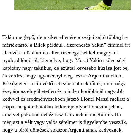
Talán meglepő, de a siker ellenére a svájci sajtó többnyire
mértéktartó, a Blick például „Szerencsés Yakin” címmel írt
elemzést a Kolumbia ellen tizenegyesekkel megnyert
nyolcaddöntőről, kiemelve, hogy Murat Yakin szövetségi
kapitány nagy taktikus, de ezúttal kevesebb húzása jött be,
és kérdés, hogy ugyanennyi elég lesz-e Argentína ellen.
Kétségtelen, a címvédő sebezhetőbbnek tűnik, mint négy
éve, ám az elnyűhetetlen és minden korábbinál nagyobb
kedvvel és eredményesebben játszó Lionel Messi mellett a
csapat megbonthatatlan lelkiereje olyan kohéziót jelent,
amelyet pokolian nehéz lesz bárkinek is megtörnie. Ha
még azt a vélt vagy valós sérelmet is figyelembe vesszük,
hogy a bírói döntések sokszor Argentínának kedveznek,