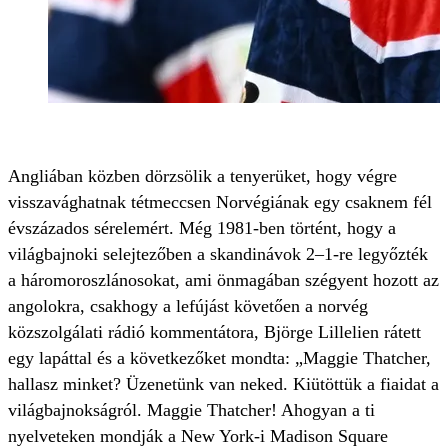
Angliában közben dörzsölik a tenyerüket, hogy végre
visszavághatnak tétmeccsen Norvégiának egy csaknem fél
évszázados sérelemért. Még 1981-ben történt, hogy a
világbajnoki selejtezőben a skandinávok 2–1-re legyőzték
a háromoroszlánosokat, ami önmagában szégyent hozott az
angolokra, csakhogy a lefújást követően a norvég
közszolgálati rádió kommentátora, Björge Lillelien rátett
egy lapáttal és a következőket mondta: „Maggie Thatcher,
hallasz minket? Üzenetünk van neked. Kiütöttük a fiaidat a
világbajnokságról. Maggie Thatcher! Ahogyan a ti
nyelveteken mondják a New York-i Madison Square