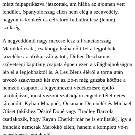
miatt felpaprikázva játszottak, ám hiába az újonnan vett
lendület, Spanyolország ellen nem elég a szenvedély,
nagyon is konkrét és célratörő futballra lesz (lenne)
szükség.
A negyeddöntő nagy meccse lesz a Franciaország–
Marokkó csata, csakhogy hiába nőtt fel a legjobbak
közelébe az afrikai válogatott, Didier Deschamps
szövetségi kapitány csapata éppen ezen a világbajnokságon
lép el a legjobbaktól is. A Les Bleus éléről a torna után
távozó szakvezető két éve az Eb-n még gúzsba kötötte a
nemzeti csapatot a fegyelmezett védekezésre épülő
taktikájával, most viszont szabadjára engedte félelmetes
támadóit, Kylian Mbappét, Ousmane Dembélét és Michael
Olisét (akikhez Désiré Doué vagy Bradley Barcola
csatlakozik, hogy Rayan Cherkit már ne is említsük), így a
franciák nemcsak Marokkó ellen, hanem a komplett vb-n
is esélyessé léptek elő.