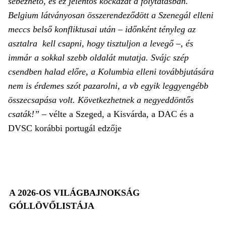
sebezhető, és ez jelentős kockázat a folytatásban.
Belgium látványosan összerendeződött a Szenegál elleni
meccs belső konfliktusai után – időnként tényleg az
asztalra kell csapni, hogy tisztuljon a levegő –, és
immár a sokkal szebb oldalát mutatja. Svájc szép
csendben halad előre, a Kolumbia elleni továbbjutására
nem is érdemes szót pazarolni, a vb egyik leggyengébb
összecsapása volt. Következhetnek a negyeddöntős
csaták!”
– vélte a Szeged, a Kisvárda, a DAC és a
DVSC korábbi portugál edzője
A 2026-OS VILÁGBAJNOKSÁG
GÓLLÖVŐLISTÁJA