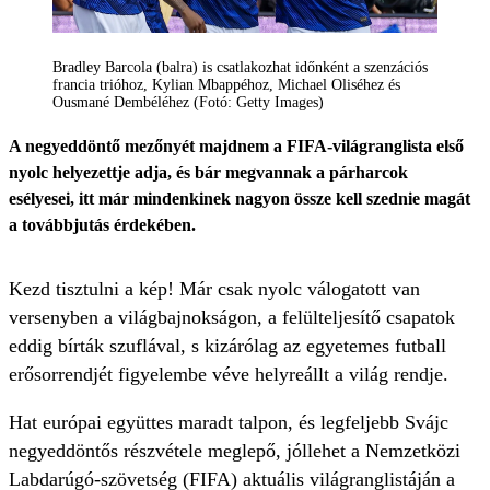
Bradley Barcola (balra) is csatlakozhat időnként a szenzációs
francia trióhoz, Kylian Mbappéhoz, Michael Oliséhez és
Ousmané Dembéléhez (Fotó: Getty Images)
A negyeddöntő mezőnyét majdnem a FIFA-világranglista első
nyolc helyezettje adja, és bár megvannak a párharcok
esélyesei, itt már mindenkinek nagyon össze kell szednie magát
a továbbjutás érdekében.
Kezd tisztulni a kép! Már csak nyolc válogatott van
versenyben a világbajnokságon, a felülteljesítő csapatok
eddig bírták szuflával, s kizárólag az egyetemes futball
erősorrendjét figyelembe véve helyreállt a világ rendje.
Hat európai együttes maradt talpon, és legfeljebb Svájc
negyeddöntős részvétele meglepő, jóllehet a Nemzetközi
Labdarúgó-szövetség (FIFA) aktuális világranglistáján a