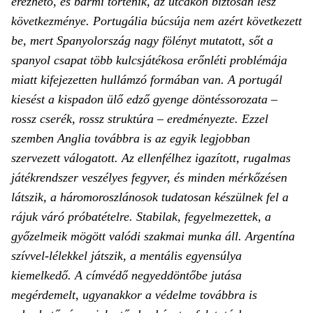
érezhető, és bármi történik, az utcákon biztosan lesz
következménye. Portugália búcsúja nem azért következett
be, mert Spanyolország nagy fölényt mutatott, sőt a
spanyol csapat több kulcsjátékosa erőnléti problémája
miatt kifejezetten hullámzó formában van. A portugál
kiesést a kispadon ülő edző gyenge döntéssorozata –
rossz cserék, rossz struktúra – eredményezte. Ezzel
szemben Anglia továbbra is az egyik legjobban
szervezett válogatott. Az ellenfélhez igazított, rugalmas
játékrendszer veszélyes fegyver, és minden mérkőzésen
látszik, a háromoroszlánosok tudatosan készülnek fel a
rájuk váró próbatételre. Stabilak, fegyelmezettek, a
győzelmeik mögött valódi szakmai munka áll. Argentína
szívvel-lélekkel játszik, a mentális egyensúlya
kiemelkedő. A címvédő negyeddöntőbe jutása
megérdemelt, ugyanakkor a védelme továbbra is