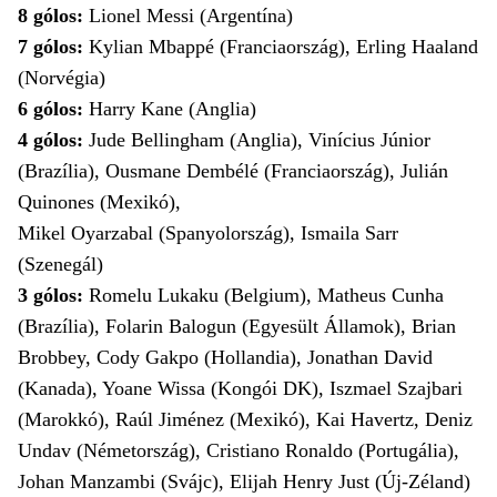
8 gólos:
Lionel Messi (Argentína)
7 gólos:
Kylian Mbappé (Franciaország), Erling Haaland
(Norvégia)
6 gólos:
Harry Kane (Anglia)
4 gólos:
Jude Bellingham (Anglia), Vinícius Júnior
(Brazília), Ousmane Dembélé (Franciaország), Julián
Quinones (Mexikó),
Mikel Oyarzabal (Spanyolország), Ismaila Sarr
(Szenegál)
3 gólos:
Romelu Lukaku (Belgium), Matheus Cunha
(Brazília), Folarin Balogun (Egyesült Államok), Brian
Brobbey, Cody Gakpo (Hollandia), Jonathan David
(Kanada), Yoane Wissa (Kongói DK), Iszmael Szajbari
(Marokkó), Raúl Jiménez (Mexikó), Kai Havertz, Deniz
Undav (Németország), Cristiano Ronaldo (Portugália),
Johan Manzambi (Svájc), Elijah Henry Just (Új-Zéland)