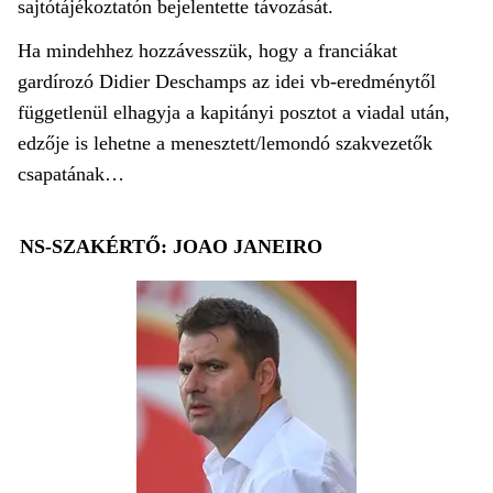
sajtótájékoztatón bejelentette távozását.
Ha mindehhez hozzávesszük, hogy a franciákat
gardírozó Didier Deschamps az idei vb-eredménytől
függetlenül elhagyja a kapitányi posztot a viadal után,
edzője is lehetne a menesztett/lemondó szakvezetők
csapatának…
NS-SZAKÉRTŐ: JOAO JANEIRO