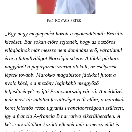
Fotó: KOVACS PETER
„Egy nagy meglepetést hozott a nyolcaddöntő: Brazília
kiesését. Bár sokan előre sejtették, hogy az ötszörös
világbajnok már messze nem domináns erő, váratlanul
érte a futballvilágot Norvégia sikere. A többi párharc
nagyjából a papírforma szerint alakult, az esélyesek
léptek tovább. Marokkó magabiztos játékkal jutott a
nyolc közé, s a mezőny leginkább meggyőző
teljesítményét nyújtó Franciaország vár rá. A mérkőzés
már most társadalmi feszültséget vetít előre, a marokkói
keret jelentős része ugyanis Franciaországban született,
így a francia A–francia B narratíva elkerülhetetlen. A
két szurkolótábor közötti ellentét már a meccs előtt is