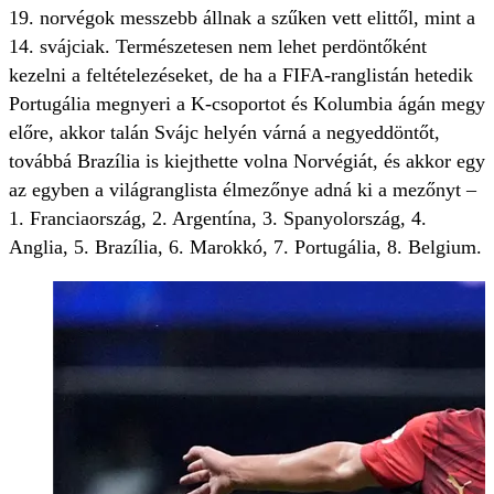
19. norvégok messzebb állnak a szűken vett elittől, mint a
14. svájciak. Természetesen nem lehet perdöntőként
kezelni a feltételezéseket, de ha a FIFA-ranglistán hetedik
Portugália megnyeri a K-csoportot és Kolumbia ágán megy
előre, akkor talán Svájc helyén várná a negyeddöntőt,
továbbá Brazília is kiejthette volna Norvégiát, és akkor egy
az egyben a világranglista élmezőnye adná ki a mezőnyt –
1. Franciaország, 2. Argentína, 3. Spanyolország, 4.
Anglia, 5. Brazília, 6. Marokkó, 7. Portugália, 8. Belgium.