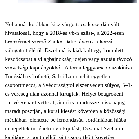
Noha már korábban kiszivárgott, csak szerdán vált
hivatalossá, hogy a 2018-as vb-n ezüst-, a 2022-esen
bronzérmet szerző Zlatko Dalic távozik a horvát
válogatott éléről. Ezzel máris kialakult egy komplett
kezdőcsapat a világbajnokság idején vagy azután távozó
szövetségi kapitányokból. A torna leggyorsabb szakítása
Tunéziához köthető, Sabri Lamouchit egyetlen
csoportmeccs, a Svédországtól elszenvedett súlyos, 5–1-
es vereség után azonnal kirúgták. Helyét beugróként
Hervé Renard vette át, ám ő is mindössze húsz napig
maradt posztján, a korai kiesést követően a közösségi
médiában jelentette be lemondását. Jordániában hiába
ünnepeltek történelmi vb-kijutást, Dzsamal Szellami
kapitányt a pont nélkül zárt csoportkört követően