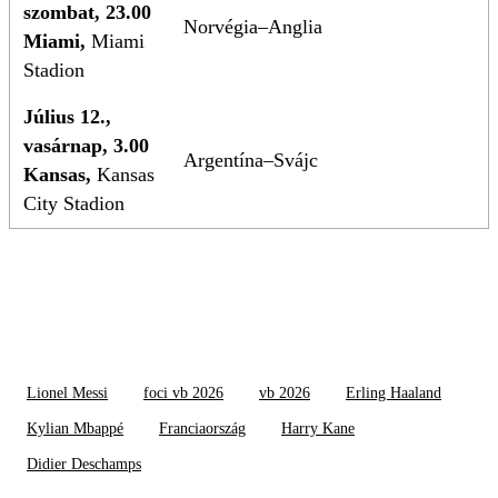
szombat, 23.00
Norvégia–Anglia
Miami,
Miami
Stadion
Július 12.,
vasárnap, 3.00
Argentína–Svájc
Kansas,
Kansas
City Stadion
Lionel Messi
foci vb 2026
vb 2026
Erling Haaland
Kylian Mbappé
Franciaország
Harry Kane
Didier Deschamps