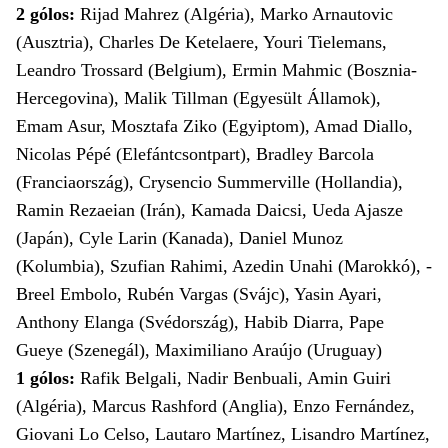
2 gólos:
Rijad Mahrez (Algéria), Marko Arnautovic
(Ausztria), Charles De Ketelaere, Youri Tielemans,
Leandro Trossard (Belgium), Ermin Mahmic (Bosznia-
Hercegovina), Malik Tillman (Egyesült Államok),
Emam Asur, Mosztafa Ziko (Egyiptom), Amad Diallo,
Nicolas Pépé (Elefántcsontpart), Bradley Barcola
(Franciaország), Crysencio Summerville (Hollandia),
Ramin Rezaeian (Irán), Kamada Daicsi, Ueda Ajasze
(Japán), Cyle Larin (Kanada), Daniel Munoz
(Kolumbia), Szufian Rahimi, Azedin Unahi (Marokkó), ­
Breel Embolo, Rubén Vargas (Svájc), Yasin Ayari,
Anthony Elanga (Svédország), Habib Diarra, Pape
Gueye (Szenegál), Maximiliano Araújo (Uruguay)
1 gólos:
Rafik Belgali, Nadir Benbuali, Amin Guiri
(Algéria), Marcus Rashford (Anglia), Enzo Fernández,
Giovani Lo Celso, Lautaro Martínez, Lisandro Martínez,