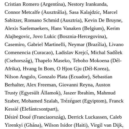
Cristian Romero (Argentína), Nestory Irankunda,
Connor Metcalfe (Ausztrália), Sasa Kalajdzic, Marcel
Sabitzer, Romano Schmid (Ausztria), Kevin De Bruyne,
Alexis Saelemaekers, Hans Vanaken (Belgium), Kerim
Alajbegovic, Jovo Lukic (Bosznia-Hercegovina),
Casemiro, Gabriel Marti­nelli, Neymar (Brazília), Livano
Comenencia (Curacao), Ladislav Krejcí, Michal Sadílek
(Csehország), Thapelo Maseko, Teboho Mokoena (Dél-
Afrika), Hvang In Bom, O Hjon Gju (Dél-Korea),
Nilson Angulo, Gonzalo Plata (Ecuador), Sebastian
Berhalter, Alex Freeman, Giovanni Reyna, Auston
Trusty (Egyesült Államok), Jaszer Ibrahim, Mahmud
Szaber, Mohamed Szalah, Trézéguet (Egyiptom), Franck
Kessié (Elefántcsontpart),
Désiré Doué (Franciaország), Derrick Luckassen, Caleb
Yirenkyi (Ghána), Wilson Isidor (Haiti), Virgil van Dijk,