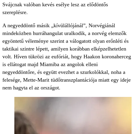
Svájcnak valóban kevés esélye lesz az elődöntős
szereplésre.
A negyeddöntő másik „kívülállójánál”, Norvégiánál
mindeközben hurráhangulat uralkodik, a norvég elemzők
egyöntetű véleménye szerint a válogatott olyan erőnléti és
taktikai szintre lépett, amilyen korábban elképzelhetetlen
volt. Híven tükrözi az eufóriát, hogy Haakon koronaherceg
is ellátogat majd Miamiba az angolok elleni
negyeddöntőre, és együtt evezhet a szurkolókkal, noha a
felesége, Mette-Marit tüdőtranszplantációja miatt egy ideje
nem hagyta el az országot.