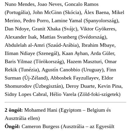
Nuno Mendes, Joao Neves, Goncalo Ramos
(Portugália), John McGinn (Skócia), Álex Baena, Mikel
Merino, Pedro Porro, La­mine Yamal (Spanyolország),
Dan Ndoye, Granit Xhaka (Svájc), Viktor Gyökeres,
Alexander Isak, Mattias Svanberg (Svédország),
Abdulelah al-Amri (Szaúd-Arábia), Ibrahim Mbaye,
Iliman Ndiaye (Szenegál), Kaan Ayhan, Arda Güler,
Baris Yilmaz (Törökország), Hazem Maszturi, Omar
Rekik (Tunézia), Agustín Canobbio (Uruguay), Finn
Surman (Új-Zéland), Abbosbek Fayzullayev, Eldor
Shomurodov (Üzbegisztán), Deroy Duarte, Kevin Pina,
Sidny Lopes Cabral, Hélio Varela (Zöld-foki-szigetek)
2 öngól:
Mohamed Hani (Egyiptom – Belgium és
Ausztrália ellen)
Öngól:
Cameron Burgess (Ausztrália – az Egyesült