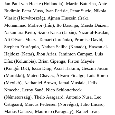
Jan Paul van Hecke (Hollandia), Martin Baturina, Ante
Budimir, Petar Musa, Ivan Perisic, Petar Sucic, Nikola
Vlasic (Horvátország), Ajmen Huszein (Irak),
Mohammad Mohebi (Irán), Ito Dzsunja, Maeda Daizen,
Nakamura Keito, Szano Kaisu (Japán), Nizar al-Rasdan,
Ali Olvan, Musza Tamari (Jordánia), Promise David,
Stephen Eustáquio, Nathan Saliba (Kanada), Haszan al-
Hajdosz (Katar), Jhon Arias, Jaminton Campaz, Luis
Díaz (Kolumbia), Brian Cipenga, Fiston Mayele
(Kongói DK), Issza Diop, Asraf Hakimi, Geszim Jas­zin
(Marokkó), Mateo Chávez, Álvaro Fidalgo, Luis Romo
(Mexikó), Nathaniel Brown, Jamal Musiala, Felix
Nmecha, Leroy Sané, Nico Schlotter­beck
(Németország), Thelo Aasgaard, Antonio Nusa, Leo
Östigaard, Marcus Pedersen (Norvégia), Julio Enciso,
Matías Galarza, Maurício (Paraguay), Rafael Leao,