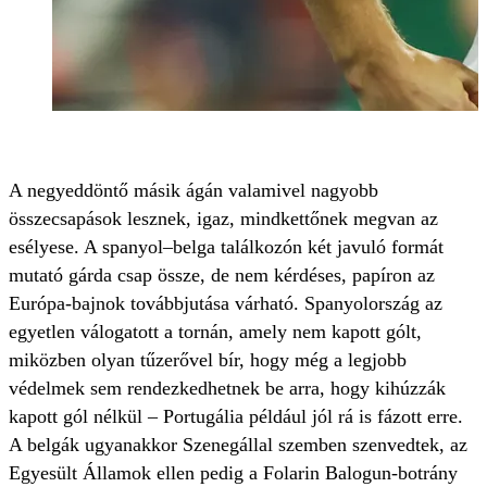
H
A negyeddöntő másik ágán valamivel nagyobb
összecsapások lesznek, igaz, mindkettőnek megvan az
esélyese. A spanyol–belga találkozón két javuló formát
mutató gárda csap össze, de nem kérdéses, papíron az
Európa-bajnok továbbjutása várható. Spanyolország az
egyetlen válogatott a tornán, amely nem kapott gólt,
miközben olyan tűzerővel bír, hogy még a legjobb
védelmek sem rendezkedhetnek be arra, hogy kihúzzák
kapott gól nélkül – Portugália például jól rá is fázott erre.
A belgák ugyanakkor Szenegállal szemben szenvedtek, az
Egyesült Államok ellen pedig a Folarin Balogun-botrány