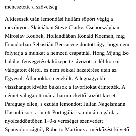
menesztette a szövetség.
A kiesések után lemondási hullám söpört végig a
mezőnyön. Skóciában Steve Clarke, Csehországban
Miros­lav Koubek, Hollandiában Ronald Koeman, míg
Ecuadorban Sebastián Beccacece döntött úgy, hogy nem
folytatja a munkát a nemzeti csapatnál. Hong Mjung Bo
halálos fenyegetések közepette távozott a dél-koreai
válogatott éléről, és nem sokkal hazatérése után az
Egyesült Államokba menekült. A legnagyobb
visszhangot kiváltó bukások a favoritokat érintették. A
német válogatott már a harminckettő között kiesett
Paraguay ellen, s ezután lemondott Julian Nagelsmann.
Hasonló sorsra jutott Portugália is: miután a gárda a
nyolcaddöntőben 1–0-s vereséget szenvedett
Spanyolországtól, Roberto Martínez a mérkőzést követő