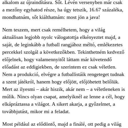
alkalom az újraindításra. Sőt. Lévén versenyben már csak
a mezőny egyhatod része, ha úgy tetszik, 16.67 százaléka,
mondhatnám, sőt kiálthatnám: most jön a java!
Nem teszem, mert csak remélhetem, hogy a világ
aktuálisan legjobb nyolc válogatottja elkényeztet majd, a
saját, de leginkább a futball rangjához méltó, emlékezetes
percekkel szolgál a következőkben. Tekinthetném kedvező
előjelnek, hogy valamennyitől láttam már követendő
előadást az eddigiekben, de szerintem ez csak véletlen.
Nem a produkció, elvégre a futballistáik rengeteget tudnak
a szent játékról, hanem hogy előjött, előjöhetett belőlük.
Mert az ilyesmi – akár hiszik, akár nem – a véletleneken is
múlik. Nincs olyan csapat, amelyiknél az lenne a cél, hogy
elkápráztassa a világot. A sikert akarja, a győzelmet, a
továbbjutást, mikor mi a feladat.
Most például az elődöntő, majd a finálé, ott pedig a világ