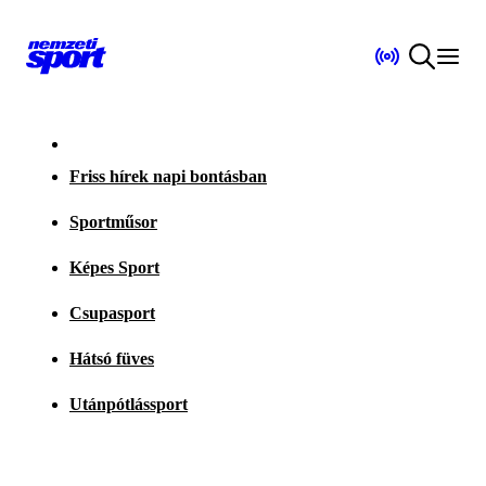
Friss hírek napi bontásban
Sportműsor
Képes Sport
Csupasport
Hátsó füves
Utánpótlássport