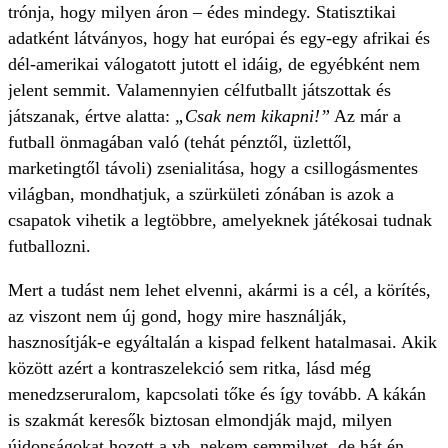
trónja, hogy milyen áron – édes mindegy. Statisztikai
adatként látványos, hogy hat európai és egy-egy afrikai és
dél-amerikai válogatott jutott el idáig, de egyébként nem
jelent semmit. Valamennyien célfutballt játszottak és
játszanak, értve alatta:
„Csak nem kikapni!”
Az már a
futball önmagában való (tehát pénztől, üzlettől,
marketingtől távoli) zsenialitása, hogy a csillogásmentes
világban, mondhatjuk, a szürkületi zónában is azok a
csapatok vihetik a legtöbbre, amelyeknek játékosai tudnak
futballozni.
Mert a tudást nem lehet elvenni, akármi is a cél, a körítés,
az viszont nem új gond, hogy mire használják,
hasznosítják-e egyáltalán a kispad felkent hatalmasai. Akik
között azért a kontraszelekció sem ritka, lásd még
menedzseruralom, kapcsolati tőke és így tovább. A kákán
is szakmát keresők biztosan elmondják majd, milyen
újdonságokat hozott a vb, nekem semmilyet, de hát én