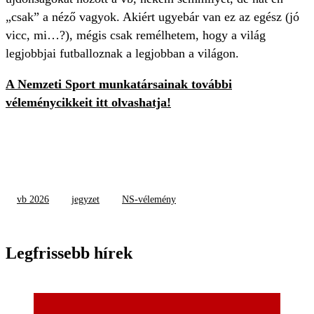
„csak” a néző vagyok. Akiért ugyebár van ez az egész (jó
vicc, mi…?), mégis csak remélhetem, hogy a világ
legjobbjai futballoznak a legjobban a világon.
A Nemzeti Sport munkatársainak további
véleménycikkeit itt olvashatja!
vb 2026
jegyzet
NS-vélemény
Legfrissebb hírek