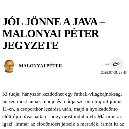
JÓL JÖNNE A JAVA –
MALONYAI PÉTER
JEGYZETE
0
MALONYAI PÉTER
2026.07.08. 23:43
Ki tudja, hányszor kezdődhet egy futball-világbajnokság,
hiszen most annak rendje és módja szerint elrajtolt június
11-én, a csoportkör lezárása után, majd a nyolcaddöntő
előtt újra olvashattam, hogy most indul a vb. Mármint az
igazi. Immár az elődöntőért játszik a maradék, ismét itt az