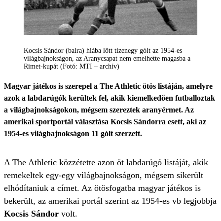
Kocsis Sándor (balra) hiába lőtt tizenegy gólt az 1954-es
világbajnokságon, az Aranycsapat nem emelhette magasba a
Rimet-kupát (Fotó: MTI – archív)
Magyar játékos is szerepel a The Athletic ötös listáján, amelyre
azok a labdarúgók kerültek fel, akik kiemelkedően futballoztak
a világbajnokságokon, mégsem szereztek aranyérmet. Az
amerikai sportportál választása Kocsis Sándorra esett, aki az
1954-es világbajnokságon 11 gólt szerzett.
A
The Athletic
közzétette azon öt labdarúgó listáját, akik
remekeltek egy-egy világbajnokságon, mégsem sikerült
elhódítaniuk a címet. Az ötösfogatba magyar játékos is
bekerült, az amerikai portál szerint az 1954-es vb legjobbja
Kocsis Sándor
volt.