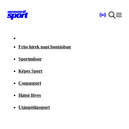
Friss hírek napi bontásban
Sportműsor
Képes Sport
Csupasport
Hátsó füves
Utánpótlássport