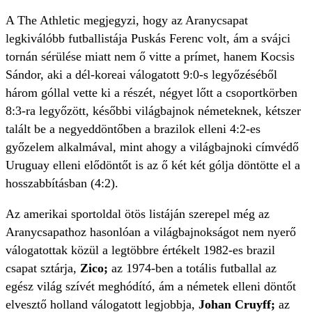
A The Athletic megjegyzi, hogy az Aranycsapat
legkiválóbb futballistája Puskás Ferenc volt, ám a svájci
tornán sérülése miatt nem ő vitte a prímet, hanem Kocsis
Sándor, aki a dél-koreai válogatott 9:0-s legyőzéséből
három góllal vette ki a részét, négyet lőtt a csoportkörben
8:3-ra legyőzött, későbbi világbajnok németeknek, kétszer
talált be a negyeddöntőben a brazilok elleni 4:2-es
győzelem alkalmával, mint ahogy a világbajnoki címvédő
Uruguay elleni elődöntőt is az ő két két gólja döntötte el a
hosszabbításban (4:2).
Az amerikai sportoldal ötös listáján szerepel még az
Aranycsapathoz hasonlóan a világbajnokságot nem nyerő
válogatottak közül a legtöbbre értékelt 1982-es brazil
csapat sztárja,
Zico;
az 1974-ben a totális futballal az
egész világ szívét meghódító, ám a németek elleni döntőt
elvesztő holland válogatott legjobbja,
Johan Cruyff;
az