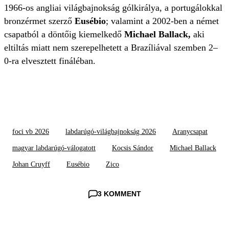
1966-os angliai világbajnokság gólkirálya, a portugálokkal
bronzérmet szerző
Eusébio
; valamint a 2002-ben a német
csapatból a döntőig kiemelkedő
Michael Ballack,
aki
eltiltás miatt nem szerepelhetett a Brazíliával szemben 2–
0-ra elvesztett fináléban.
foci vb 2026
labdarúgó-világbajnokság 2026
Aranycsapat
magyar labdarúgó-válogatott
Kocsis Sándor
Michael Ballack
Johan Cruyff
Eusébio
Zico
3 KOMMENT