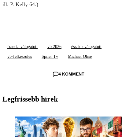
ill. P. Kelly 64.)
francia válogatott
vb 2026
északír válogatott
vb-felkészülés
Spíler Tv
Michael Olise
4 KOMMENT
Legfrissebb hírek