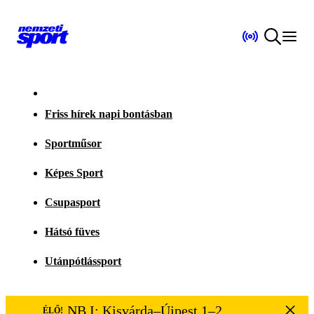
Friss hírek napi bontásban
Sportműsor
Képes Sport
Csupasport
Hátsó füves
Utánpótlássport
NB I: Kisvárda–Újpest 1–2
ÉLŐ!