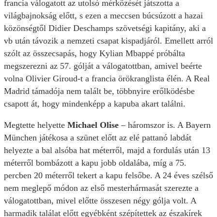
francia válogatott az utolsó mérkőzését játszotta a
világbajnokság előtt, s ezen a meccsen búcsúzott a hazai
közönségtől Didier Deschamps szövetségi kapitány, aki a
vb után távozik a nemzeti csapat kispadjáról. Emellett arról
szólt az összecsapás, hogy Kylian Mbappé próbálta
megszerezni az 57. gólját a válogatottban, amivel beérte
volna Olivier Giroud-t a francia örökranglista élén. A Real
Madrid támadója nem talált be, többnyire erőlködésbe
csapott át, hogy mindenképp a kapuba akart találni.
Megtette helyette
Michael Olise
– háromszor is. A Bayern
München játékosa a szünet előtt az elé pattanó labdát
helyezte a bal alsóba hat méterről, majd a fordulás után 13
méterről bombázott a kapu jobb oldalába, míg a 75.
percben 20 méterről tekert a kapu felsőbe. A 24 éves szélső
nem meglepő módon az első mesterhármasát szerezte a
válogatottban, mivel előtte összesen négy gólja volt. A
harmadik találat előtt egyébként szépítettek az északírek