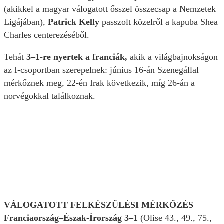
(akikkel a magyar válogatott ősszel összecsap a Nemzetek
Ligájában),
Patrick Kelly
passzolt közelről a kapuba Shea
Charles centerezéséből.
Tehát
3–1-re nyertek a franciák,
akik a világbajnokságon
az I-csoportban szerepelnek: június 16-án Szenegállal
mérkőznek meg, 22-én Irak következik, míg 26-án a
norvégokkal találkoznak.
VÁLOGATOTT FELKÉSZÜLÉSI MÉRKŐZÉS
Franciaország–Észak-Írország 3–1
(Olise 43., 49., 75.,