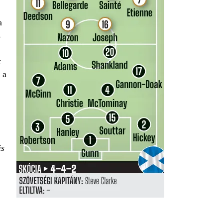
a
s
t
 a
is