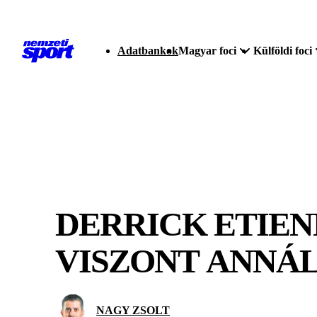
Adatbankok
Magyar foci
Külföldi foci
DERRICK ETIEN
VISZONT ANNÁ
NAGY ZSOLT