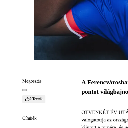
Megosztás
A Ferencvárosban
pontot világbajn
0
Tetszik
ÖTVENKÉT ÉV UTÁN tér
Címkék
válogatottja az ország
kijutott a tornára, és 