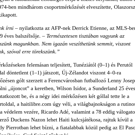
974-ben mindhárom csoportmérkőzését elveszítette, Olaszorsz
kikapott.
nk írni
– nyilatkozta az AFP-nek Derrick Etienne, az MLS-be
9 éves balszélsője. –
Természetesen tisztában vagyunk az
iszünk magunkban. Nem igazán veszíthetünk semmit, viszont
nk, szóval erre törekszünk.”
érkőzéseken felemásan teljesített, Tunéziától (0–1) és Perutól
dal döntetlent (1–1) játszott, Új-Zélandot viszont 4–0-ra
őzésen gólt szerzett a Ferencvárosban futballozó Lenny Jose
alálni „újoncot” a keretben, Wilson Isidor, a Sunderland 25 éve
atkozott be, és a négy idei mérkőzésen két góllal tette le a
rtoldal, a haitilibre.com úgy véli, a világbajnokságon a rutino
 a védelem vezére, Ricardo Adé, valamint a 78 eddig válogato
erző Duckens Nazon lehet Haiti kulcsjátékosa, rajtuk kívül a
dy Pierrotban lehet bízni, a fiatalabbak közül pedig az El Pas