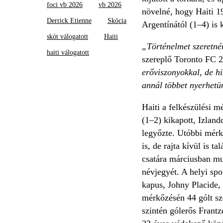
foci vb 2026
vb 2026
növelné, hogy Haiti 1
Derrick Etienne
Skócia
Argentínától (1–4) is 
skót válogatott
Haiti
„Történelmet szeretné
haiti válogatott
szereplő Toronto FC 2
erőviszonyokkal, de h
annál többet nyerhetü
Haiti a felkészülési m
(1–2) kikapott, Izland
legyőzte. Utóbbi mérk
is, de rajta kívül is t
csatára márciusban mut
névjegyét. A helyi spo
kapus, ­Johny Placide,
mérkőzésén 44 gólt sz
szintén gólerős Frantz