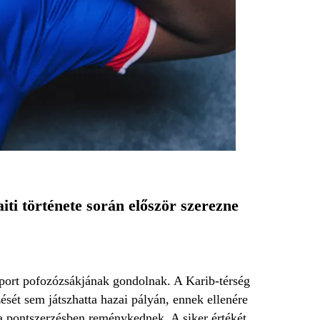
ti története során először szerezne
ort pofozózsákjának gondolnak. A Karib-térség
ését sem játszhatta hazai pályán, ennek ellenére
kon a pontszerzésben reménykednek. A siker értékét