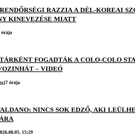
: RENDŐRSÉGI RAZZIA A DÉL-KOREAI S
NY KINEVEZÉSE MIATT
 órája
TÁRKÉNT FOGADTÁK A COLO-COLO ST
VOZINHÁT – VIDEÓ
oci
7 órája
ALDANO: NINCS SOK EDZŐ, AKI LEÜLH
JÁRA
026.08.05. 15:29