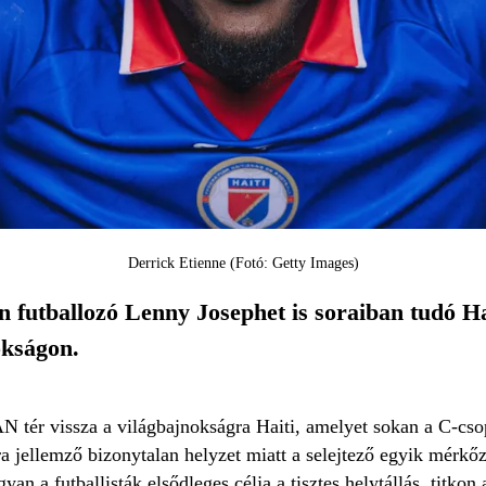
Derrick Etienne (Fotó: Getty Images)
 futballozó Lenny Josephet is soraiban tudó Hai
okságon.
 vissza a világbajnokságra Haiti, amelyet sokan a C-csop
ra jellemző bizonytalan helyzet miatt a selejtező egyik mérkőz
ugyan a futballisták elsődleges célja a tisztes helytállás, tit