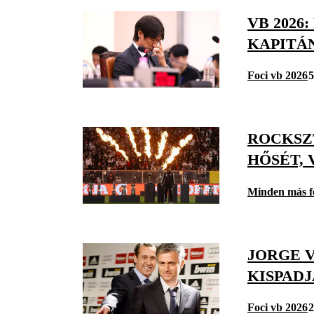
VB 2026
KAPITÁ
Foci vb 2026
5
ROCKSZ
HŐSÉT, 
Minden más f
JORGE V
KISPAD
Foci vb 2026
2