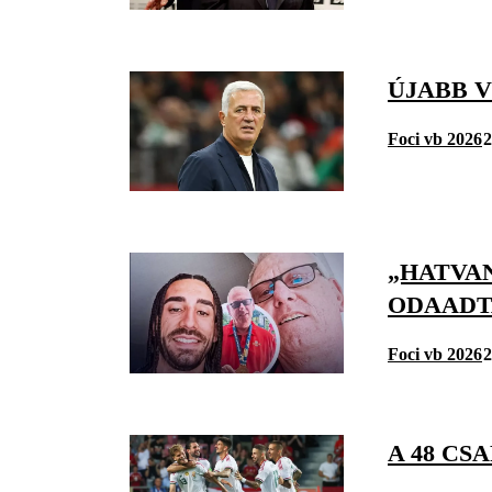
ÚJABB 
Foci vb 2026
2
„HATVAN
ODAADT
Foci vb 2026
2
A 48 CS