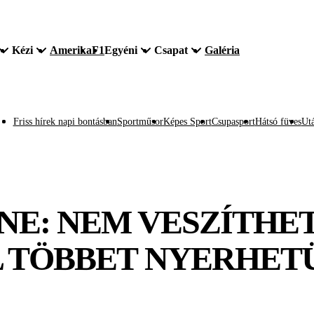
Kézi
Amerika
F1
Egyéni
Csapat
Galéria
Friss hírek napi bontásban
Sportműsor
Képes Sport
Csupasport
Hátsó füves
Utá
NE: NEM VESZÍTHE
L TÖBBET NYERHET