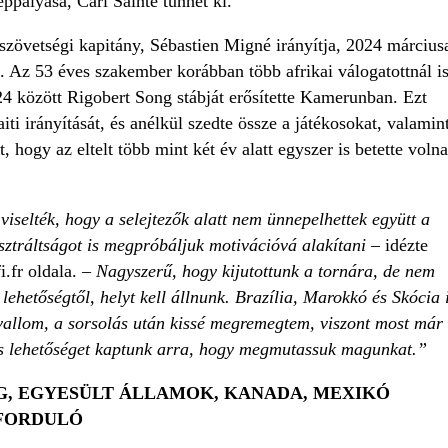
ppályása, Carl Sainté tűnhet ki.
 szövetségi kapitány, Sébastien Migné irányítja, 2024 március
get. Az 53 éves szakember korábban több afrikai válogatottnál i
24 között Rigobert Song stábját erősítette Kamerunban. Ezt
iti irányítását, és anélkül szedte össze a játékosokat, valamin
át, hogy az eltelt több mint két év alatt egyszer is betette volna
iselték, hogy a selejtezők alatt nem ünnepelhettek együtt a
usztráltságot is megpróbáljuk motivációvá alakítani
– idézte
i.fr oldala. –
Nagyszerű, hogy kijutottunk a tornára, de nem
ehetőségtől, helyt kell állnunk. Brazília, Marokkó és Skócia 
vallom, a sorsolás után kissé megremegtem, viszont most már
us lehetőséget kaptunk arra, hogy megmutassuk magunkat.”
, EGYESÜLT ÁLLAMOK, KANADA, MEXIKÓ
 FORDULÓ