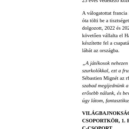
23 éves védekező közé
A válogatottat francia
óta tölti be a tisztsé
dolgozott, 2022 és 20
követően vállalta el Ha
készítette fel a csapat
lábát az országba.
„A játékosok nehezen v
szurkolókkal, ezt a fr
Sébastien Mignét az rf
szabad megijednünk a l
erősebb nálunk, és be
úgy látom, fantasztik
VILÁGBAJNOKSÁG
CSOPORTKÖR, 1.
C-CSOPORT