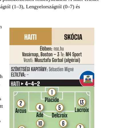
ágtól (1–3), Lengyelországtól (0–7) és
n
ph
s
s
tt
o