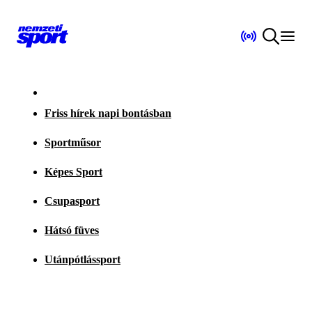
Friss hírek napi bontásban
Sportműsor
Képes Sport
Csupasport
Hátsó füves
Utánpótlássport