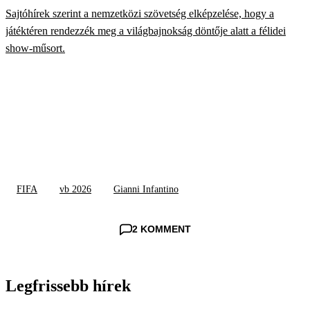
Sajtóhírek szerint a nemzetközi szövetség elképzelése, hogy a
játéktéren rendezzék meg a világbajnokság döntője alatt a félidei
show-műsort.
FIFA
vb 2026
Gianni Infantino
2 KOMMENT
Legfrissebb hírek