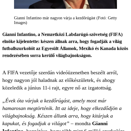
Gianni Infantino már nagyon várja a kezdőrúgást (Fotó: Getty
Images)
Gianni Infantino, a Nemzetközi Labdarúgó-szövetség (FIFA)
elnöke kijelentette: készen állnak arra, hogy fogadják a világ
futballszurkolóit az Egyesült Államok, Mexikó és Kanada közös
rendezésében sorra kerülő világbajnokságon.
A FIFA vezetője szerdán videóüzenetben beszélt arról,
hogy nagyon jól haladnak az előkészületek, és ahogy
közeledik a június 11-i rajt, egyre nő az izgatottság.
„Évek óta várjuk a kezdőrúgást, amely most már
hamarosan megtörténik. Itt az ideje, hogy elkezdődjön a
világbajnokság. Készen állunk arra, hogy kitárjuk a
kapukat, és fogadjuk a világot”
– mondta
Gianni