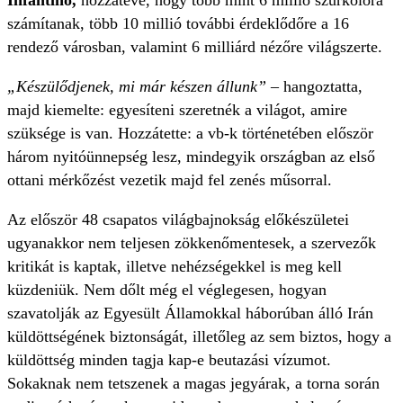
Infantino,
hozzátéve, hogy több mint 6 millió szurkolóra
számítanak, több 10 millió további érdeklődőre a 16
rendező városban, valamint 6 milliárd nézőre világszerte.
„Készülődjenek, mi már készen állunk”
– hangoztatta,
majd kiemelte: egyesíteni szeretnék a világot, amire
szüksége is van. Hozzátette: a vb-k történetében először
három nyitóünnepség lesz, mindegyik országban az első
ottani mérkőzést vezetik majd fel zenés műsorral.
Az először 48 csapatos világbajnokság előkészületei
ugyanakkor nem teljesen zökkenőmentesek, a szervezők
kritikát is kaptak, illetve nehézségekkel is meg kell
küzdeniük. Nem dőlt még el véglegesen, hogyan
szavatolják az Egyesült Államokkal háborúban álló Irán
küldöttségének biztonságát, illetőleg az sem biztos, hogy a
küldöttség minden tagja kap-e beutazási vízumot.
Sokaknak nem tetszenek a magas jegyárak, a torna során