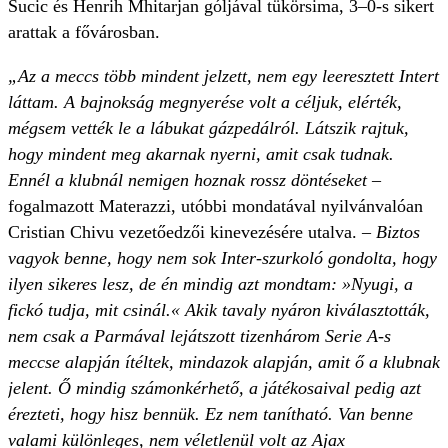
Sucic és Henrih Mhitarjan góljával tükörsima, 3–0-s sikert
arattak a fővárosban.
„Az a meccs több mindent jelzett, nem egy leeresztett Intert
láttam. A bajnokság megnyerése volt a céljuk, elérték,
mégsem vették le a lábukat gázpedálról. Látszik rajtuk,
hogy mindent meg akarnak nyerni, amit csak tudnak.
Ennél a klubnál nemigen hoznak rossz döntéseket –
fogalmazott Materazzi, utóbbi mondatával nyilvánvalóan
Cristian Chivu vezetőedzői kinevezésére utalva.
– Biztos
vagyok benne, hogy nem sok Inter-szurkoló gondolta, hogy
ilyen sikeres lesz, de én mindig azt mondtam: »Nyugi, a
fickó tudja, mit csinál.« Akik tavaly nyáron kiválasztották,
nem csak a Parmával lejátszott tizenhárom Serie A-s
meccse alapján ítéltek, mindazok alapján, amit ő a klubnak
jelent. Ő mindig számonkérhető, a játékosaival pedig azt
érezteti, hogy hisz bennük. Ez nem tanítható. Van benne
valami különleges, nem véletlenül volt az Ajax