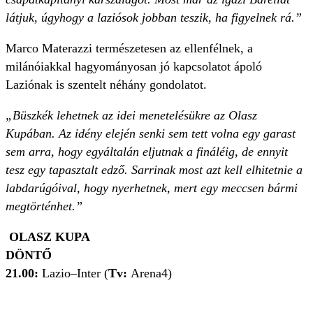
látjuk, úgyhogy a laziósok jobban teszik, ha figyelnek rá.”
Marco Materazzi természetesen az ellenfélnek, a
milánóiakkal hagyományosan jó kapcsolatot ápoló
Laziónak is szentelt néhány gondolatot.
„Büszkék lehetnek az idei menetelésükre az Olasz
Kupában. Az idény elején senki sem tett volna egy garast
sem arra, hogy egyáltalán eljutnak a fináléig, de ennyit
tesz egy tapasztalt edző. Sarrinak most azt kell elhitetnie a
labdarúgóival, hogy nyerhetnek, mert egy meccsen bármi
megtörténhet.”
OLASZ KUPA
DÖNTŐ
21.00:
Lazio–Inter (
Tv:
Arena4)