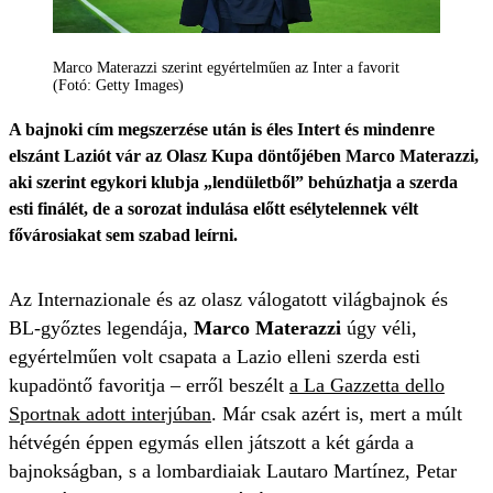
Marco Materazzi szerint egyértelműen az Inter a favorit
(Fotó: Getty Images)
A bajnoki cím megszerzése után is éles Intert és mindenre
elszánt Laziót vár az Olasz Kupa döntőjében Marco Materazzi,
aki szerint egykori klubja „lendületből” behúzhatja a szerda
esti finálét, de a sorozat indulása előtt esélytelennek vélt
fővárosiakat sem szabad leírni.
Az Internazionale és az olasz válogatott világbajnok és
BL-győztes legendája,
Marco Materazzi
úgy véli,
egyértelműen volt csapata a Lazio elleni szerda esti
kupadöntő favoritja – erről beszélt
a La Gazzetta dello
Sportnak adott interjúban
. Már csak azért is, mert a múlt
hétvégén éppen egymás ellen játszott a két gárda a
bajnokságban, s a lombardiaiak Lautaro Martínez, Petar