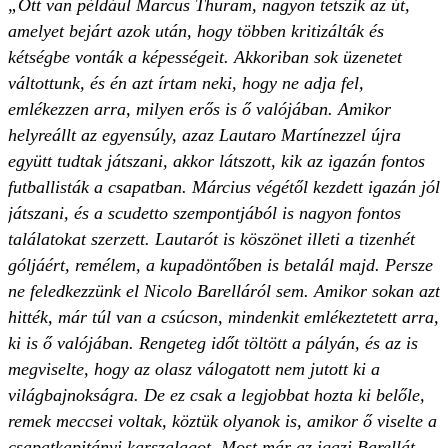
„Ott van például Marcus Thuram, nagyon tetszik az út,
amelyet bejárt azok után, hogy többen kritizálták és
kétségbe vonták a képességeit. Akkoriban sok üzenetet
váltottunk, és én azt írtam neki, hogy ne adja fel,
emlékezzen arra, milyen erős is ő valójában. Amikor
helyreállt az egyensúly, azaz Lautaro Martínezzel újra
együtt tudtak játszani, akkor látszott, kik az igazán fontos
futballisták a csapatban. Március végétől kezdett igazán jól
játszani, és a scudetto szempontjából is nagyon fontos
találatokat szerzett. Lautarót is köszönet illeti a tizenhét
góljáért, remélem, a kupadöntőben is betalál majd. Persze
ne feledkezzünk el Nicolo Barelláról sem. Amikor sokan azt
hitték, már túl van a csúcson, mindenkit emlékeztetett arra,
ki is ő valójában. Rengeteg időt töltött a pályán, és az is
megviselte, hogy az olasz válogatott nem jutott ki a
világbajnokságra. De ez csak a legjobbat hozta ki belőle,
remek meccsei voltak, köztük olyanok is, amikor ő viselte a
csapatkapitányi karszalagot. Most már az igazi Barellát