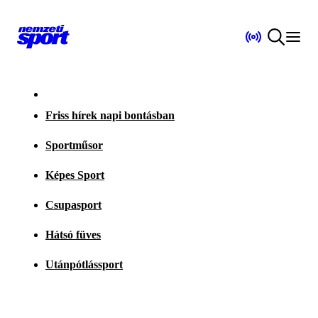
Friss hírek napi bontásban
Sportműsor
Képes Sport
Csupasport
Hátsó füves
Utánpótlássport