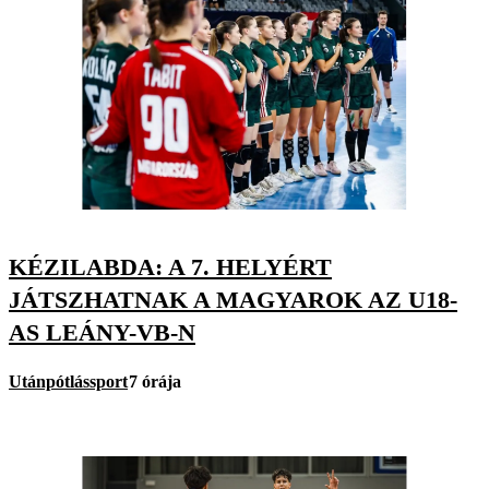
KÉZILABDA: A 7. HELYÉRT
JÁTSZHATNAK A MAGYAROK AZ U18-
AS LEÁNY-VB-N
Utánpótlássport
7 órája