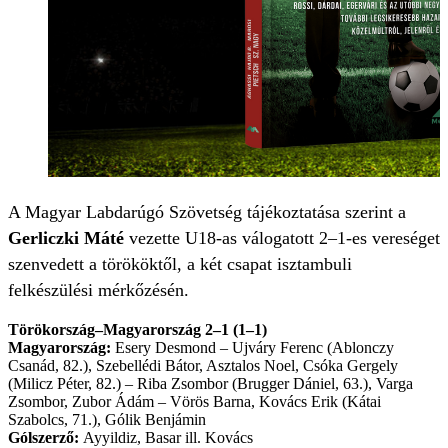
A Magyar Labdarúgó Szövetség tájékoztatása szerint a
Gerliczki Máté
vezette U18-as válogatott 2–1-es vereséget
szenvedett a törököktől, a két csapat isztambuli
felkészülési mérkőzésén.
Törökország–Magyarország 2–1 (1–1)
Magyarország:
Esery Desmond – Ujváry Ferenc (Ablonczy
Csanád, 82.), Szebellédi Bátor, Asztalos Noel, Csóka Gergely
(Milicz Péter, 82.) – Riba Zsombor (Brugger Dániel, 63.), Varga
Zsombor, Zubor Ádám – Vörös Barna, Kovács Erik (Kátai
Szabolcs, 71.), Gólik Benjámin
Gólszerző:
Ayyildiz, Basar ill. Kovács