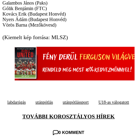
Galambos János (Paks)
Gólik Benjámin (FTC)
Kovács Erik (Budapest Honvéd)
Nyers Ádám (Budapest Honvéd)
Vörös Barna (Mezőkövesd)
(Kiemelt kép forrása: MLSZ)
labdarúgás
utánpótlás
utánpótlássport
U18-as válogatott
TOVÁBBI KOROSZTÁLYOS HÍREK
0 KOMMENT