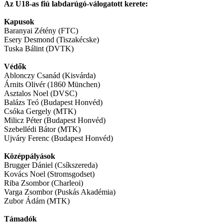
Az U18-as fiú labdarúgó-válogatott kerete:
Kapusok
Baranyai Zétény (FTC)
Esery Desmond (Tiszakécske)
Tuska Bálint (DVTK)
Védők
Ablonczy Csanád (Kisvárda)
Árnits Olivér (1860 München)
Asztalos Noel (DVSC)
Balázs Teó (Budapest Honvéd)
Csóka Gergely (MTK)
Milicz Péter (Budapest Honvéd)
Szebellédi Bátor (MTK)
Ujváry Ferenc (Budapest Honvéd)
Középpályások
Brugger Dániel (Csíkszereda)
Kovács Noel (Stromsgodset)
Riba Zsombor (Charleoi)
Varga Zsombor (Puskás Akadémia)
Zubor Ádám (MTK)
Támadók