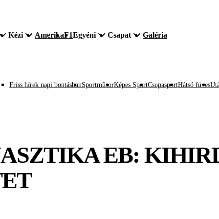
Kézi
Amerika
F1
Egyéni
Csapat
Galéria
Friss hírek napi bontásban
Sportműsor
Képes Sport
Csupasport
Hátsó füves
Utá
ASZTIKA EB: KIHIR
TET