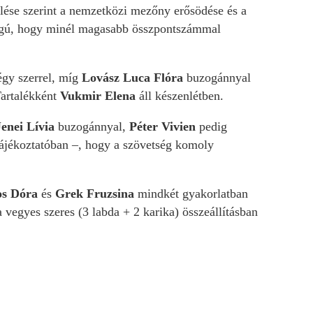
elése szerint a nemzetközi mezőny erősödése és a
sságú, hogy minél magasabb összpontszámmal
égy szerrel, míg
Lovász Luca Flóra
buzogánnyal
Tartalékként
Vukmir Elena
áll készenlétben.
Jenei Lívia
buzogánnyal,
Péter Vivien
pedig
 tájékoztatóban –, hogy a szövetség komoly
s Dóra
és
Grek Fruzsina
mindkét gyakorlatban
a vegyes szeres (3 labda + 2 karika) összeállításban