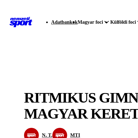
Adatbankok
Magyar foci
Külföldi foci
RITMIKUS GIMN
MAGYAR KERE
N. T.
MTI