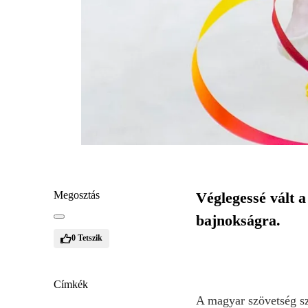
Megosztás
Véglegessé vált 
bajnokságra.
0
Tetszik
Címkék
A magyar szövetség sz