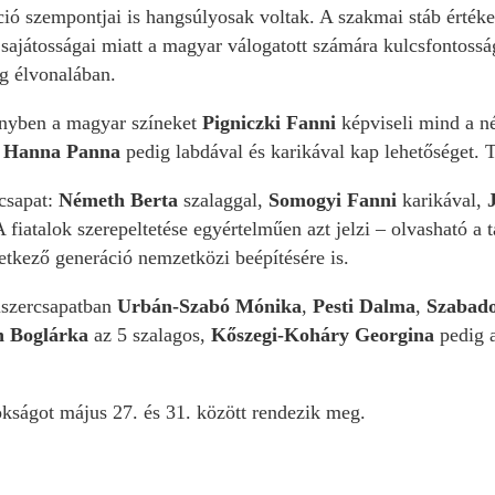
ció szempontjai is hangsúlyosak voltak. A szakmai stáb érték
r sajátosságai miatt a magyar válogatott számára kulcsfonto
ág élvonalában.
őnyben a magyar színeket
Pigniczki Fanni
képviseli mind a n
 Hanna Panna
pedig labdával és karikával kap lehetőséget. 
 csapat:
Németh Berta
szalaggal,
Somogyi Fanni
karikával,
A fiatalok szerepeltetése egyértelműen azt jelzi – olvasható a
etkező generáció nemzetközi beépítésére is.
iszercsapatban
Urbán-Szabó Mónika
,
Pesti Dalma
,
Szabado
h Boglárka
az 5 szalagos,
Kőszegi-Koháry Georgina
pedig 
kságot május 27. és 31. között rendezik meg.