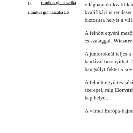
rg
ritmikus gimnasztika
világbajnoki kvalifiká
kvalifikációs rendsze
ritmikus gimnasztika Eb
biztosítsa helyét a vil
A felnőtt egyéni mez
és szalaggal,
Wiesner
A junioroknál teljes a
labdával bizonyíthat. 
hangsúlyt fektet a köv
A felnőtt együttes kéz
szerepel, míg
Horvát
kap helyet.
A várnai Európa-bajno