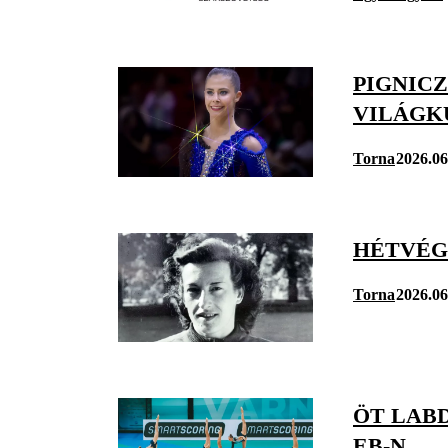
PIGNICZ
VILÁGK
Torna
2026.06
HÉTVÉG
Torna
2026.06
ÖT LAB
EB-N