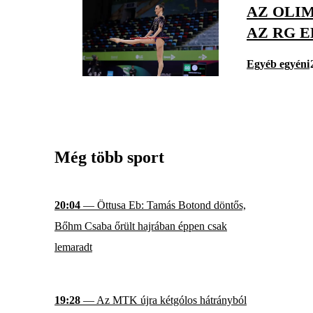
AZ OLI
AZ RG E
Egyéb egyéni
Még több sport
20:04
— Öttusa Eb: Tamás Botond döntős,
Bőhm Csaba őrült hajrában éppen csak
lemaradt
19:28
— Az MTK újra kétgólos hátrányból