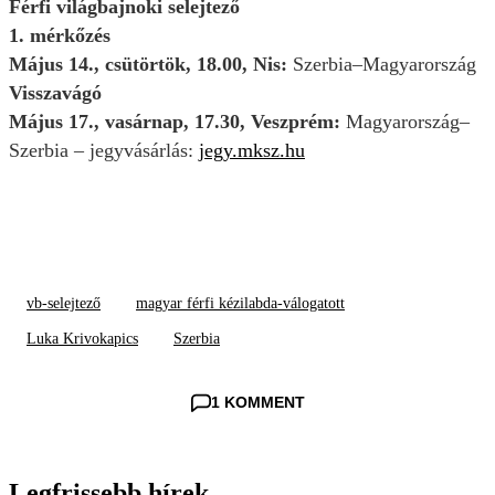
Férfi világbajnoki selejtező
1. mérkőzés
Május 14., csütörtök, 18.00, Nis:
Szerbia–Magyarország
Visszavágó
Május 17., vasárnap, 17.30, Veszprém:
Magyarország–
Szerbia – jegyvásárlás:
jegy.mksz.hu
vb-selejtező
magyar férfi kézilabda-válogatott
Luka Krivokapics
Szerbia
1 KOMMENT
Legfrissebb hírek