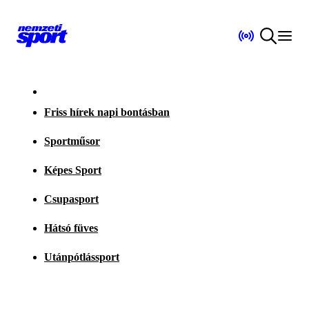
Friss hírek napi bontásban
Sportműsor
Képes Sport
Csupasport
Hátsó füves
Utánpótlássport