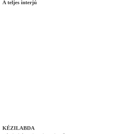
A teljes interjú
KÉZILABDA