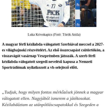
Luka Krivokapics (Fotó: Török Attila)
A magyar férfi kézilabda-válogatott Szerbiával meccsel a 2027-
es világbajnoki részvételért. Az első összecsapást csütörtökön, a
visszavágót vasárnap Veszprémben játsszák. A szerb férfi
kézilabda-válogatott szegedi nevelésű kapusa a Nemzeti
Sportrádiónak nyilatkozott a vb-selejtező előtt.
„Tudjuk, hogy milyen fontos mérkőzések jönnek a magyar
válogatott ellen. Nagyjából ismerem a játékosokat.
Kézilabdáztam az utánpótláscsapatokkal és Szegeden a