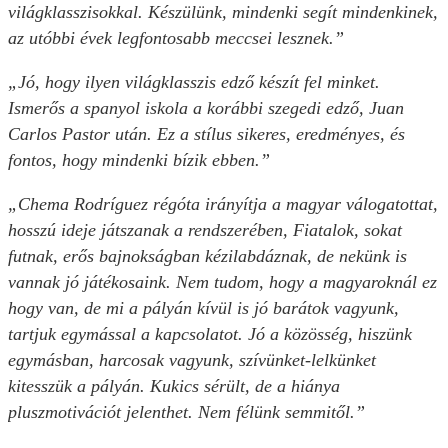
világklasszisokkal. Készülünk, mindenki segít mindenkinek,
az utóbbi évek legfontosabb meccsei lesznek.”
„Jó, hogy ilyen világklasszis edző készít fel minket.
Ismerős a spanyol iskola a korábbi szegedi edző, Juan
Carlos Pastor után. Ez a stílus sikeres, eredményes, és
fontos, hogy mindenki bízik ebben.”
„Chema Rodríguez régóta irányítja a magyar válogatottat,
hosszú ideje játszanak a rendszerében, Fiatalok, sokat
futnak, erős bajnokságban kézilabdáznak, de nekünk is
vannak jó játékosaink. Nem tudom, hogy a magyaroknál ez
hogy van, de mi a pályán kívül is jó barátok vagyunk,
tartjuk egymással a kapcsolatot. Jó a közösség, hiszünk
egymásban, harcosak vagyunk, szívünket-lelkünket
kitesszük a pályán. Kukics sérült, de a hiánya
pluszmotivációt jelenthet. Nem félünk semmitől.”