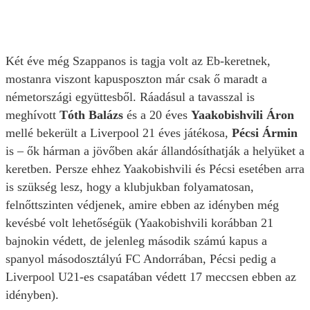
Két éve még Szappanos is tagja volt az Eb-keretnek,
mostanra viszont kapusposzton már csak ő maradt a
németországi együttesből. Ráadásul a tavasszal is
meghívott
Tóth Balázs
és a 20 éves
Yaakobishvili Áron
mellé bekerült a Liverpool 21 éves játékosa,
Pécsi Ármin
is – ők hárman a jövőben akár állandósíthatják a helyüket a
keretben. Persze ehhez Yaakobishvili és Pécsi esetében arra
is szükség lesz, hogy a klubjukban folyamatosan,
felnőttszinten védjenek, amire ebben az idényben még
kevésbé volt lehetőségük (Yaakobishvili korábban 21
bajnokin védett, de jelenleg második számú kapus a
spanyol másodosztályú FC Andorrában, Pécsi pedig a
Liverpool U21-es csapatában védett 17 meccsen ebben az
idényben).