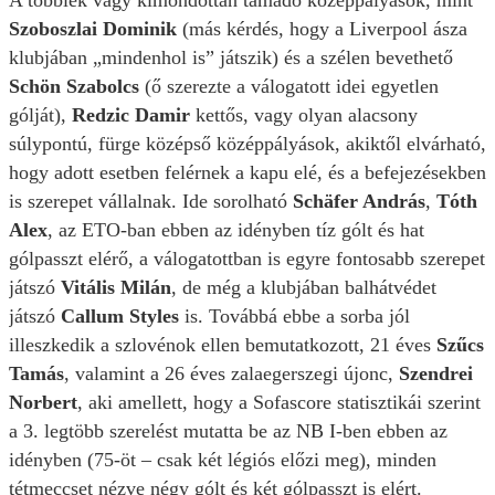
Szoboszlai Dominik
(más kérdés, hogy a Liverpool ásza
klubjában „mindenhol is” játszik) és a szélen bevethető
Schön Szabolcs
(ő szerezte a válogatott idei egyetlen
gólját),
Redzic Damir
kettős, vagy olyan alacsony
súlypontú, fürge középső középpályások, akiktől elvárható,
hogy adott esetben felérnek a kapu elé, és a befejezésekben
is szerepet vállalnak. Ide sorolható
Schäfer András
,
Tóth
Alex
, az ETO-ban ebben az idényben tíz gólt és hat
gólpasszt elérő, a válogatottban is egyre fontosabb szerepet
játszó
Vitális Milán
, de még a klubjában balhátvédet
játszó
Callum Styles
is. Továbbá ebbe a sorba jól
illeszkedik a szlovénok ellen bemutatkozott, 21 éves
Szűcs
Tamás
, valamint a 26 éves zalaegerszegi újonc,
Szendrei
Norbert
, aki amellett, hogy a Sofascore statisztikái szerint
a 3. legtöbb szerelést mutatta be az NB I-ben ebben az
idényben (75-öt – csak két légiós előzi meg), minden
tétmeccset nézve négy gólt és két gólpasszt is elért.