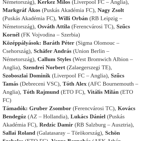
Németország),
Kerkez Milos
(Liverpool FC – Anglia),
Markgráf Ákos
(Puskás Akadémia FC),
Nagy Zsolt
(Puskás Akadémia FC),
Willi Orbán
(RB Leipzig –
Németország),
Osváth Attila
(Ferencvárosi TC),
Szűcs
Kornél
(FK Vojvodina – Szerbia)
Középpályások: Baráth Péter
(Sigma Olomouc –
Csehország),
Schäfer András
(Union Berlin –
Németország),
Callum Styles
(West Bromwich Albion –
Anglia),
Szendrei Norbert
(Zalaegerszegi TE),
Szoboszlai Dominik
(Liverpool FC – Anglia),
Szűcs
Tamás
(Debreceni VSC),
Tóth Alex
(AFC Bournemouth –
Anglia),
Tóth Rajmund
(ETO FC),
Vitális Milán
(ETO
FC)
Támadók: Gruber Zsombor
(Ferencvárosi TC),
Kovács
Bendegúz
(AZ – Hollandia),
Lukács Dániel
(Puskás
Akadémia FC),
Redzic Damir
(RB Salzburg – Ausztria),
Sallai Roland
(Galatasaray – Törökország),
Schön
Szabolcs
(ETO FC),
Varga Barnabás
(AEK Athén –