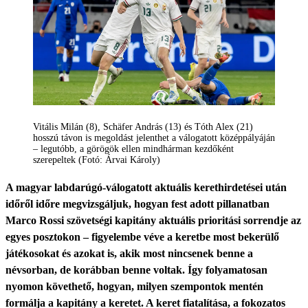
Vitális Milán (8), Schäfer András (13) és Tóth Alex (21)
hosszú távon is megoldást jelenthet a válogatott középpályáján
– legutóbb, a görögök ellen mindhárman kezdőként
szerepeltek (Fotó: Árvai Károly)
A magyar labdarúgó-válogatott aktuális kerethirdetései után
időről időre megvizsgáljuk, hogyan fest adott pillanatban
Marco Rossi szövetségi kapitány aktuális prioritási sorrendje az
egyes posztokon – figyelembe véve a keretbe most bekerülő
játékosokat és azokat is, akik most nincsenek benne a
névsorban, de korábban benne voltak. Így folyamatosan
nyomon követhető, hogyan, milyen szempontok mentén
formálja a kapitány a keretet. A keret fiatalítása, a fokozatos