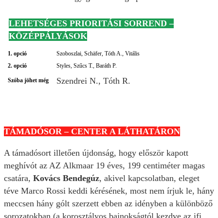
LEHETSÉGES PRIORITÁSI SORREND –
KÖZÉPPÁLYÁSOK
1. opció
Szoboszlai, Schäfer, Tóth A., Vitális
2. opció
Styles, Szűcs T., Baráth P.
Szendrei N., Tóth R.
Szóba jöhet még
TÁMADÓSOR – CENTER A LÁTHATÁRON
A támadósort illetően újdonság, hogy először kapott
meghívót az AZ Alkmaar 19 éves, 199 centiméter magas
csatára,
Kovács Bendegúz
, akivel kapcsolatban, eleget
téve Marco Rossi keddi kérésének, most nem írjuk le, hány
meccsen hány gólt szerzett ebben az idényben a különböző
sorozatokban (a korosztályos bajnokságtól kezdve az ifi