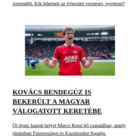
sorrendjét. Kik lehetnek az évkezdet vesztesei, nyertesei?
KOVÁCS BENDEGÚZ IS
BEKERÜLT A MAGYAR
VÁLOGATOTT KERETÉBE
Öt újonc kapott helyet Marco Rossi bő csapatában, amely
júniusban Finnországot és Kazahsztánt fogadja.