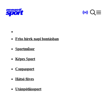
Friss hírek napi bontásban
Sportműsor
Képes Sport
Csupasport
Hátsó füves
Utánpótlássport