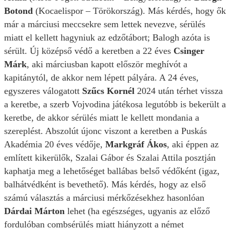
Botond
(Kocaelispor – Törökország). Más kérdés, hogy ők
már a márciusi meccsekre sem lettek nevezve, sérülés
miatt el kellett hagyniuk az edzőtábort; Balogh azóta is
sérült. Új középső védő a keretben a 22 éves
Csinger
Márk
, aki márciusban kapott először meghívót a
kapitánytól, de akkor nem lépett pályára. A 24 éves,
egyszeres válogatott
Szűcs Kornél
2024 után térhet vissza
a keretbe, a szerb Vojvodina játékosa legutóbb is bekerült a
keretbe, de akkor sérülés miatt le kellett mondania a
szereplést. Abszolút újonc viszont a keretben a Puskás
Akadémia 20 éves védője,
Markgráf Ákos
, aki éppen az
említett kikerülők, Szalai Gábor és Szalai Attila posztján
kaphatja meg a lehetőséget ballábas belső védőként (igaz,
balhátvédként is bevethető). Más kérdés, hogy az első
számú választás a márciusi mérkőzésekhez hasonlóan
Dárdai Márton
lehet (ha egészséges, ugyanis az előző
fordulóban combsérülés miatt hiányzott a német