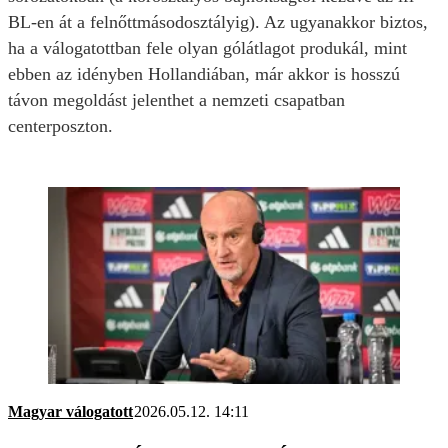
BL-en át a felnőttmásodosztályig). Az ugyanakkor biztos,
ha a válogatottban fele olyan gólátlagot produkál, mint
ebben az idényben Hollandiában, már akkor is hosszú
távon megoldást jelenthet a nemzeti csapatban
centerposzton.
Magyar válogatott
2026.05.12. 14:11