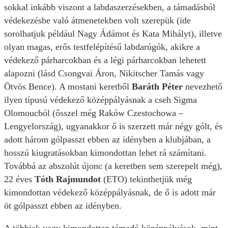
sokkal inkább viszont a labdaszerzésekben, a támadásból
védekezésbe való átmenetekben volt szerepük (ide
sorolhatjuk például Nagy Ádámot és Kata Mihályt), illetve
olyan magas, erős testfelépítésű labdarúgók, akikre a
védekező párharcokban és a légi párharcokban lehetett
alapozni (lásd Csongvai Áron, Nikitscher Tamás vagy
Ötvös Bence). A mostani keretből
Baráth Péter
nevezhető
ilyen típusú védekező középpályásnak a cseh Sigma
Olomoucból (ősszel még Raków Czestochowa –
Lengyelország), ugyanakkor ő is szerzett már négy gólt, és
adott három gólpasszt ebben az idényben a klubjában, a
hosszú kiugratásokban kimondottan lehet rá számítani.
Továbbá az abszolút újonc (a keretben sem szerepelt még),
22 éves
Tóth Rajmundot
(ETO)
tekinthetjük még
kimondottan védekező középpályásnak, de ő is adott már
öt gólpasszt ebben az idényben.
A többiek vagy kimondottan támadó középpályások, mint