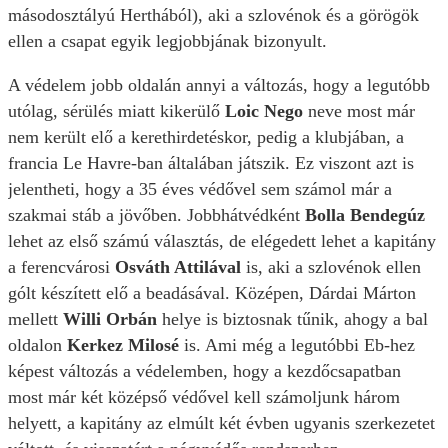
másodosztályú Herthából), aki a szlovénok és a görögök
ellen a csapat egyik legjobbjának bizonyult.
A védelem jobb oldalán annyi a változás, hogy a legutóbb
utólag, sérülés miatt kikerülő
Loic Nego
neve most már
nem került elő a kerethirdetéskor, pedig a klubjában, a
francia Le Havre-ban általában játszik. Ez viszont azt is
jelentheti, hogy a 35 éves védővel sem számol már a
szakmai stáb a jövőben. Jobbhátvédként
Bolla Bendegúz
lehet az első számú választás, de elégedett lehet a kapitány
a ferencvárosi
Osváth Attilával
is, aki a szlovénok ellen
gólt készített elő a beadásával. Középen, Dárdai Márton
mellett
Willi Orbán
helye is biztosnak tűnik, ahogy a bal
oldalon
Kerkez Milosé
is. Ami még a legutóbbi Eb-hez
képest változás a védelemben, hogy a kezdőcsapatban
most már két középső védővel kell számoljunk három
helyett, a kapitány az elmúlt két évben ugyanis szerkezetet