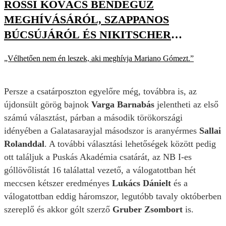
ROSSI KOVÁCS BENDEGÚZ
MEGHÍVÁSÁRÓL, SZAPPANOS
BÚCSÚJÁRÓL ÉS NIKITSCHER
MELLŐZÉSÉRŐL IS BESZÉLT
„Vélhetően nem én leszek, aki meghívja Mariano Gómezt.”
TELKIBEN
Persze a csatárposzton egyelőre még, továbbra is, az
újdonsült görög bajnok
Varga Barnabás
jelentheti az első
számú választást, párban a második törökországi
idényében a Galatasarayjal másodszor is aranyérmes
Sallai
Rolanddal
. A további választási lehetőségek között pedig
ott találjuk a Puskás Akadémia csatárát, az NB I-es
góllövőlistát 16 találattal vezető, a válogatottban hét
meccsen kétszer eredményes
Lukács Dánielt
és a
válogatottban eddig háromszor, legutóbb tavaly októberben
szereplő és akkor gólt szerző
Gruber Zsombort
is.