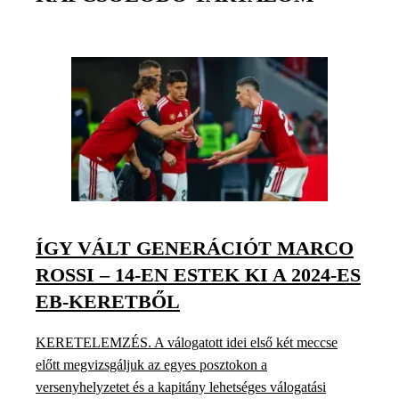
ÍGY VÁLT GENERÁCIÓT MARCO
ROSSI – 14-EN ESTEK KI A 2024-ES
EB-KERETBŐL
KERETELEMZÉS. A válogatott idei első két meccse
előtt megvizsgáljuk az egyes posztokon a
versenyhelyzetet és a kapitány lehetséges válogatási