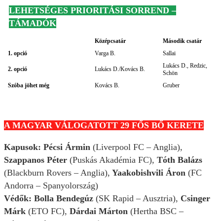
LEHETSÉGES PRIORITÁSI SORREND –
TÁMADÓK
Középcsatár
Második csatár
1. opció
Varga B.
Sallai
Lukács D., Redzic,
2. opció
Lukács D./Kovács B.
Schön
Szóba jöhet még
Kovács B.
Gruber
A MAGYAR VÁLOGATOTT 29 FŐS BŐ KERETE
Kapusok: Pécsi Ármin
(Liverpool FC – Anglia),
Szappanos Péter
(Puskás Akadémia FC),
Tóth Balázs
(Blackburn Rovers – Anglia),
Yaakobishvili Áron
(FC
Andorra – Spanyolország)
Védők: Bolla Bendegúz
(SK Rapid – Ausztria),
Csinger
Márk
(ETO FC),
Dárdai Márton
(Hertha BSC –