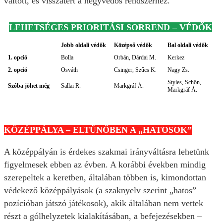
váltott, és visszatért a négyvédős rendszerhez.
LEHETSÉGES PRIORITÁSI SORREND – VÉDŐK
Jobb oldali védők
Középső védők
Bal oldali védők
1. opció
Bolla
Orbán, Dárdai M.
Kerkez
2. opció
Osváth
Csinger, Szűcs K.
Nagy Zs.
Styles, Schön,
Szóba jöhet még
Sallai R.
Markgráf Á.
Markgráf Á.
KÖZÉPPÁLYA – ELTŰNŐBEN A „HATOSOK”
A középpályán is érdekes szakmai irányváltásra lehetünk
figyelmesek ebben az évben. A korábbi években mindig
szerepeltek a keretben, általában többen is, kimondottan
védekező középpályások (a szaknyelv szerint „hatos”
pozícióban játszó játékosok), akik általában nem vettek
részt a gólhelyzetek kialakításában, a befejezésekben –