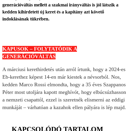
generációváltás mellett a szakmai irányváltás is jól látszik a
kedden kihirdetett új keret és a kapitány azt követő
indoklásának tükrében.
KAPUSOK – FOLYTATÓDIK A
GENERÁCIÓVÁLTÁS
A márciusi kerethirdetés után arról írtunk, hogy a 2024-es
Eb-kerethez képest 14-en már kiestek a névsorból. Nos,
kedden Marco Rossi elmondta, hogy a 35 éves Szappanos
Péter most utoljára kapott meghívót, hogy elbúcsúzhasson
a nemzeti csapattól, ezzel is szeretnék elismerni az eddigi
munkáját – várhatóan a kazahok ellen pályára is lép majd.
KAPCSOLÓDÓ TARTALOM