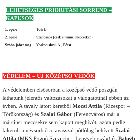
LEHETSÉGES PRIORITÁSI SORREND –
KAPUSOK
1. opció
Tóth B.
2. opció
Szappanos (csak a júniusi meccseken)
Szóba jöhet még
Yaakobishvili Á., Pécsi
VÉDELEM – ÚJ KÖZÉPSŐ VÉDŐK
A védelemben elsősorban a középső védő posztján
láthatunk jelentős változásokat a válogatottnál ebben az
évben. A tavaly látott keretből
Mocsi Attila
(Rizespor –
Törökország) és
Szalai Gábor
(Ferencváros) már a
márciusi meccsekre sem kapott meghívót, azóta pedig
kikerült a névsorból a tavasszal pótlólag behívott
Szalai
Attila
(MKS Pogoń Szczecin – Lengyelország) és
Balogh