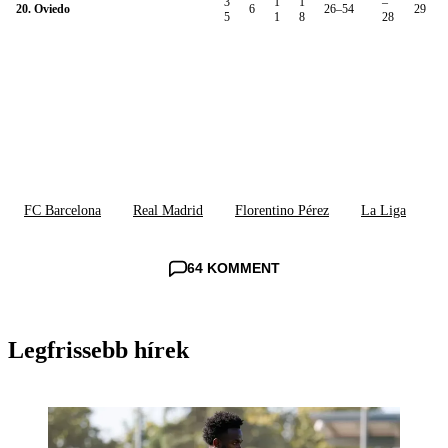
3
1
1
–
20. Oviedo
6
26–54
29
5
1
8
28
FC Barcelona
Real Madrid
Florentino Pérez
La Liga
64 KOMMENT
Legfrissebb hírek