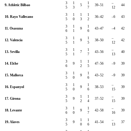
3
1
1
–
9. Athletic Bilbao
5
39–51
44
5
3
7
12
3
1
1
1
10. Rayo Vallecano
36–42
–6
43
5
0
3
2
3
1
1
11. Osasuna
9
43–47
–4
42
6
1
6
3
1
1
–
12. Valencia
9
38–50
42
5
1
5
12
3
1
1
–
13. Sevilla
7
43–56
40
5
1
7
13
3
1
1
14. Elche
9
47–56
–9
39
6
2
5
3
1
1
15. Mallorca
9
43–52
–9
39
5
0
6
3
1
1
–
16. Espanyol
9
38–53
39
5
0
6
15
3
1
1
–
17. Girona
9
37–52
39
5
2
4
15
3
1
1
–
18. Levante
9
42–58
39
6
0
7
16
3
1
1
–
19. Alaves
9
41–54
37
5
0
6
13