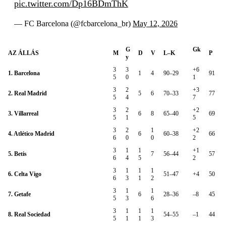
pic.twitter.com/Dp16BDmThK
— FC Barcelona (@fcbarcelona_br)
May 12, 2026
G
Gk
AZ ÁLLÁS
M
D
V
L–K
P
y
3
3
+6
1. Barcelona
1
4
90–29
91
5
0
1
3
2
+3
2. Real Madrid
5
6
70–33
77
5
4
7
3
2
+2
3. Villarreal
6
8
65–40
69
5
1
5
3
2
1
+2
4. Atlético Madrid
6
60–38
66
6
0
0
2
3
1
1
+1
5. Betis
7
56–44
57
6
4
5
2
3
1
1
1
6. Celta Vigo
51–47
+4
50
6
3
1
2
3
1
1
7. Getafe
6
28–36
–8
45
5
3
6
3
1
1
1
8. Real Sociedad
54–55
–1
44
5
1
1
3