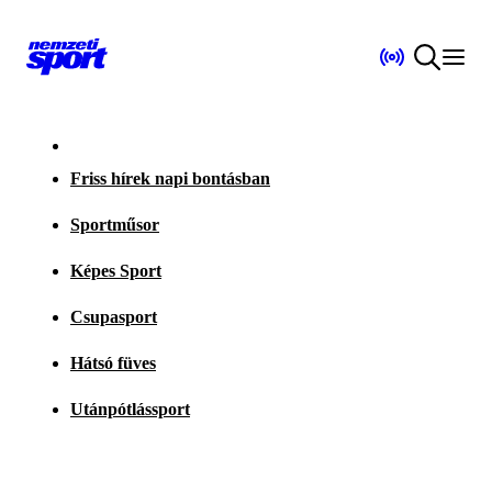
Friss hírek napi bontásban
Sportműsor
Képes Sport
Csupasport
Hátsó füves
Utánpótlássport