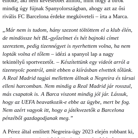
elnöke, aki nem kevesebbet állított, mint hogy a bírók
mindig úgy fújnak Spanyolországban, ahogy azt az ősi
rivális FC Barcelona érdeke megköveteli – írta a Marca.
„
Már nem is tudom, hány szezont töltöttem el a klub élén,
de mindössze hét BL-győzelmet és hét bajnoki címet
szereztem, pedig tizennégyet is nyerhettem volna, ha nem
lopták volna el tőlem
– idézi a spanyol lap a nagy
tekintélyű sportvezetőt. –
Készítettünk egy videót arról a
tizennyolc pontról, amit ebben a kiírásban elvettek tőlünk.
A Real Madrid tagjai mellettem állnak a Negreira és társai
elleni harcomban. Nem mindig a Real Madrid jár rosszul,
más csapatok is. A Barca viszont mindig jól jár. Lássuk,
hogy az UEFA beavatkozik-e ebbe az ügybe, mert be fog.
Nem azért vagyok itt, hogy a játékvezetők a Barcelona
pénzéből gazdagodjanak meg.”
A Pérez által említett Negreira-ügy
2023 elején robbant ki,