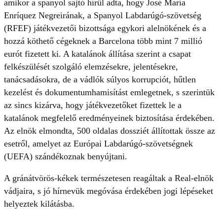
amikor a spanyol sajtó hírül adta, hogy
José María
Enríquez
Negreirának, a Spanyol Labdarúgó-szövetség
(RFEF) játékvezetői bizottsága egykori alelnökének és a
hozzá köthető cégeknek a Barcelona több mint 7 millió
eurót fizetett ki. A katalánok állítása szerint a csapat
felkészülését szolgáló elemzésekre, jelentésekre,
tanácsadásokra, de a vádlók súlyos korrupciót, hűtlen
kezelést és dokumentumhamisítást emlegetnek, s szerintük
az sincs kizárva, hogy játékvezetőket fizettek le a
katalánok megfelelő eredményeinek biztosítása érdekében.
Az elnök elmondta, 500 oldalas dossziét állítottak össze az
esetről, amelyet az Európai Labdarúgó-szövetségnek
(UEFA) szándékoznak benyújtani.
A gránátvörös-kékek természetesen reagáltak a Real-elnök
vádjaira, s jó hírnevük megóvása érdekében jogi lépéseket
helyeztek kilátásba.