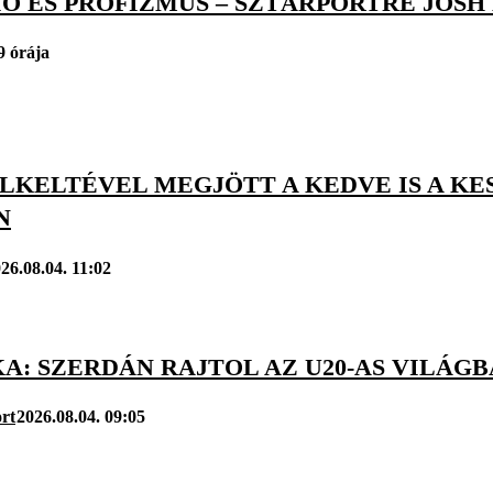
IÓ ÉS PROFIZMUS – SZTÁRPORTRÉ JOS
9 órája
ELKELTÉVEL MEGJÖTT A KEDVE IS A K
N
26.08.04. 11:02
KA: SZERDÁN RAJTOL AZ U20-AS VILÁ
rt
2026.08.04. 09:05