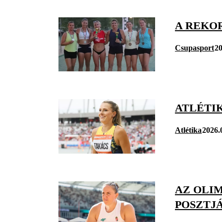
A REKOR
Csupasport
20
ATLÉTIK
Atlétika
2026.
AZ OLIM
POSZTJ