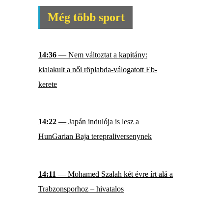
Még több sport
14:36
— Nem változtat a kapitány:
kialakult a női röplabda-válogatott Eb-
kerete
14:22
— Japán indulója is lesz a
HunGarian Baja terepraliversenynek
14:11
— Mohamed Szalah két évre írt alá a
Trabzonsporhoz – hivatalos