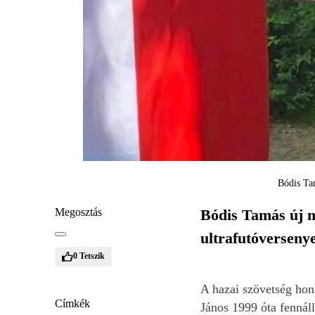
Bódis Ta
Megosztás
Bódis Tamás új m
ultrafutóverseny
0
Tetszik
A hazai szövetség honl
Címkék
János 1999 óta fennáll