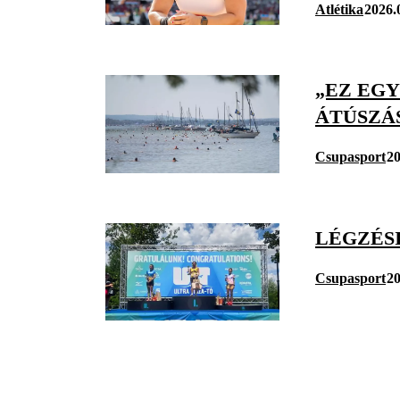
Atlétika
2026.
„EZ EGY
ÁTÚSZÁ
Csupasport
20
LÉGZÉS
Csupasport
20