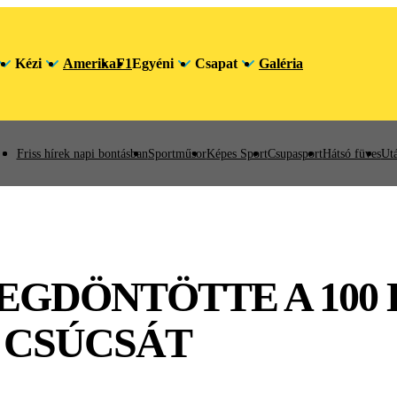
Kézi
Amerika
F1
Egyéni
Csapat
Galéria
Friss hírek napi bontásban
Sportműsor
Képes Sport
Csupasport
Hátsó füves
Utá
EGDÖNTÖTTE A 100
 CSÚCSÁT