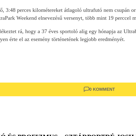
, 3:48 perces kilométereket átlagoló ultrafutó nem csupán ors
ltraPark Weekend elnevezésű versenyt, több mint 19 perccel m
eztet rá, hogy a 37 éves sportoló alig egy hónapja az Ultrab
en érte el az esemény történetének legjobb eredményét.
0 KOMMENT