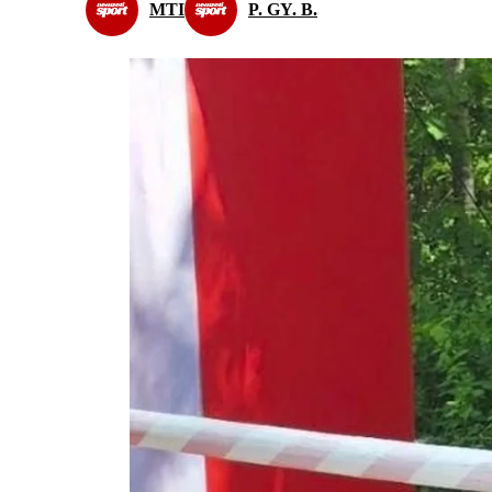
MTI
P. GY. B.