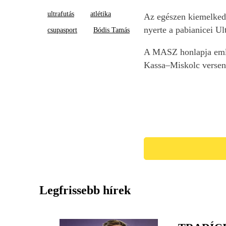
ultrafutás
atlétika
Az egészen kiemelkedő
nyerte a pabianicei U
csupasport
Bódis Tamás
A MASZ honlapja emlék
Kassa–Miskolc verseny
Legfrissebb hírek