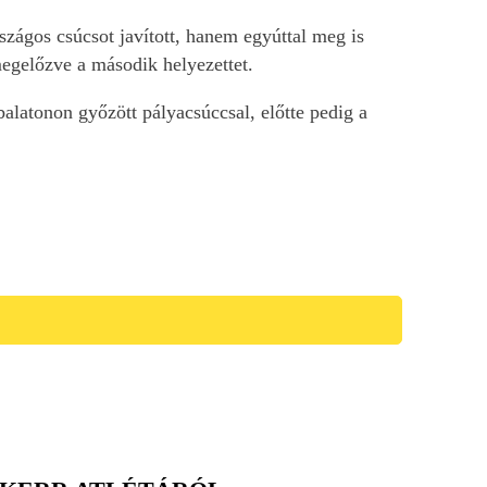
zágos csúcsot javított, hanem egyúttal meg is
egelőzve a második helyezettet.
alatonon győzött pályacsúccsal, előtte pedig a