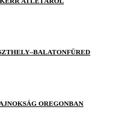
H KERR ATLÉTÁRÓL
ESZTHELY–BALATONFÜRED
GBAJNOKSÁG OREGONBAN