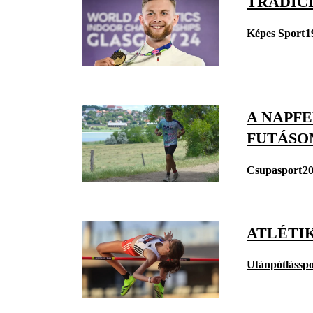
TRADÍC
Képes Sport
1
A NAPF
FUTÁSO
Csupasport
20
ATLÉTI
Utánpótlásspo