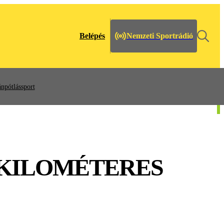
Belépés
Nemzeti Sportrádió
npótlássport
 KILOMÉTERES