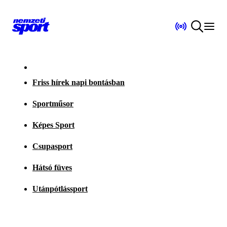
Friss hírek napi bontásban
Sportműsor
Képes Sport
Csupasport
Hátsó füves
Utánpótlássport