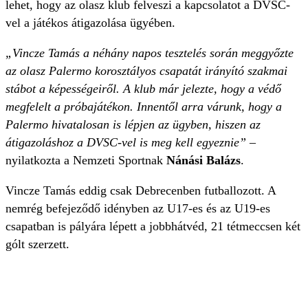
lehet, hogy az olasz klub felveszi a kapcsolatot a DVSC-
vel a játékos átigazolása ügyében.
„Vincze Tamás a néhány napos tesztelés során meggyőzte
az olasz Palermo korosztályos csapatát irányító szakmai
stábot a képességeiről. A klub már jelezte, hogy a védő
megfelelt a próbajátékon. Innentől arra várunk, hogy a
Palermo hivatalosan is lépjen az ügyben, hiszen az
átigazoláshoz a DVSC-vel is meg kell egyeznie”
–
nyilatkozta a Nemzeti Sportnak
Nánási Balázs
.
Vincze Tamás eddig csak Debrecenben futballozott. A
nemrég befejeződő idényben az U17-es és az U19-es
csapatban is pályára lépett a jobbhátvéd, 21 tétmeccsen két
gólt szerzett.