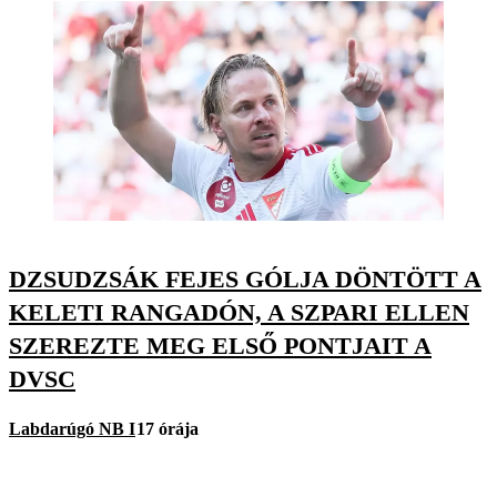
DZSUDZSÁK FEJES GÓLJA DÖNTÖTT A
KELETI RANGADÓN, A SZPARI ELLEN
SZEREZTE MEG ELSŐ PONTJAIT A
DVSC
Labdarúgó NB I
17 órája