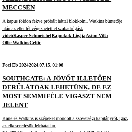
MECCSÉN
A kapus földön fekve próbált háttal blokkolni, Watkins büntetője
után az ellenfél végezhetett el szabadrúgást.
videó
Kasper Schmeichel
Bajnokok Ligája
Aston Villa
Ollie Watkins
Celtic
Foci Eb 2024
2024.07.15. 01:08
SOUTHGATE: A JÖVŐT ILLETŐEN
DERŰLÁTÓAK LEHETÜNK, DE EZ
MOST SEMMIFÉLE VIGASZT NEM
JELENT
Kane és Watkins is szépeket mondott a szövetségi kapitányról, igaz,
az elkeseredésük leírhatatlan.