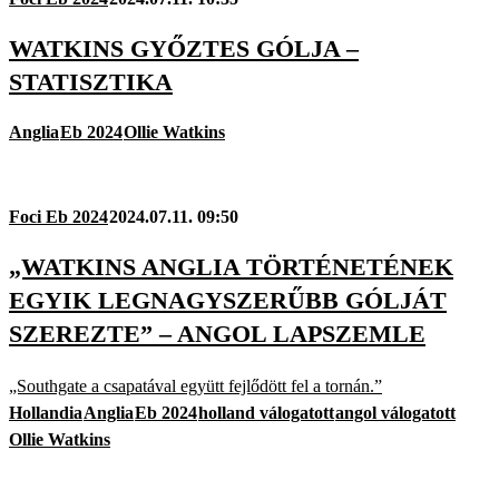
WATKINS GYŐZTES GÓLJA –
STATISZTIKA
Anglia
Eb 2024
Ollie Watkins
Foci Eb 2024
2024.07.11. 09:50
„WATKINS ANGLIA TÖRTÉNETÉNEK
EGYIK LEGNAGYSZERŰBB GÓLJÁT
SZEREZTE” – ANGOL LAPSZEMLE
„Southgate a csapatával együtt fejlődött fel a tornán.”
Hollandia
Anglia
Eb 2024
holland válogatott
angol válogatott
Ollie Watkins