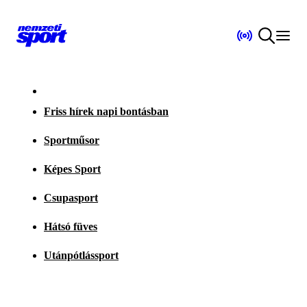
Friss hírek napi bontásban
Sportműsor
Képes Sport
Csupasport
Hátsó füves
Utánpótlássport