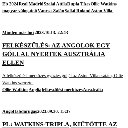
Eb 2024
Real Madrid
Szalai Attila
Dupla Tízes
Ollie Watkins
magyar válogatott
Vancsa Zalán
Sallai Roland
Aston Villa
Minden más foci
2023.10.13. 22:43
FELKÉSZÜLÉS: AZ ANGOLOK EGY
GÓLLAL NYERTEK AUSZTRÁLIA
ELLEN
A felkészülési mérkőzés győztes gólját az Aston Villa csatára, Ollie
Watkins szerezte.
Ollie Watkins
Anglia
felkészülési mérkőzés
Ausztrália
Angol labdarúgás
2023.09.30. 15:37
PL: WATKINS-TRIPLA, KIÜTÖTTE AZ