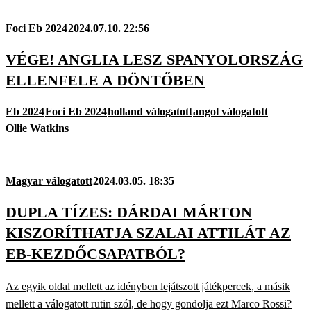
Foci Eb 2024
2024.07.10. 22:56
VÉGE! ANGLIA LESZ SPANYOLORSZÁG
ELLENFELE A DÖNTŐBEN
Eb 2024
Foci Eb 2024
holland válogatott
angol válogatott
Ollie Watkins
Magyar válogatott
2024.03.05. 18:35
DUPLA TÍZES: DÁRDAI MÁRTON
KISZORÍTHATJA SZALAI ATTILÁT AZ
EB-KEZDŐCSAPATBÓL?
Az egyik oldal mellett az idényben lejátszott játékpercek, a másik
mellett a válogatott rutin szól, de hogy gondolja ezt Marco Rossi?