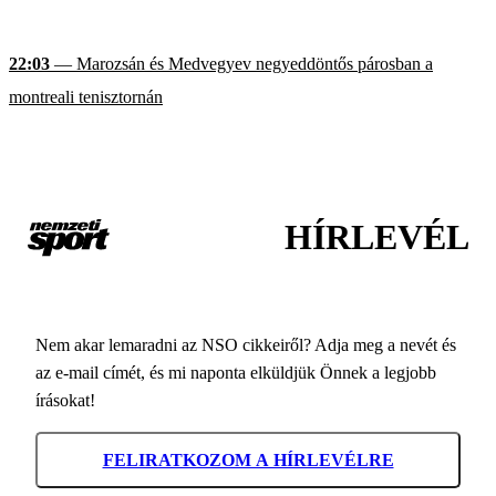
22:03
— Marozsán és Medvegyev negyeddöntős párosban a
montreali tenisztornán
HÍRLEVÉL
Nem akar lemaradni az NSO cikkeiről? Adja meg a nevét és
az e-mail címét, és mi naponta elküldjük Önnek a legjobb
írásokat!
FELIRATKOZOM A HÍRLEVÉLRE