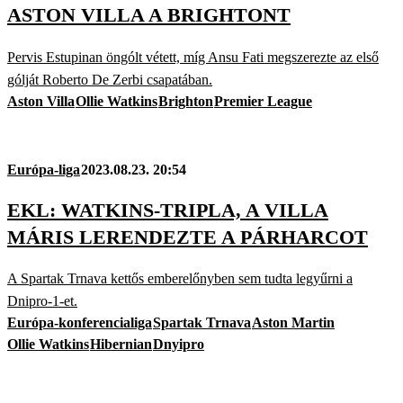
ASTON VILLA A BRIGHTONT
Pervis Estupinan öngólt vétett, míg Ansu Fati megszerezte az első
gólját Roberto De Zerbi csapatában.
Aston Villa
Ollie Watkins
Brighton
Premier League
Európa-liga
2023.08.23. 20:54
EKL: WATKINS-TRIPLA, A VILLA
MÁRIS LERENDEZTE A PÁRHARCOT
A Spartak Trnava kettős emberelőnyben sem tudta legyűrni a
Dnipro-1-et.
Európa-konferencialiga
Spartak Trnava
Aston Martin
Ollie Watkins
Hibernian
Dnyipro