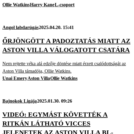
Ollie Watkins
Harry Kane
L-csoport
Angol labdarúgás
2025.04.20. 15:41
ŐRJÖNGÖTT A PADOZTATÁS MIATT AZ
ASTON VILLA VÁLOGATOTT CSATÁRA
Nem rejtette véka alá edzője döntése miatt érzett csalódottságát az
Aston Villa támadója, Ollie Watkins.
Unai Emery
Aston Villa
Ollie Watkins
Bajnokok Ligája
2025.01.30. 09:26
VIDEÓ: EGYMÁST KÖVETTÉK A
RITKÁN LÁTHATÓ VICCES
JELENETEK AZ ASTON VILLA BL-