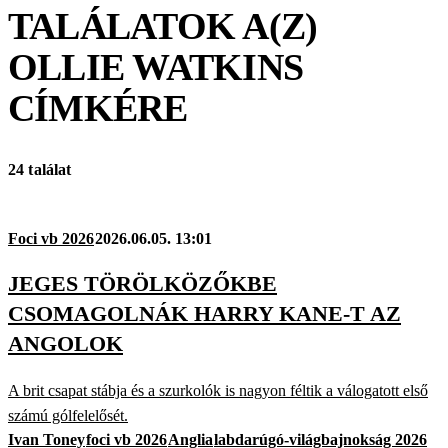
TALÁLATOK A(Z)
OLLIE WATKINS
CÍMKÉRE
24 találat
Foci vb 2026
2026.06.05. 13:01
JEGES TÖRÖLKÖZŐKBE
CSOMAGOLNÁK HARRY KANE-T AZ
ANGOLOK
A brit csapat stábja és a szurkolók is nagyon féltik a válogatott első
számú gólfelelősét.
Ivan Toney
foci vb 2026
Anglia
labdarúgó-világbajnokság 2026