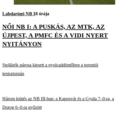
Labdarúgó NB I
8 órája
NŐI NB I: A PUSKÁS, AZ MTK, AZ
ÚJPEST, A PMFC ÉS A VIDI NYERT
NYITÁNYON
Stollárék párosa kiesett a nyolcaddöntőben a torontói
tenisztornán
Három kiütés az NB III-ban: a Kaposvár és a Gyula 7–0-ra, a
Dorog 6–0-ra győzött