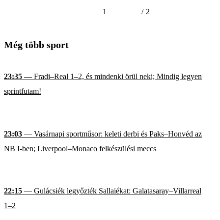
1
/
2
Még több sport
23:35
— Fradi–Real 1–2, és mindenki örül neki; Mindig legyen
sprintfutam!
23:03
— Vasárnapi sportműsor: keleti derbi és Paks–Honvéd az
NB I-ben; Liverpool–Monaco felkészülési meccs
22:15
— Gulácsiék legyőzték Sallaiékat: Galatasaray–Villarreal
1–2