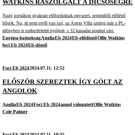
WATKINS RÁSZOLGÁLT A DICSŐSÉGRE
Nagy tornákon gyakran előfordulnak egyszeri, semmiből előlépő
hősök. Na, itt nem erről van szó, az Aston Villa sztárja már a PL-
idényben is emberfelettit nyújtott, s 32 kanadai ponttal zárt.
Európa-bajnokság
Anglia
Eb 2024
Eb-elődöntő
Ollie Watkins
foci Eb 2024
Eb-döntő
Foci Eb 2024
2024.07.11. 12:52
ELŐSZÖR SZEREZTEK ÍGY GÓLT AZ
ANGOLOK
Anglia
Eb 2024
Foci Eb 2024
angol válogatott
Ollie Watkins
Cole Palmer
Foci Eb 2024
2024.07.11. 10:35