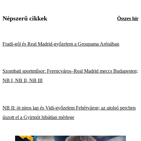
Népszerű cikkek
Összes hír
Fradi-gól és Real Madrid-győzelem a Groupama Arénában
Szombati sportműsor: Ferencváros–Real Madrid meccs Budapesten;
NB I, NB II, NB III
NB II: öt piros lap és Vidi-győzelem Fehérváron; az utolsó percben
úszott el a Gyirmót hibátlan mérlege