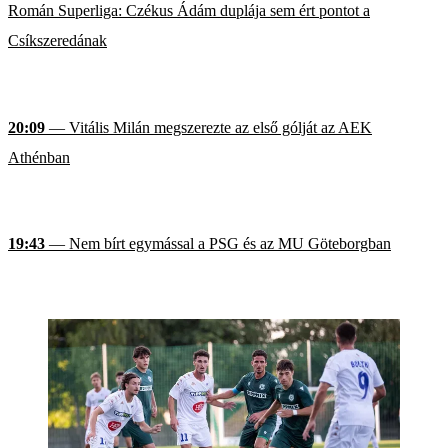
Román Superliga: Czékus Ádám duplája sem ért pontot a
Csíkszeredának
20:09
— Vitális Milán megszerezte az első gólját az AEK
Athénban
19:43
— Nem bírt egymással a PSG és az MU Göteborgban