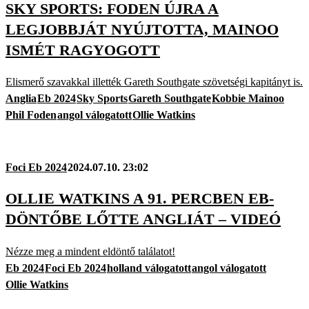
SKY SPORTS: FODEN ÚJRA A
LEGJOBBJÁT NYÚJTOTTA, MAINOO
ISMÉT RAGYOGOTT
Elismerő szavakkal illették Gareth Southgate szövetségi kapitányt is.
Anglia
Eb 2024
Sky Sports
Gareth Southgate
Kobbie Mainoo
Phil Foden
angol válogatott
Ollie Watkins
Foci Eb 2024
2024.07.10. 23:02
OLLIE WATKINS A 91. PERCBEN EB-
DÖNTŐBE LŐTTE ANGLIÁT – VIDEÓ
Nézze meg a mindent eldöntő találatot!
Eb 2024
Foci Eb 2024
holland válogatott
angol válogatott
Ollie Watkins