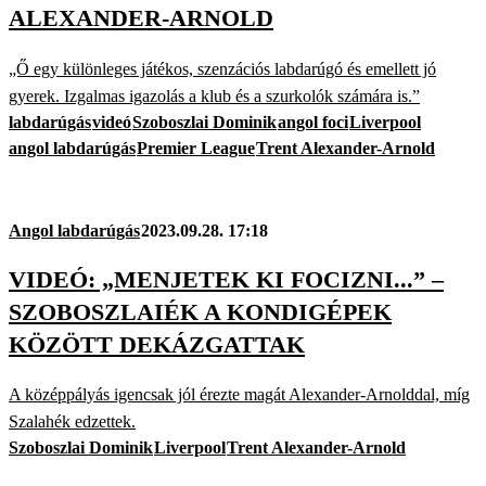
ALEXANDER-ARNOLD
„Ő egy különleges játékos, szenzációs labdarúgó és emellett jó
gyerek. Izgalmas igazolás a klub és a szurkolók számára is.”
labdarúgás
videó
Szoboszlai Dominik
angol foci
Liverpool
angol labdarúgás
Premier League
Trent Alexander-Arnold
Angol labdarúgás
2023.09.28. 17:18
VIDEÓ: „MENJETEK KI FOCIZNI...” –
SZOBOSZLAIÉK A KONDIGÉPEK
KÖZÖTT DEKÁZGATTAK
A középpályás igencsak jól érezte magát Alexander-Arnolddal, míg
Szalahék edzettek.
Szoboszlai Dominik
Liverpool
Trent Alexander-Arnold