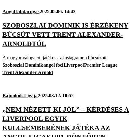
Angol labdarúgás
2025.05.06. 14:42
SZOBOSZLAI DOMINIK IS ÉRZÉKENY
BÚCSÚT VETT TRENT ALEXANDER-
ARNOLDTÓL
A magyar válogatott játékos az Instagramon búcsúzott.
Szoboszlai Dominik
angol foci
Liverpool
Premier League
Trent Alexander-Arnold
Bajnokok Ligája
2025.03.12. 10:52
„NEM NÉZETT KI JÓL” – KÉRDÉSES A
LIVERPOOL EGYIK
KULCSEMBERÉNEK JÁTÉKA AZ
ANGOL LIGAKUPA-DÖNTŐBEN