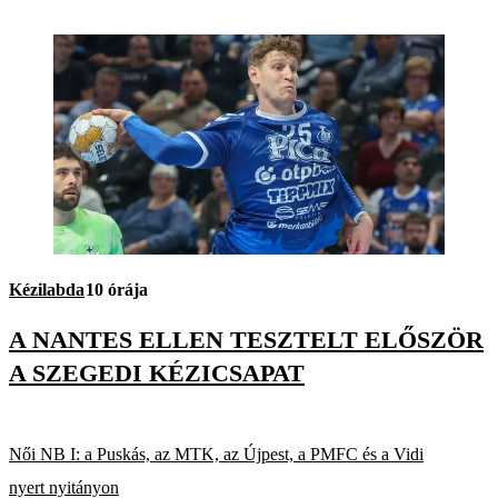
Kézilabda
10 órája
A NANTES ELLEN TESZTELT ELŐSZÖR
A SZEGEDI KÉZICSAPAT
Női NB I: a Puskás, az MTK, az Újpest, a PMFC és a Vidi
nyert nyitányon