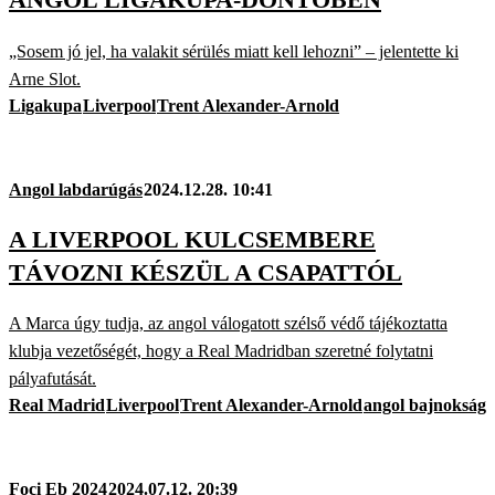
„Sosem jó jel, ha valakit sérülés miatt kell lehozni” – jelentette ki
Arne Slot.
Ligakupa
Liverpool
Trent Alexander-Arnold
Angol labdarúgás
2024.12.28. 10:41
A LIVERPOOL KULCSEMBERE
TÁVOZNI KÉSZÜL A CSAPATTÓL
A Marca úgy tudja, az angol válogatott szélső védő tájékoztatta
klubja vezetőségét, hogy a Real Madridban szeretné folytatni
pályafutását.
Real Madrid
Liverpool
Trent Alexander-Arnold
angol bajnokság
Foci Eb 2024
2024.07.12. 20:39