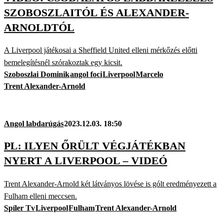
SZOBOSZLAITÓL ÉS ALEXANDER-
ARNOLDTÓL
A Liverpool játékosai a Sheffield United elleni mérkőzés előtti
bemelegítésnél szórakoztak egy kicsit.
Szoboszlai Dominik
angol foci
Liverpool
Marcelo
Trent Alexander-Arnold
Angol labdarúgás
2023.12.03. 18:50
PL: ILYEN ŐRÜLT VÉGJÁTÉKBAN
NYERT A LIVERPOOL – VIDEÓ
Trent Alexander-Arnold két látványos lövése is gólt eredményezett a
Fulham elleni meccsen.
Spíler Tv
Liverpool
Fulham
Trent Alexander-Arnold