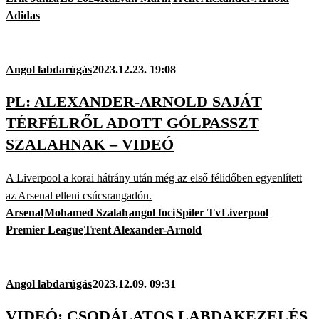
Adidas
Angol labdarúgás
2023.12.23. 19:08
PL: ALEXANDER-ARNOLD SAJÁT
TÉRFÉLRŐL ADOTT GÓLPASSZT
SZALAHNAK – VIDEÓ
A Liverpool a korai hátrány után még az első félidőben egyenlített
az Arsenal elleni csúcsrangadón.
Arsenal
Mohamed Szalah
angol foci
Spíler Tv
Liverpool
Premier League
Trent Alexander-Arnold
Angol labdarúgás
2023.12.09. 09:31
VIDEÓ: CSODÁLATOS LABDAKEZELÉS