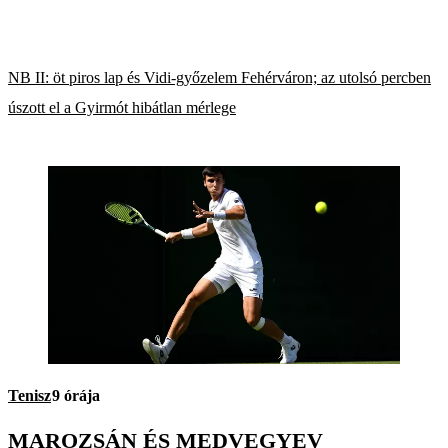
NB II: öt piros lap és Vidi-győzelem Fehérváron; az utolsó percben
úszott el a Gyirmót hibátlan mérlege
Tenisz
9 órája
MAROZSÁN ÉS MEDVEGYEV