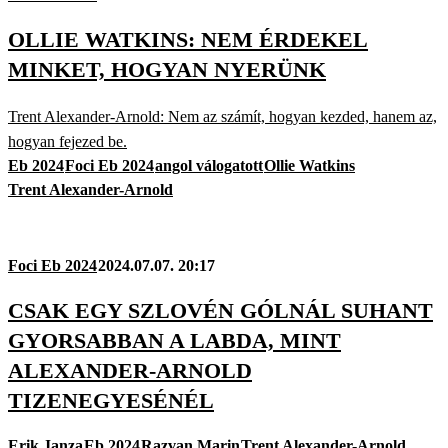
OLLIE WATKINS: NEM ÉRDEKEL
MINKET, HOGYAN NYERÜNK
Trent Alexander-Arnold: Nem az számít, hogyan kezded, hanem az,
hogyan fejezed be.
Eb 2024
Foci Eb 2024
angol válogatott
Ollie Watkins
Trent Alexander-Arnold
Foci Eb 2024
2024.07.07. 20:17
CSAK EGY SZLOVÉN GÓLNÁL SUHANT
GYORSABBAN A LABDA, MINT
ALEXANDER-ARNOLD
TIZENEGYESÉNÉL
Erik Janza
Eb 2024
Razvan Marin
Trent Alexander-Arnold