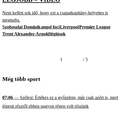
Nem kellett sok idő, hogy ezt a csapatkapitány-helyettes is
megtudja.
Szoboszlai Dominik
angol foci
Liverpool
Premier League
Trent Alexander-Arnold
légiósok
1
/
5
Még több sport
07:06
— Szélesi: Értékes ez a győzelem, már csak azért is, mert
újpesti részről ebben nagyon régen volt részünk