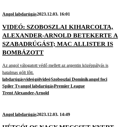
Angol labdarúgás
2023.12.03. 16:01
VIDEÓ: SZOBOSZLAI KIHARCOLTA,
ALEXANDER-ARNOLD BETEKERTE A
SZABADRÚGÁST; MAC ALLISTER IS
BOMBÁZOTT
Az angol válogatott védő mellett az argentin középpályás is
hatalmas gólt lőtt.
labdarúgás
videó
gólvideó
Szoboszlai Dominik
angol foci
Spíler Tv
angol labdarúgás
Premier League
Trent Alexander-Arnold
Angol labdarúgás
2023.12.03. 14:49