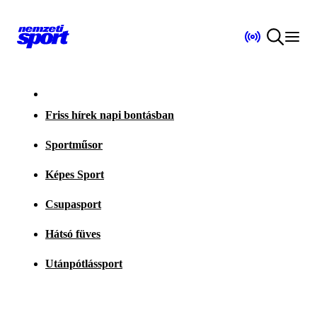
Friss hírek napi bontásban
Sportműsor
Képes Sport
Csupasport
Hátsó füves
Utánpótlássport