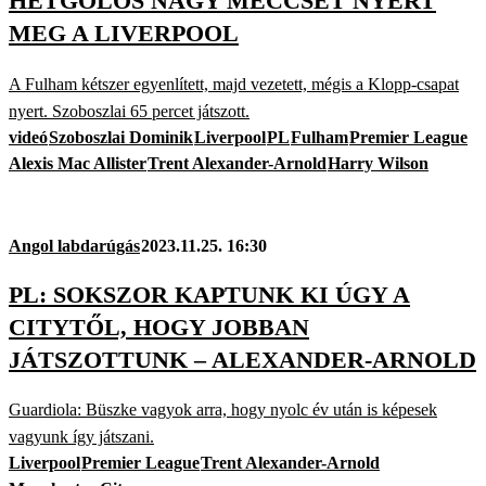
HÉTGÓLOS NAGY MECCSET NYERT
MEG A LIVERPOOL
A Fulham kétszer egyenlített, majd vezetett, mégis a Klopp-csapat
nyert. Szoboszlai 65 percet játszott.
videó
Szoboszlai Dominik
Liverpool
PL
Fulham
Premier League
Alexis Mac Allister
Trent Alexander-Arnold
Harry Wilson
Angol labdarúgás
2023.11.25. 16:30
PL: SOKSZOR KAPTUNK KI ÚGY A
CITYTŐL, HOGY JOBBAN
JÁTSZOTTUNK – ALEXANDER-ARNOLD
Guardiola: Büszke vagyok arra, hogy nyolc év után is képesek
vagyunk így játszani.
Liverpool
Premier League
Trent Alexander-Arnold