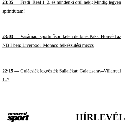
23:35
— Fradi–Real 1–2, és mindenki örül neki; Mindig legyen
sprintfutam!
23:03
— Vasárnapi sportműsor: keleti derbi és Paks–Honvéd az
NB I-ben; Liverpool–Monaco felkészülési meccs
22:15
— Gulácsiék legyőzték Sallaiékat: Galatasaray–Villarreal
1–2
HÍRLEVÉL