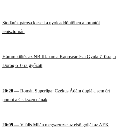
Stollárék párosa kiesett a nyolcaddöntőben a torontói
tenisztornán
Három kiütés az NB III-ban: a Kaposvár és a Gyula 7–0-ra, a
Dorog 6–0-ra győzött
20:28
— Román Superliga: Czékus Ádám duplája sem ért
pontot a Csíkszeredának
20:09
— Vitális Milán megszerezte az első gólját az AEK