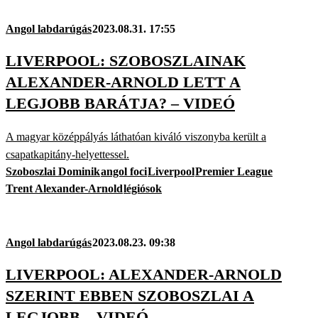
Angol labdarúgás
2023.08.31. 17:55
LIVERPOOL: SZOBOSZLAINAK
ALEXANDER-ARNOLD LETT A
LEGJOBB BARÁTJA? – VIDEÓ
A magyar középpályás láthatóan kiváló viszonyba került a
csapatkapitány-helyettessel.
Szoboszlai Dominik
angol foci
Liverpool
Premier League
Trent Alexander-Arnold
légiósok
Angol labdarúgás
2023.08.23. 09:38
LIVERPOOL: ALEXANDER-ARNOLD
SZERINT EBBEN SZOBOSZLAI A
LEGJOBB – VIDEÓ