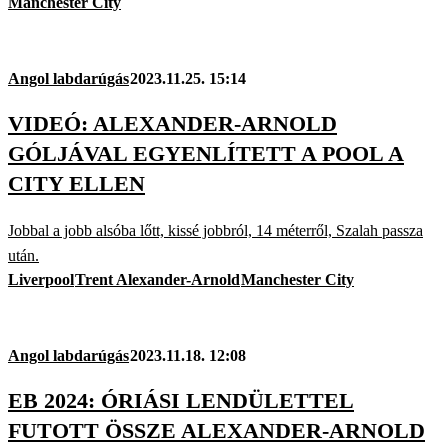
Manchester City
Angol labdarúgás
2023.11.25. 15:14
VIDEÓ: ALEXANDER-ARNOLD
GÓLJÁVAL EGYENLÍTETT A POOL A
CITY ELLEN
Jobbal a jobb alsóba lőtt, kissé jobbról, 14 méterről, Szalah passza
után.
Liverpool
Trent Alexander-Arnold
Manchester City
Angol labdarúgás
2023.11.18. 12:08
EB 2024: ÓRIÁSI LENDÜLETTEL
FUTOTT ÖSSZE ALEXANDER-ARNOLD