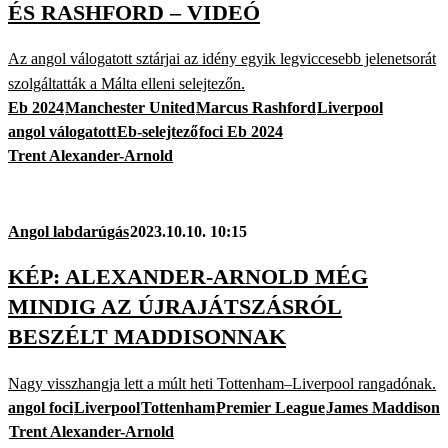
ÉS RASHFORD – VIDEÓ
Az angol válogatott sztárjai az idény egyik legviccesebb jelenetsorát
szolgáltatták a Málta elleni selejtezőn.
Eb 2024
Manchester United
Marcus Rashford
Liverpool
angol válogatott
Eb-selejtező
foci Eb 2024
Trent Alexander-Arnold
Angol labdarúgás
2023.10.10. 10:15
KÉP: ALEXANDER-ARNOLD MÉG
MINDIG AZ ÚJRAJÁTSZÁSRÓL
BESZÉLT MADDISONNAK
Nagy visszhangja lett a múlt heti Tottenham–Liverpool rangadónak.
angol foci
Liverpool
Tottenham
Premier League
James Maddison
Trent Alexander-Arnold