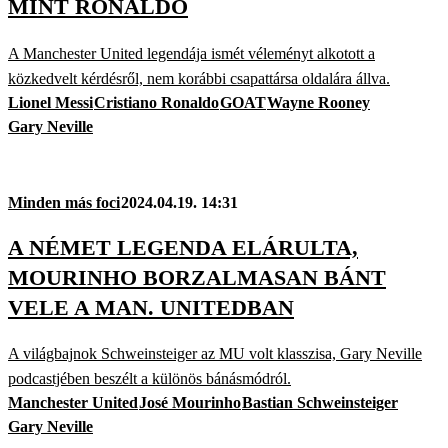
MINT RONALDO
A Manchester United legendája ismét véleményt alkotott a
közkedvelt kérdésről, nem korábbi csapattársa oldalára állva.
Lionel Messi
Cristiano Ronaldo
GOAT
Wayne Rooney
Gary Neville
Minden más foci
2024.04.19. 14:31
A NÉMET LEGENDA ELÁRULTA,
MOURINHO BORZALMASAN BÁNT
VELE A MAN. UNITEDBAN
A világbajnok Schweinsteiger az MU volt klasszisa, Gary Neville
podcastjében beszélt a különös bánásmódról.
Manchester United
José Mourinho
Bastian Schweinsteiger
Gary Neville