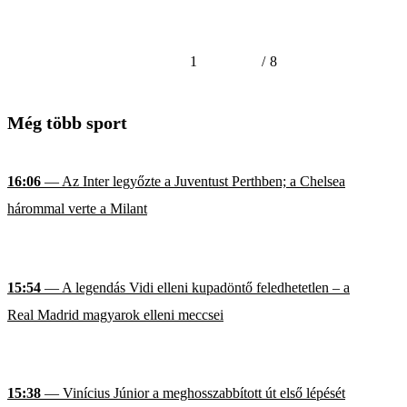
1
/
8
Még több sport
16:06
— Az Inter legyőzte a Juventust Perthben; a Chelsea
hárommal verte a Milant
15:54
— A legendás Vidi elleni kupadöntő feledhetetlen – a
Real Madrid magyarok elleni meccsei
15:38
— Vinícius Júnior a meghosszabbított út első lépését