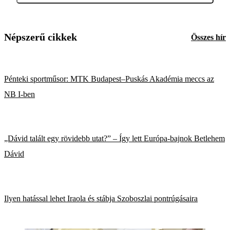
Népszerű cikkek
Összes hír
Pénteki sportműsor: MTK Budapest–Puskás Akadémia meccs az
NB I-ben
„Dávid talált egy rövidebb utat?” – Így lett Európa-bajnok Betlehem
Dávid
Ilyen hatással lehet Iraola és stábja Szoboszlai pontrúgásaira