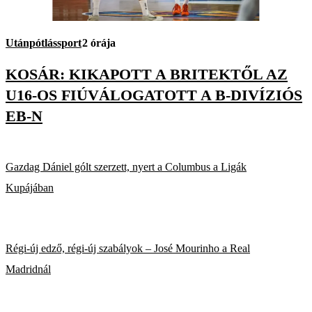
Utánpótlássport
2 órája
KOSÁR: KIKAPOTT A BRITEKTŐL AZ
U16-OS FIÚVÁLOGATOTT A B-DIVÍZIÓS
EB-N
Gazdag Dániel gólt szerzett, nyert a Columbus a Ligák
Kupájában
Régi-új edző, régi-új szabályok – José Mourinho a Real
Madridnál