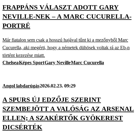
FRAPPÁNS VÁLASZT ADOTT GARY
NEVILLE-NEK – A MARC CUCURELLA-
PORTRÉ
Már fiatalon sem csak a hosszú hajával tűnt ki a mezőnyből Marc
Cucurella, aki megérti, hogy a németek dühösek voltak rá az Eb-n
történt kezezése miatt.
Chelsea
Képes Sport
Gary Neville
Marc Cucurella
Angol labdarúgás
2026.02.23. 09:29
A SPURS ÚJ EDZŐJE SZERINT
SZEMBEJÖTT A VALÓSÁG AZ ARSENAL
ELLEN; A SZAKÉRTŐK GYÖKEREST
DICSÉRTÉK