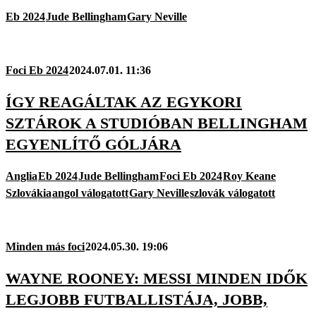
Eb 2024
Jude Bellingham
Gary Neville
Foci Eb 2024
2024.07.01. 11:36
ÍGY REAGÁLTAK AZ EGYKORI
SZTÁROK A STUDIÓBAN BELLINGHAM
EGYENLÍTŐ GÓLJÁRA
Anglia
Eb 2024
Jude Bellingham
Foci Eb 2024
Roy Keane
Szlovákia
angol válogatott
Gary Neville
szlovák válogatott
Minden más foci
2024.05.30. 19:06
WAYNE ROONEY: MESSI MINDEN IDŐK
LEGJOBB FUTBALLISTÁJA, JOBB,