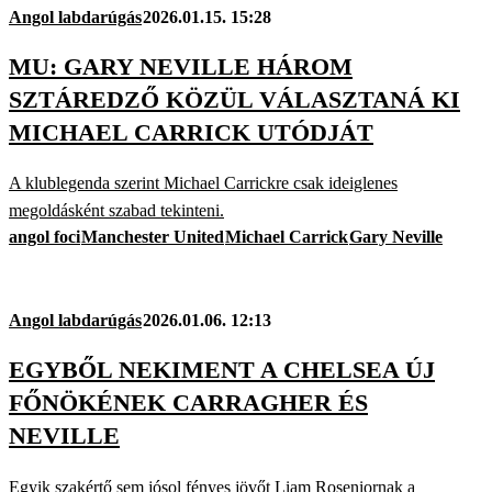
Angol labdarúgás
2026.01.15. 15:28
MU: GARY NEVILLE HÁROM
SZTÁREDZŐ KÖZÜL VÁLASZTANÁ KI
MICHAEL CARRICK UTÓDJÁT
A klublegenda szerint Michael Carrickre csak ideiglenes
megoldásként szabad tekinteni.
angol foci
Manchester United
Michael Carrick
Gary Neville
Angol labdarúgás
2026.01.06. 12:13
EGYBŐL NEKIMENT A CHELSEA ÚJ
FŐNÖKÉNEK CARRAGHER ÉS
NEVILLE
Egyik szakértő sem jósol fényes jövőt Liam Roseniornak a