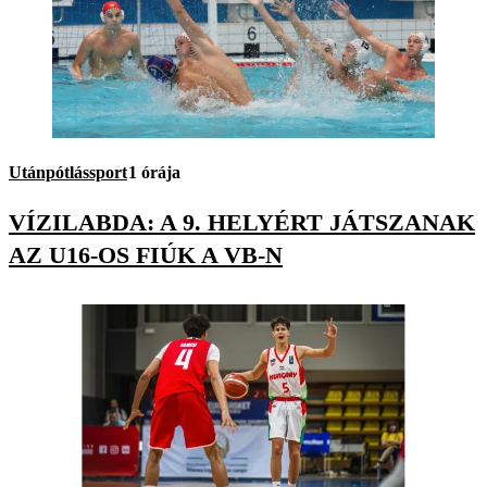
Utánpótlássport
1 órája
VÍZILABDA: A 9. HELYÉRT JÁTSZANAK
AZ U16-OS FIÚK A VB-N