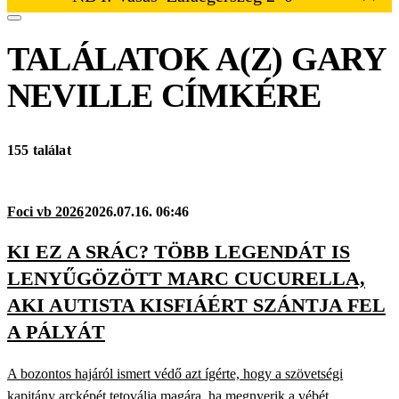
TALÁLATOK A(Z)
GARY
NEVILLE
CÍMKÉRE
155 találat
Foci vb 2026
2026.07.16. 06:46
KI EZ A SRÁC? TÖBB LEGENDÁT IS
LENYŰGÖZÖTT MARC CUCURELLA,
AKI AUTISTA KISFIÁÉRT SZÁNTJA FEL
A PÁLYÁT
A bozontos hajáról ismert védő azt ígérte, hogy a szövetségi
kapitány arcképét tetoválja magára, ha megnyerik a vébét.