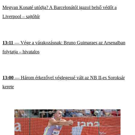
Megvan Konaté utódja? A Barcelonától igazol belső védőt a
Liverpool – sajtóhír
13:11
— Vége a várakozásnak: Bruno Guimaraes az Arsenalban
folytatja – hivatalos
13:00
— Három érkezővel véglegessé vált az NB II-es Soroksár
kerete