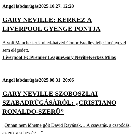
Angol labdarúgás
2025.10.27. 12:20
GARY NEVILLE: KERKEZ A
LIVERPOOL GYENGE PONTJA
A volt Manchester United-hátvéd Conor Bradley teljesítményével
sem elégedett.
Liverpool FC
Premier League
Gary Neville
Kerkez Milos
Angol labdarúgás
2025.08.31. 20:06
GARY NEVILLE SZOBOSZLAI
SZABADRÚGÁSÁRÓL: „CRISTIANO
RONALDO-SZERŰ”
„Onnan nem lőhetne gólt David Rayának… A csavarás, a csapódás,
az erő, a sebesség…”