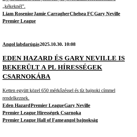
„kékeknél”.
Liam Rosenior
Jamie Carragher
Chelsea FC
Gary Neville
Premier League
Angol labdarúgás
2025.10.30. 10:08
EDEN HAZARD ÉS GARY NEVILLE IS
BEKERÜLT A PL HÍRESSÉGEK
CSARNOKÁBA
Ketten együtt közel 650 mérkőzéssel és tíz bajnoki címmel
rendelkeznek.
Eden Hazard
Premier League
Gary Neville
Premier League Hírességek Csarnoka
Premier League Hall of Fame
angol bajnokság