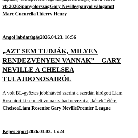
vb 2026
Spanyolország
Gary Neville
spanyol válogatott
Marc Cucurella
Thierry Henry
Angol labdarúgás
2026.04.23. 16:56
„AZT SEM TUDJÁK, MILYEN
RENDEZVÉNYEN VANNAK” – GARY
NEVILLE A CHELSEA
TULAJDONOSAIRÓL
A volt BL-győztes jobbhátvéd szerint a szerdán kirúgott Liam
Roseniort ki sem lett volna szabad nevezni a „kékek” élére.
Chelsea
Liam Rosenior
Gary Neville
Premier League
Képes Sport
2026.03.03. 15:24