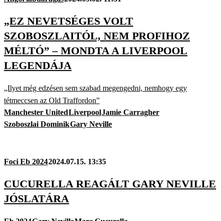
„EZ NEVETSÉGES VOLT
SZOBOSZLAITÓL, NEM PROFIHOZ
MÉLTÓ” – MONDTA A LIVERPOOL
LEGENDÁJA
„Ilyet még edzésen sem szabad megengedni, nemhogy egy
tétmeccsen az Old Traffordon”
Manchester United
Liverpool
Jamie Carragher
Szoboszlai Dominik
Gary Neville
Foci Eb 2024
2024.07.15. 13:35
CUCURELLA REAGÁLT GARY NEVILLE
JÓSLATÁRA