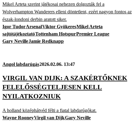
Mikel Arteta szerint játékosai nehezen dolgozták fel a
Wolverhampton Wanderers elleni döntetlent, ezért nagyon fontos az
észak-londoni derbin aratott siker.
Igor Tudor
Arsenal
Viktor Gyökeres
Mikel Arteta
sajtótájékoztató
Tottenham Hotspur
Premier League
Gary Neville
Jamie Redknapp
Angol labdarúgás
2026.02.06. 13:47
VIRGIL VAN DIJK: A SZAKÉRTŐKNEK
FELELŐSSÉGTELJESEN KELL
NYILATKOZNIUK
A holland középhátvéd félti a fiatal labdarúgókat.
Wayne Rooney
Virgil van Dijk
Gary Neville