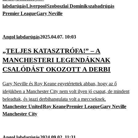
labdarúgás
Liverpool
Szoboszlai Dominik
szabadrúgás
Premier League
Gary Neville
Angol labdarúgás
2025.04.07. 10:03
„TELJES KATASZTRÓFA!” – A
MANCHESTERI LEGENDÁKNAK
CSALÓDÁST OKOZOTT A DERBI
Gary Neville és Roy Keane egyetértettek abban, hogy az ő
idejükben a Manchester City nem volt ilyen jó csapat, de mindent
beleadtak, és igazi derbihangulata volt a meccseknek.
Manchester United
Roy Keane
Premier League
Gary Neville
Manchester City
Angol labdarúgás
2024.09.02. 11:31