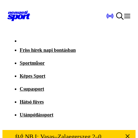
Friss hírek napi bontásban
Sportműsor
Képes Sport
Csupasport
Hátsó füves
Utánpótlássport
NB I: Vasas–Zalaegerszeg 2–0
ÉLŐ