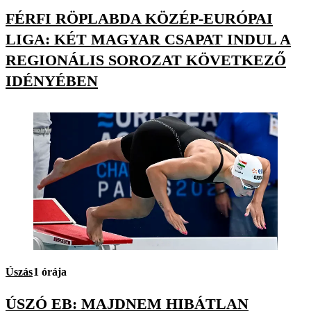
FÉRFI RÖPLABDA KÖZÉP-EURÓPAI
LIGA: KÉT MAGYAR CSAPAT INDUL A
REGIONÁLIS SOROZAT KÖVETKEZŐ
IDÉNYÉBEN
Úszás
1 órája
ÚSZÓ EB: MAJDNEM HIBÁTLAN