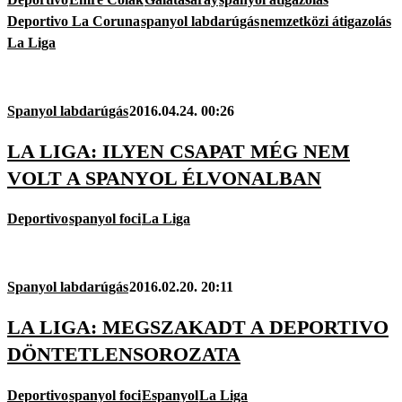
Deportivo La Coruna
spanyol labdarúgás
nemzetközi átigazolás
La Liga
Spanyol labdarúgás
2016.04.24. 00:26
LA LIGA: ILYEN CSAPAT MÉG NEM
VOLT A SPANYOL ÉLVONALBAN
Deportivo
spanyol foci
La Liga
Spanyol labdarúgás
2016.02.20. 20:11
LA LIGA: MEGSZAKADT A DEPORTIVO
DÖNTETLENSOROZATA
Deportivo
spanyol foci
Espanyol
La Liga