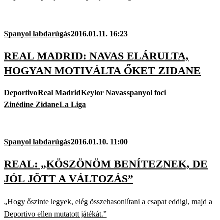
Spanyol labdarúgás
2016.01.11. 16:23
REAL MADRID: NAVAS ELÁRULTA,
HOGYAN MOTIVÁLTA ŐKET ZIDANE
Deportivo
Real Madrid
Keylor Navas
spanyol foci
Zinédine Zidane
La Liga
Spanyol labdarúgás
2016.01.10. 11:00
REAL: „KÖSZÖNÖM BENÍTEZNEK, DE
JÓL JÖTT A VÁLTOZÁS”
„Hogy őszinte legyek, elég összehasonlítani a csapat eddigi, majd a
Deportivo ellen mutatott játékát.”