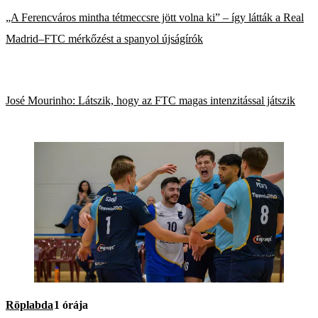
„A Ferencváros mintha tétmeccsre jött volna ki” – így látták a Real
Madrid–FTC mérkőzést a spanyol újságírók
José Mourinho: Látszik, hogy az FTC magas intenzitással játszik
Röplabda
1 órája