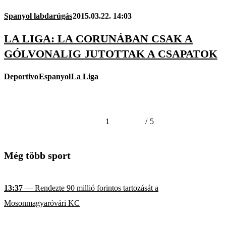
Spanyol labdarúgás
2015.03.22. 14:03
LA LIGA: LA CORUNÁBAN CSAK A
GÓLVONALIG JUTOTTAK A CSAPATOK
Deportivo
Espanyol
La Liga
1
/
5
Még több sport
13:37
— Rendezte 90 millió forintos tartozását a
Mosonmagyaróvári KC