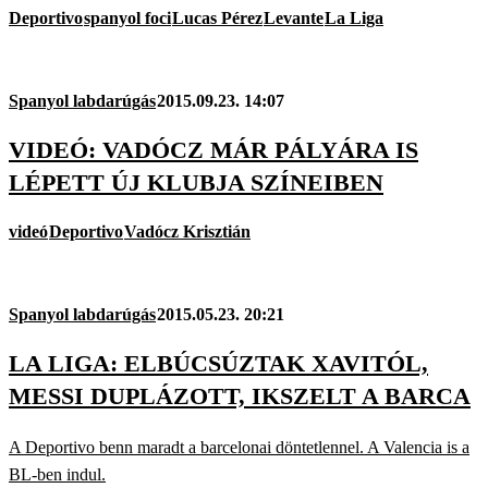
Deportivo
spanyol foci
Lucas Pérez
Levante
La Liga
Spanyol labdarúgás
2015.09.23. 14:07
VIDEÓ: VADÓCZ MÁR PÁLYÁRA IS
LÉPETT ÚJ KLUBJA SZÍNEIBEN
videó
Deportivo
Vadócz Krisztián
Spanyol labdarúgás
2015.05.23. 20:21
LA LIGA: ELBÚCSÚZTAK XAVITÓL,
MESSI DUPLÁZOTT, IKSZELT A BARCA
A Deportivo benn maradt a barcelonai döntetlennel. A Valencia is a
BL-ben indul.