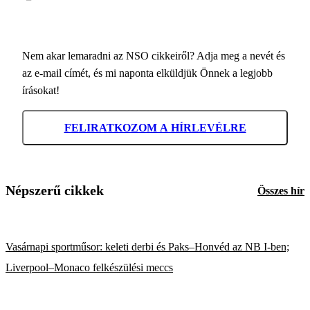
Nem akar lemaradni az NSO cikkeiről? Adja meg a nevét és
az e-mail címét, és mi naponta elküldjük Önnek a legjobb
írásokat!
FELIRATKOZOM A HÍRLEVÉLRE
Népszerű cikkek
Összes hír
Vasárnapi sportműsor: keleti derbi és Paks–Honvéd az NB I-ben;
Liverpool–Monaco felkészülési meccs