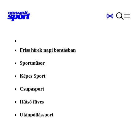
Friss hírek napi bontásban
Sportműsor
Képes Sport
Csupasport
Hátsó füves
Utánpótlássport