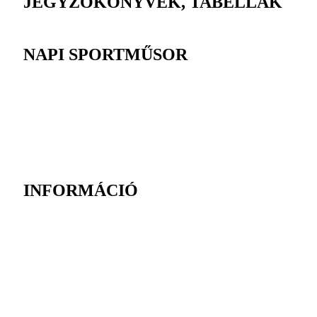
JEGYZŐKÖNYVEK, TABELLÁK
NAPI SPORTMŰSOR
INFORMÁCIÓ