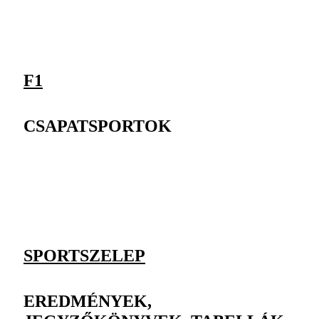
F1
CSAPATSPORTOK
SPORTSZELEP
EREDMÉNYEK,