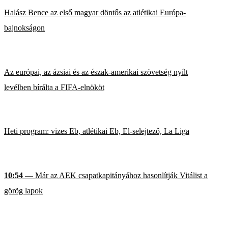
Halász Bence az első magyar döntős az atlétikai Európa-
bajnokságon
Az európai, az ázsiai és az észak-amerikai szövetség nyílt
levélben bírálta a FIFA-elnököt
Heti program: vizes Eb, atlétikai Eb, El-selejtező, La Liga
10:54
— Már az AEK csapatkapitányához hasonlítják Vitálist a
görög lapok