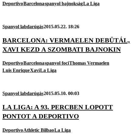
Deportivo
Barcelona
spanyol bajnokság
La Liga
Spanyol labdarúgás
2015.05.22. 18:26
BARCELONA: VERMAELEN DEBÜTÁL,
XAVI KEZD A SZOMBATI BAJNOKIN
Deportivo
Barcelona
spanyol foci
Thomas Vermaelen
Luis Enrique
Xavi
La Liga
Spanyol labdarúgás
2015.05.10. 00:03
LA LIGA: A 93. PERCBEN LOPOTT
PONTOT A DEPORTIVO
Deportivo
Athletic Bilbao
La Liga