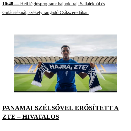
10:48
— Heti légiósprogram: bajnoki rajt Sallaiéknál és
Gulácsiéknál, székely rangadó Csíkszeredában
PANAMAI SZÉLSŐVEL ERŐSÍTETT A
ZTE – HIVATALOS