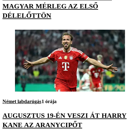
MAGYAR MÉRLEG AZ ELSŐ
DÉLELŐTTÖN
Német labdarúgás
1 órája
AUGUSZTUS 19-ÉN VESZI ÁT HARRY
KANE AZ ARANYCIPŐT