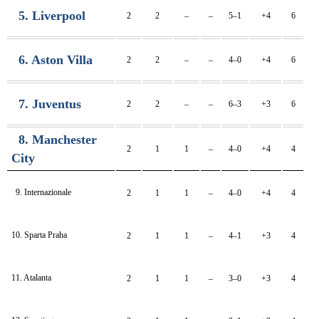
5. Liverpool
2
2
–
–
5–1
+4
6
6. Aston Villa
2
2
–
–
4–0
+4
6
7. Juventus
2
2
–
–
6–3
+3
6
8. Manchester
2
1
1
–
4–0
+4
4
City
9. Internazionale
2
1
1
–
4–0
+4
4
10. Sparta Praha
2
1
1
–
4–1
+3
4
11. Atalanta
2
1
1
–
3–0
+3
4