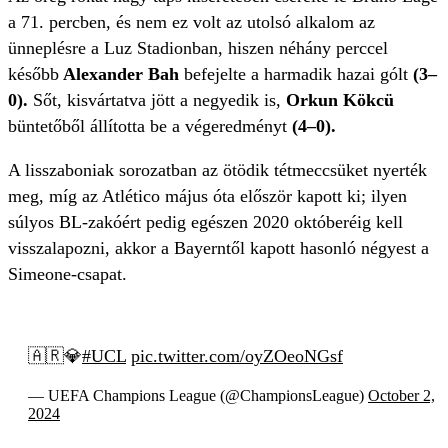
a 71. percben, és nem ez volt az utolsó alkalom az
ünneplésre a Luz Stadionban, hiszen néhány perccel
később
Alexander Bah
befejelte a harmadik hazai gólt
(3–
0).
Sőt, kisvártatva jött a negyedik is,
Orkun Kökcü
büntetőből állította be a végeredményt
(4–0).
A lisszaboniak sorozatban az ötödik tétmeccsüket nyerték
meg, míg az Atlético május óta először kapott ki; ilyen
súlyos BL-zakóért pedig egészen 2020 októberéig kell
visszalapozni, akkor a Bayerntől kapott hasonló négyest a
Simeone-csapat.
🇦🇷💎
#UCL
pic.twitter.com/oyZOeoNGsf
— UEFA Champions League (@ChampionsLeague)
October 2,
2024