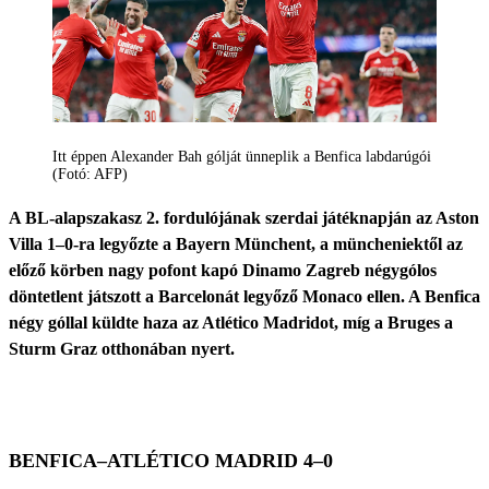
Itt éppen Alexander Bah gólját ünneplik a Benfica labdarúgói
(Fotó: AFP)
A BL-alapszakasz 2. fordulójának szerdai játéknapján az Aston
Villa 1–0-ra legyőzte a Bayern Münchent, a müncheniektől az
előző körben nagy pofont kapó Dinamo Zagreb négygólos
döntetlent játszott a Barcelonát legyőző Monaco ellen. A Benfica
négy góllal küldte haza az Atlético Madridot, míg a Bruges a
Sturm Graz otthonában nyert.
BENFICA–ATLÉTICO MADRID 4–0