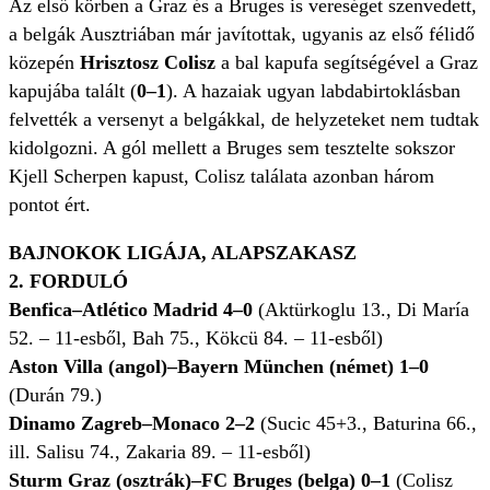
Az első körben a Graz és a Bruges is vereséget szenvedett,
a belgák Ausztriában már javítottak, ugyanis az első félidő
közepén
Hrisztosz Colisz
a bal kapufa segítségével a Graz
kapujába talált (
0–1
). A hazaiak ugyan labdabirtoklásban
felvették a versenyt a belgákkal, de helyzeteket nem tudtak
kidolgozni. A gól mellett a Bruges sem tesztelte sokszor
Kjell Scherpen kapust, Colisz találata azonban három
pontot ért.
BAJNOKOK LIGÁJA, ALAPSZAKASZ
2. FORDULÓ
Benfica–Atlético Madrid 4–0
(Aktürkoglu 13., Di María
52. – 11-esből, Bah 75., Kökcü 84. – 11-esből)
Aston Villa (angol)–Bayern München (német) 1–0
(Durán 79.)
Dinamo Zagreb–Monaco 2–2
(Sucic 45+3., Baturina 66.,
ill. Salisu 74., Zakaria 89. – 11-esből)
Sturm Graz (osztrák)–FC Bruges (belga) 0–1
(Colisz