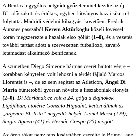
A Benfica egygólos belgrádi győzelemmel kezdte az új
BL-időszakot, és értékes, egyben látványos hazai sikerrel
folytatta. Madridi védelmi kihagyást követően, Fredrik
Aursnes passzából
Kerem Aktürkoglu
közeli lövéssel
korán megszerezte a hazaiak első gólját
(1–0),
és a vezetés
további tartást adott a szervezetten futballozó, zavaró
letámadást alkalmazó Benficának.
A szünetben Diego Simeone hármas cserét hajtott végre –
korábban kénytelen volt lehozni a térdét fájlaló Marcos
Llorentét is –, de ez sem segített az Atléticón,
Ángel Di
María
büntetőből gyorsan növelte a lisszaboniak előnyét
(2–0).
Di Maríának ez volt a 24. gólja a Bajnokok
Ligájában, utolérte Gonzalo Higuaínt, ketten állnak az
„argentin BL-lista” negyedik helyén Lionel Messi (129),
Sergio Agüero (41) és Hernán Crespo (25) mögött.
Az öreg rókát nagy taps kíséretében cserélte le Bruno Lage