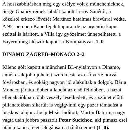
A hosszabbításban még egy esélye volt a münchenieknek,
Serge Gnabry remek labdát kapott Leroy Sanétól, a
közelről érkező lövését Martínez hatalmas bravúrral védte.
A 95. percben Kane fejelt kapura, de az argentin kapus
ezúttal is hárított, a Villa így győzelmet ünnepelhetett, a
Bayern meg először kapott ki Kompanyval.
1–0
DINAMO ZAGREB–MONACO 2–2
Kilenc gólt kapott a müncheni BL-nyitányon a Dinamo,
ennél csak jobb jöhetett szerda este az eső verte horvát
fővárosban, és sokáig nagyon jól alakultak a dolgok. Bár a
Monaco járatta többet a labdát az első félidőben, a hazai
ellenakciókban több veszély leselkedett, és a szünet előtti
pillanatokban sikerült is végigvinni egy pazar támadást a
lucskos talajon: Josip Misic indított, Martin Baturina nagy
vágta után jobbra passzolt
Petar Sucichoz,
aki pimasz csel
után a kapus felett elegánsan a hálóba emelt
(1–0).