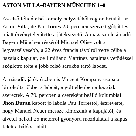
ASTON VILLA–BAYERN MÜNCHEN 1–0
Az első félidő első komoly helyzetéből rögtön betalált az
Aston Villa, de Pau Torres 23. percben szerzett gólját les
miatt érvénytelenítette a játékvezető. A magasan letámadó
Bayern München részéről Michael Olise volt a
legveszélyesebb, a 22 éves francia távolról vette célba a
hazaiak kapuját, de Emiliano Martínez hatalmas vetődéssel
szögletre tolta a jobb felső sarokba tartó labdát.
A második játékrészben is Vincent Kompany csapata
birtokolta többet a labdát, a gólt ellenben a hazaiak
szerezték. A 79. percben a csereként beálló kolumbiai
Jhon Durán
kapott jó labdát Pau Torrestől, észrevette,
hogy Manuel Neuer messze kimozdult a kapujától, és
átvétel nélkül 25 méterről gyönyörű mozdulattal a kapus
felett a hálóba talált.