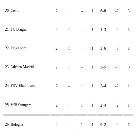
20. Celtic
2
1
–
1
6–8
–2
3
21. FC Bruges
2
1
–
1
1–3
–2
3
22. Feyenoord
2
1
–
1
3–6
–3
3
23. Atlético Madrid
2
1
–
1
2–5
–3
3
24. PSV Eindhoven
2
–
1
1
2–4
–2
1
25. VfB Stuttgart
2
–
1
1
2–4
–2
1
26. Bologna
2
–
1
1
0–2
–2
1