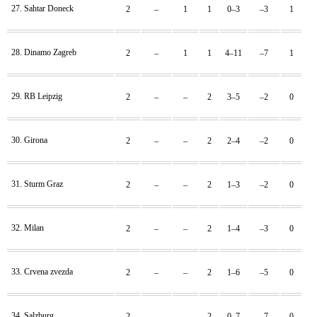
27. Sahtar Doneck
2
–
1
1
0–3
–3
1
28. Dinamo Zagreb
2
–
1
1
4–11
–7
1
29. RB Leipzig
2
–
–
2
3–5
–2
0
30. Girona
2
–
–
2
2–4
–2
0
31. Sturm Graz
2
–
–
2
1–3
–2
0
32. Milan
2
–
–
2
1–4
–3
0
33. Crvena zvezda
2
–
–
2
1–6
–5
0
34. Salzburg
2
–
–
2
0–7
–7
0