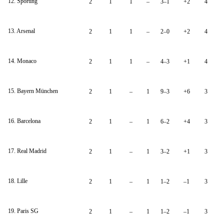
12. Sporting
2
1
1
–
3–1
+2
4
13. Arsenal
2
1
1
–
2–0
+2
4
14. Monaco
2
1
1
–
4–3
+1
4
15. Bayern München
2
1
–
1
9–3
+6
3
16. Barcelona
2
1
–
1
6–2
+4
3
17. Real Madrid
2
1
–
1
3–2
+1
3
18. Lille
2
1
–
1
1–2
–1
3
19. Paris SG
2
1
–
1
1–2
–1
3