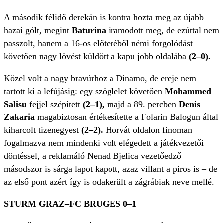
A második félidő derekán is kontra hozta meg az újabb
hazai gólt, megint
Baturina
iramodott meg, de ezúttal nem
passzolt, hanem a 16-os előteréből némi forgolódást
követően nagy lövést küldött a kapu jobb oldalába
(2–0).
Közel volt a nagy bravúrhoz a Dinamo, de ereje nem
tartott ki a lefújásig: egy szöglelet követően
Mohammed
Salisu
fejjel szépített
(2–1),
majd a 89. percben
Denis
Zakaria
magabiztosan értékesítette a Folarin Balogun által
kiharcolt tizenegyest
(2–2).
Horvát oldalon finoman
fogalmazva nem mindenki volt elégedett a játékvezetői
döntéssel, a reklamáló Nenad Bjelica vezetőedző
másodszor is sárga lapot kapott, azaz villant a piros is – de
az első pont azért így is odakerült a zágrábiak neve mellé.
STURM GRAZ–FC BRUGES 0–1