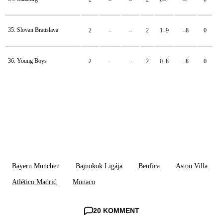
35. Slovan Bratislava
2
–
–
2
1–9
–8
0
36. Young Boys
2
–
–
2
0–8
–8
0
Bayern München
Bajnokok Ligája
Benfica
Aston Villa
Atlético Madrid
Monaco
20 KOMMENT