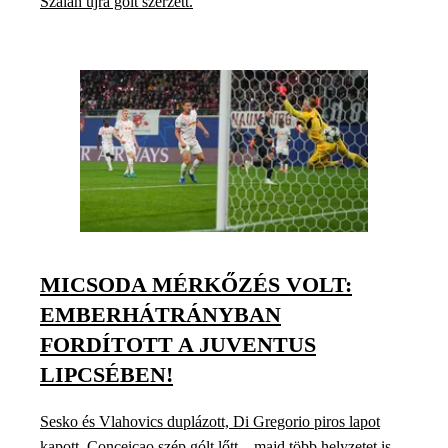
Szalah újra gólt szerzett.
MICSODA MÉRKŐZÉS VOLT:
EMBERHÁTRÁNYBAN
FORDÍTOTT A JUVENTUS
LIPCSÉBEN!
Sesko és Vlahovics duplázott, Di Gregorio piros lapot
kapott, Conceicao szép gólt lőtt – majd több helyzetet is