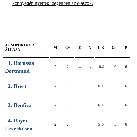
könnyedén nyertek idegenben az olaszok.
A CSOPORTKÖR
M
Gy
D
V
L-K
Gk
P
ÁLLÁSA
1. Borussia
2
2
–
–
10–1
+9
6
Dortmund
2. Brest
2
2
–
–
6–1
+5
6
3. Benfica
2
2
–
–
6–1
+5
6
4. Bayer
2
2
–
–
5–0
+5
6
Leverkusen