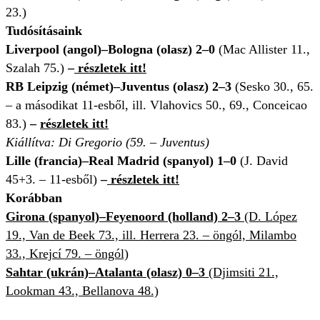
23.)
Tudósításaink
Liverpool (angol)–Bologna (olasz) 2–0
(Mac Allister 11.,
Szalah 75.)
–
részletek itt!
RB Leipzig (német)–Juventus (olasz) 2–3
(Sesko 30., 65.
– a másodikat 11-esből, ill. Vlahovics 50., 69., Conceicao
83.)
–
részletek itt!
Kiállítva: Di Gregorio (59. – Juventus)
Lille (francia)–Real Madrid (spanyol) 1–0
(J. David
45+3. – 11-esből)
–
részletek itt!
Korábban
Girona (spanyol)–Feyenoord (holland) 2–3
(D. López
19., Van de Beek 73., ill. Herrera 23. – öngól, Milambo
33., Krejcí 79. – öngól)
Sahtar (ukrán)–Atalanta (olasz) 0–3
(Djimsiti 21.,
Lookman 43., Bellanova 48.)