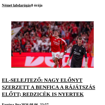
Német labdarúgás
8 órája
EL-SELEJTEZŐ: NAGY ELŐNYT
SZERZETT A BENFICA A RÁJÁTSZÁS
ELŐTT; REDZICÉK IS NYERTEK
Európa-liga
2026.08.06. 22:57