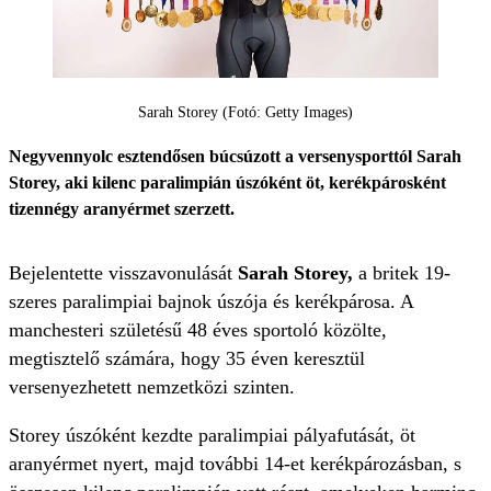
Sarah Storey (Fotó: Getty Images)
Negyvennyolc esztendősen búcsúzott a versenysporttól Sarah
Storey, aki kilenc paralimpián úszóként öt, kerékpárosként
tizennégy aranyérmet szerzett.
Bejelentette visszavonulását
Sarah Storey,
a britek 19-
szeres paralimpiai bajnok úszója és kerékpárosa. A
manchesteri születésű 48 éves sportoló közölte,
megtisztelő számára, hogy 35 éven keresztül
versenyezhetett nemzetközi szinten.
Storey úszóként kezdte paralimpiai pályafutását, öt
aranyérmet nyert, majd további 14-et kerékpározásban, s