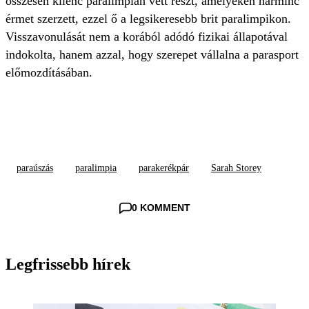
összesen kilenc paralimpián vett részt, amelyeken harminc
érmet szerzett, ezzel ő a legsikeresebb brit paralimpikon.
Visszavonulását nem a korából adódó fizikai állapotával
indokolta, hanem azzal, hogy szerepet vállalna a parasport
előmozdításában.
paraúszás
paralimpia
parakerékpár
Sarah Storey
0 KOMMENT
Legfrissebb hírek