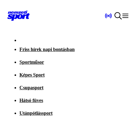
Friss hírek napi bontásban
Sportműsor
Képes Sport
Csupasport
Hátsó füves
Utánpótlássport