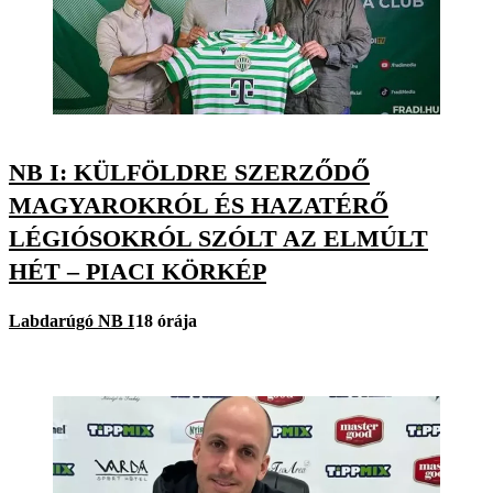
NB I: KÜLFÖLDRE SZERZŐDŐ
MAGYAROKRÓL ÉS HAZATÉRŐ
LÉGIÓSOKRÓL SZÓLT AZ ELMÚLT
HÉT – PIACI KÖRKÉP
Labdarúgó NB I
18 órája