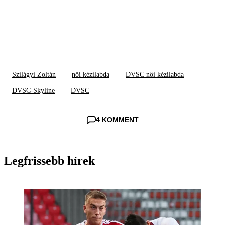
Szilágyi Zoltán
női kézilabda
DVSC női kézilabda
DVSC-Skyline
DVSC
4 KOMMENT
Legfrissebb hírek