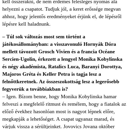
kell összerakni, de nem érdemes felesleges nyomás alá
helyezni a csapatot. Tudjuk jól, a keret erőssége megvan
ahhoz, hogy jelentős eredményeket érjünk el, de lépésről
lépésre kell haladnunk.
– Túl sok változás most sem történt a
játékosállományban: a visszavonuló Hornyák Dóra
mellett távozott Grosch Vivien és a francia Océane
Sercien-Ugolin, érkezett a lengyel Monika Kobylinska
és négy akadémista, Ratalics Luca, Baranyi Dorottya,
Majoros Gréta és Keller Petra is tagja lesz a
felnőttkeretnek. Az összeszokottság lesz a legerősebb
fegyverük a továbbiakban is?
– Igen. Bízom benne, hogy Monika Kobylinska hamar
felveszi a megfelelő ritmust és remélem, hogy a fiatalok az
előző évekhez hasonlóan most is nagyot lépnek előre,
megkapják a lehetőséget. A csapat ugyanaz marad, és
várjuk vissza a sérültjeinket. Jovovics Jovana október