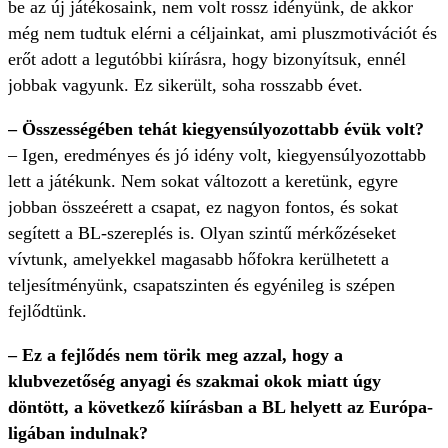
be az új játékosaink, nem volt rossz idényünk, de akkor
még nem tudtuk elérni a céljainkat, ami pluszmotivációt és
erőt adott a legutóbbi kiírásra, hogy bizonyítsuk, ennél
jobbak vagyunk. Ez sikerült, soha rosszabb évet.
– Összességében tehát kiegyensúlyozottabb évük volt?
– Igen, eredményes és jó idény volt, kiegyensúlyozottabb
lett a játékunk. Nem sokat változott a keretünk, egyre
jobban összeérett a csapat, ez nagyon fontos, és sokat
segített a BL-szereplés is. Olyan szintű mérkőzéseket
vívtunk, amelyekkel magasabb hőfokra kerülhetett a
teljesítményünk, csapatszinten és egyénileg is szépen
fejlődtünk.
– Ez a fejlődés nem törik meg azzal, hogy a
klubvezetőség anyagi és szakmai okok miatt úgy
döntött, a következő kiírásban a BL helyett az Európa-
ligában indulnak?