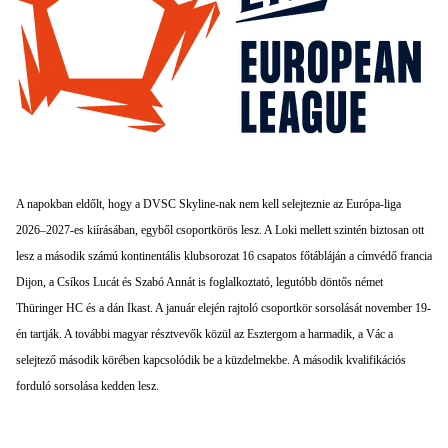
A napokban eldőlt, hogy a DVSC Skyline-nak nem kell selejteznie az Európa-liga
2026–2027-es kiírásában, egyből csoportkörös lesz. A Loki mellett szintén biztosan ott
lesz a második számú kontinentális klubsorozat 16 csapatos főtábláján a címvédő francia
Dijon, a Csíkos Lucát és Szabó Annát is foglalkoztató, legutóbb döntős német
Thüringer HC és a dán Ikast. A január elején rajtoló csoportkör sorsolását november 19-
én tartják. A további magyar résztvevők közül az Esztergom a harmadik, a Vác a
selejtező második körében kapcsolódik be a küzdelmekbe. A második kvalifikációs
forduló sorsolása kedden lesz.