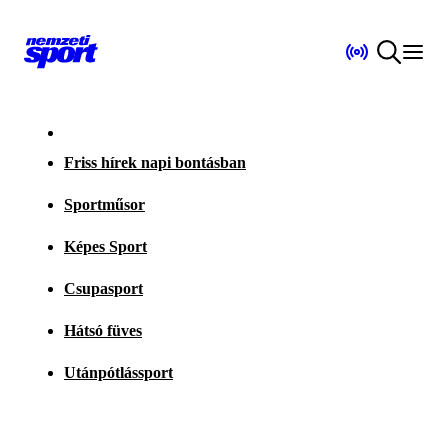
Friss hírek napi bontásban
Sportműsor
Képes Sport
Csupasport
Hátsó füves
Utánpótlássport