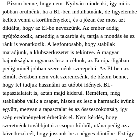
– Bízom benne, hogy nem. Nyilván mindenki, így mi is
jobban örülnénk, ha a BL-ben indulhatnánk, de figyelembe
kellett venni a körülményeket, és a józan ész most azt
diktálta, hogy az El-be nevezzünk. Az ember addig
nyújtózkodik, ameddig a takarója ér, tartja a mondás és ez
ránk is vonatkozik. A legfontosabb, hogy stabilak
maradjunk, a klubszerkezetet is tekintve. A magyar
bajnokságban ugyanaz lesz a célunk, az Európa-ligában
pedig minél jobban szeretnénk szerepelni. Az El-ben az
elmúlt években nem volt szerencsénk, de bízom benne,
hogy fel tudjuk használni az utóbbi idények BL-
tapasztalatait is, aztán majd kiderül. Remélem, még
stabilabbá válik a csapat, hiszen ez lesz a harmadik évünk
együtt, megvan a tapasztalat és az összeszokottság, így
szép eredményeket érhetünk el. Nem kérdés, hogy
szeretnénk továbbjutni a csoportkörből, utána pedig az a
következő cél, hogy jussunk be a négyes döntőbe. Ezt így