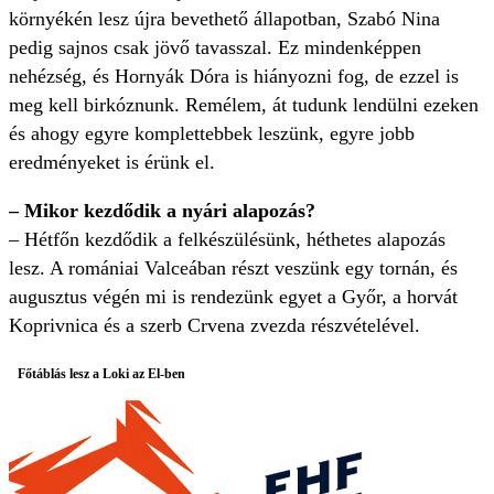
környékén lesz újra bevethető állapotban, Szabó Nina
pedig sajnos csak jövő tavasszal. Ez mindenképpen
nehézség, és Hornyák Dóra is hiányozni fog, de ezzel is
meg kell birkóznunk. Remélem, át tudunk lendülni ezeken
és ahogy egyre komplettebbek leszünk, egyre jobb
eredményeket is érünk el.
– Mikor kezdődik a nyári alapozás?
– Hétfőn kezdődik a felkészülésünk, héthetes alapozás
lesz. A romániai Valceában részt veszünk egy tornán, és
augusztus végén mi is rendezünk egyet a Győr, a horvát
Koprivnica és a szerb Crvena zvezda részvételével.
Főtáblás lesz a Loki az El-ben