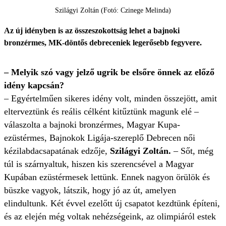
Szilágyi Zoltán (Fotó: Czinege Melinda)
Az új idényben is az összeszokottság lehet a bajnoki
bronzérmes, MK-döntős debreceniek legerősebb fegyvere.
– Melyik szó vagy jelző ugrik be elsőre önnek az előző
idény kapcsán?
– Egyértelműen sikeres idény volt, minden összejött, amit
elterveztünk és reális célként kitűztünk magunk elé –
válaszolta a bajnoki bronzérmes, Magyar Kupa-
ezüstérmes, Bajnokok Ligája-szereplő Debrecen női
kézilabdacsapatának edzője,
Szilágyi Zoltán.
– Sőt, még
túl is szárnyaltuk, hiszen kis szerencsével a Magyar
Kupában ezüstérmesek lettünk. Ennek nagyon örülök és
büszke vagyok, látszik, hogy jó az út, amelyen
elindultunk. Két évvel ezelőtt új csapatot kezdtünk építeni,
és az elején még voltak nehézségeink, az olimpiáról estek