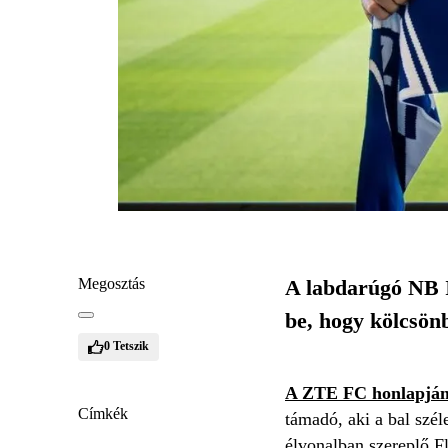
Megosztás
A labdarúgó NB I
be, hogy kölcsön
0
Tetszik
A ZTE FC honlapján 
Címkék
támadó, aki a bal szél
élvonalban szereplő F