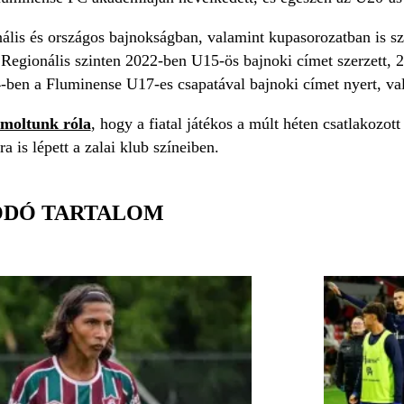
nális és országos bajnokságban, valamint kupasorozatban is sze
. Regionális szinten 2022-ben U15-ös bajnoki címet szerzett, 
-ben a Fluminense U17-es csapatával bajnoki címet nyert, vala
moltunk róla
, hogy a fiatal játékos a múlt héten csatlakozot
 is lépett a zalai klub színeiben.
ÓDÓ TARTALOM