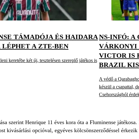
NSE TÁMADÓJA ÉS HAIDARA
NS-INFÓ: 
 LÉPHET A ZTE-BEN
VÁRKONYI 
VICTOR IS 
eni keretébe két új, tesztelésen szereplő játékos is
BRAZIL KI
A védő a Qarabaghoz
készül a csapattal, 
Csehországból érde
tása szerint Henrique 11 éves kora óta a Fluminense játékosa. 
most kivásárlási opcióval, egyéves kölcsönszerződéssel érkezi