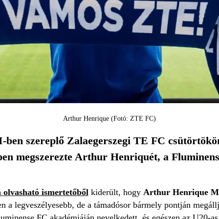
Arthur Henrique (Fotó: ZTE FC)
-ben szereplő Zalaegerszegi TE FC csütörtökön d
ben megszerezte Arthur Henriquét, a Fluminens
olvasható ismertetőből
kiderült, hogy
Arthur Henrique 
en a legveszélyesebb, de a támadósor bármely pontján megállj
luminense FC akadémiáján nevelkedett, és egészen az U20-as cs