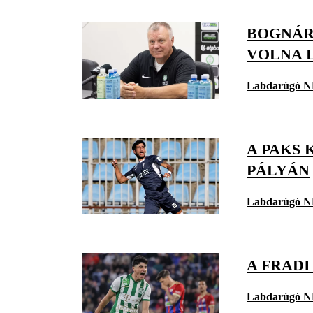
BOGNÁR
VOLNA 
Labdarúgó N
A PAKS 
PÁLYÁN
Labdarúgó N
A FRADI
Labdarúgó N