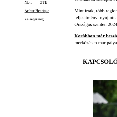
NB I
ZTE
Mint írták, több regio
Arthur Henrique
teljesítményt nyújtott
Zalaegerszeg
Országos szinten 2024
Korábban már beszá
mérkőzésen már pályára
KAPCSOL