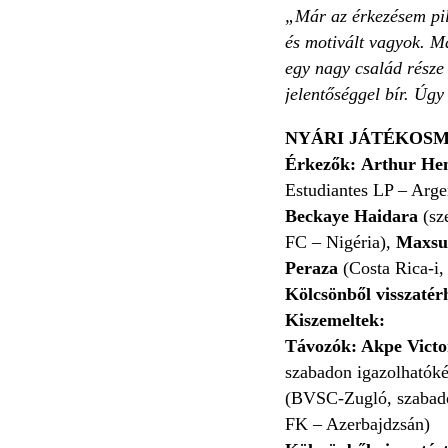
„Már az érkezésem pil
és motivált vagyok. M
egy nagy család része
jelentőséggel bír. Úgy
NYÁRI JÁTÉKOSM
Érkezők:
Arthur He
Estudiantes LP – Arge
Beckaye Haidara
(sze
FC – Nigéria),
Maxsue
Peraza
(Costa Rica-i
Kölcsönből visszaté
Kiszemeltek:
Távozók: Akpe Vict
szabadon igazolhatóké
(BVSC-Zugló, szabado
FK – Azerbajdzsán)