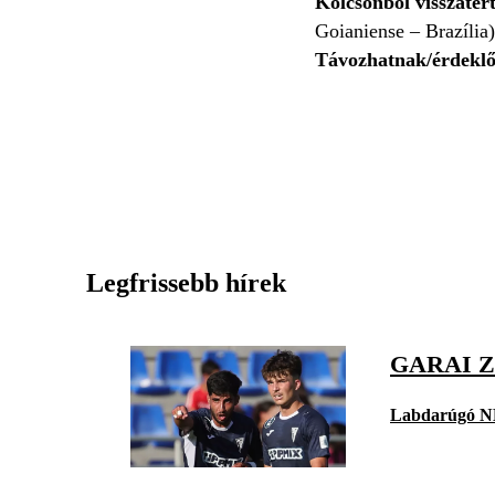
Kölcsönből visszatér
Goianiense – Brazília)
Távozhatnak/érdekl
Legfrissebb hírek
GARAI 
Labdarúgó N