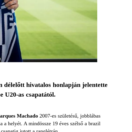
élelőtt hivatalos honlapján jelentette
e U20-as csapatától.
Marques Machado
2007-es születésű, jobblábas
a a helyét. A mindössze 19 éves szélső a brazil
apatig jutott a ranglétrán.