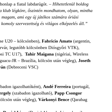
honlap a fiatal labdarúgót. –
Hihetetlenül boldog
 a klub légköre, őszintén mondhatom, olyan, mintha
m magam, ami egy új játékos számára óriási
komoly szervezettség és világos elképzelés áll.”
nse U20 – kölcsönben),
Fabricio Amato
(argentin,
rvár, legutóbb kölcsönben Diósgyőri VTK),
osi TC U17),
Tahir Maigana
(nigériai, Wireless
Iguacu-JR – Brazília, kölcsön után végleg),
Joseth
ván
(Debreceni VSC)
badon igazolhatóként),
Andé Ferreira
(portugál,
rgely
(szabadon igazolható),
Papp Csongor
ölcsön után végleg),
Várkonyi Bence
(Qarabag