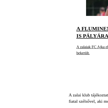
A FLUMINE
IS PÁLYÁRA
A zalaiak FC Ajka ell
bekerült.
A zalai klub tájékozta
fiatal szélsővel, aki 