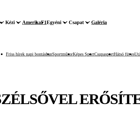
Kézi
Amerika
F1
Egyéni
Csapat
Galéria
Friss hírek napi bontásban
Sportműsor
Képes Sport
Csupasport
Hátsó füves
Utá
SZÉLSŐVEL ERŐSÍTE