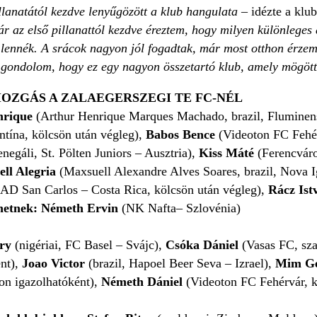
lanatától kezdve lenyűgözött a klub hangulata
– idézte a klub
ár az első pillanattól kezdve éreztem, hogy milyen különleges
 lennék. A srácok nagyon jól fogadtak, már most otthon érze
 gondolom, hogy ez egy nagyon összetartó klub, amely mögött 
OZGÁS A ZALAEGERSZEGI TE FC-NÉL
nrique
(
Arthur Henrique Marques Machado,
brazil, Flumine
ntína, kölcsön után végleg),
Babos Bence
(Videoton FC Fehé
negáli, St. Pölten Juniors – Ausztria),
Kiss Máté
(Ferencvár
ll Alegria
(
Maxsuell Alexandre Alves Soares,
brazil, Nova 
, AD San Carlos – Costa Rica, kölcsön után végleg),
Rácz Ist
rhetnek: Németh Ervin
(NK Nafta– Szlovénia)
ory
(nigériai, FC Basel – Svájc),
Csóka Dániel
(Vasas FC, sza
nt),
Joao Victor
(brazil, Hapoel Beer Seva – Izrael),
Mim Ge
n igazolhatóként),
Németh Dániel
(Videoton FC Fehérvár, k