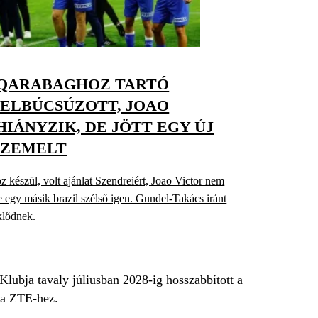
A QARABAGHOZ TARTÓ
ELBÚCSÚZOTT, JOAO
HIÁNYZIK, DE JÖTT EGY ÚJ
SZEMELT
 készül, volt ajánlat Szendreiért, Joao Victor nem
de egy másik brazil szélső igen. Gundel-Takács iránt
klődnek.
Klubja tavaly júliusban 2028-ig hosszabbított a
k a ZTE-hez.