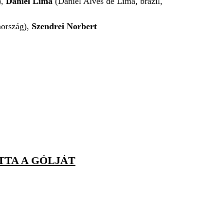
),
Daniel Lima
(
Daniel Alves de Lima,
brazil,
hország),
Szendrei Norbert
TTA A GÓLJÁT