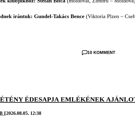
tek klubjukhoz: Stefan Bitca
(moldovai, Zimbru – Moldova
ődnek irántuk: Gundel-Takács Bence
(Viktoria Plzen – Cse
10 KOMMENT
ZÉTÉNY ÉDESAPJA EMLÉKÉNEK AJÁNLO
B I
2026.08.05. 12:38