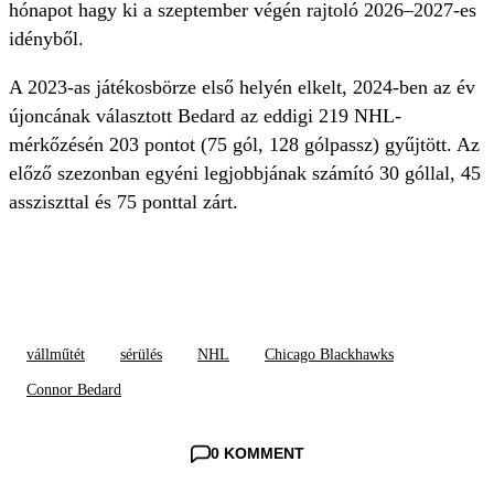
hónapot hagy ki a szeptember végén rajtoló 2026–2027-es
idényből.
A 2023-as játékosbörze első helyén elkelt, 2024-ben az év
újoncának választott Bedard az eddigi 219 NHL-
mérkőzésén 203 pontot (75 gól, 128 gólpassz) gyűjtött. Az
előző szezonban egyéni legjobbjának számító 30 góllal, 45
assziszttal és 75 ponttal zárt.
vállműtét
sérülés
NHL
Chicago Blackhawks
Connor Bedard
0 KOMMENT