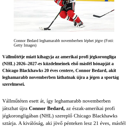
Connor Bedard leghamarabb novemberben léphet jégre (Fotó:
Getty Images)
Vállműtétje miatt kihagyja az amerikai profi jégkorongliga
(NHL) 2026–2027-es küzdelmeinek első másfél hónapját a
Chicago Blackhawks 20 éves centere, Connor Bedard, akit
leghamarabb novemberben láthatnak újra a jégen a sportág
szerelmesei.
Vállműtéten esett át, így leghamarabb novemberben
játszhat újra
Connor Bedard,
az észak-amerikai profi
jégkorongligában (NHL) szereplő Chicago Blackhawks
sztárja. A kiválóság, aki jövő pénteken lesz 21 éves, másfél