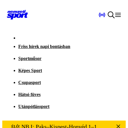
Friss hírek napi bontásban
Sportműsor
Képes Sport
Csupasport
Hátsó füves
Utánpótlássport
NB I: Paks–Kispest-Honvéd 1–1
ÉLŐ!