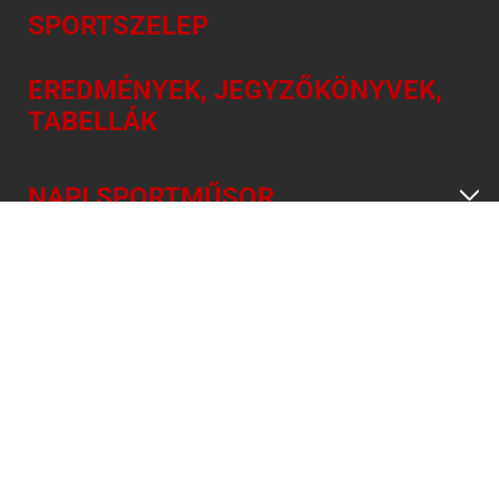
SPORTSZELEP
EREDMÉNYEK, JEGYZŐKÖNYVEK,
TABELLÁK
NAPI SPORTMŰSOR
INFORMÁCIÓ
A Nemzeti Sport Online kiadója a N.S. MÉDIA ÉS VAGYONKEZELŐ Kft. ©
Minden jog fenntartva