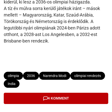
kiderül, ki lesz a 2036-os olimpiai házigazda.
A tíz év múlva sorra kerülő játékok iránt – mások
mellett – Magyarország, Katar, Szaúd-Arábia,
Törökország és Németország is érdeklődik. A
legutóbbi nyári olimpiának 2024-ben Párizs adott
otthont, a 2028-ast Los Angelesben, a 2032-est
Brisbane-ben rendezik.
olimpia
2036
Narendra Modi
olimpiai rendezés
India
4 KOMMENT