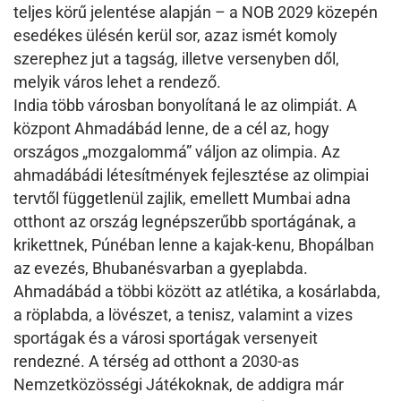
teljes körű jelentése alapján – a NOB 2029 közepén
esedékes ülésén kerül sor, azaz ismét komoly
szerephez jut a tagság, illetve versenyben dől,
melyik város lehet a rendező.
India több városban bonyolítaná le az olimpiát. A
központ Ahmadábád lenne, de a cél az, hogy
országos „mozgalommá” váljon az olimpia. Az
ahmadábádi létesítmények fejlesztése az olimpiai
tervtől függetlenül zajlik, emellett Mumbai adna
otthont az ország legnépszerűbb sportágának, a
krikettnek, Púnéban lenne a kajak-kenu, Bhopálban
az evezés, Bhubanésvarban a gyeplabda.
Ahmadábád a többi között az atlétika, a kosárlabda,
a röplabda, a lövészet, a tenisz, valamint a vizes
sportágak és a városi sportágak versenyeit
rendezné. A térség ad otthont a 2030-as
Nemzetközösségi Játékoknak, de addigra már