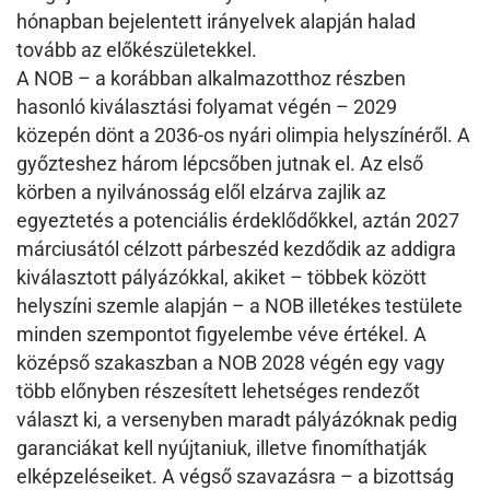
hónapban bejelentett irányelvek alapján halad
tovább az előkészületekkel.
A NOB – a korábban alkalmazotthoz részben
hasonló kiválasztási folyamat végén – 2029
közepén dönt a 2036-os nyári olimpia helyszínéről. A
győzteshez három lépcsőben jutnak el. Az első
körben a nyilvánosság elől elzárva zajlik az
egyeztetés a potenciális érdeklődőkkel, aztán 2027
márciusától célzott párbeszéd kezdődik az addigra
kiválasztott pályázókkal, akiket – többek között
helyszíni szemle alapján – a NOB illetékes testülete
minden szempontot figyelembe véve értékel. A
középső szakaszban a NOB 2028 végén egy vagy
több előnyben részesített lehetséges rendezőt
választ ki, a versenyben maradt pályázóknak pedig
garanciákat kell nyújtaniuk, illetve finomíthatják
elképzeléseiket. A végső szavazásra – a bizottság