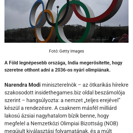
Fotó: Getty Images
A Föld legnépesebb országa, India megerősítette, hogy
szeretne otthont adni a 2036-os nyári olimpiának.
Narendra Modi
miniszterelnök – az ötkarikás hírekre
szakosodott insidethegames.biz oldal beszámolója
szerint – hangsúlyozta: a nemzet „teljes erejével”
készül a rendezésre. A csaknem másfél milliárd
lakosú ázsiai nagyhatalom bízik benne, hogy
megfelel a Nemzetközi Olimpiai Bizottság (NOB)
megújult kiválasztási folyamatának, és a múlt