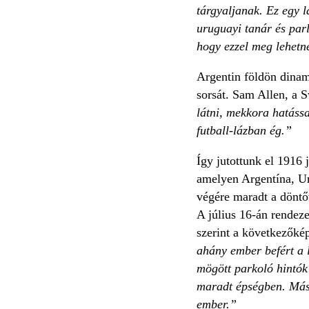
tárgyaljanak. Ez egy 
uruguayi tanár és parl
hogy ezzel meg lehetne 
Argentin földön dinami
sorsát. Sam Allen, a 
látni, mekkora hatáss
futball-lázban ég.”
Így jutottunk el 1916 
amelyen Argen­tína, Ur
végére maradt a döntő
A július 16-án rendez
szerint a következőké
ahány ember befért a l
mögött parkoló hintók 
maradt épségben. Másn
ember.”