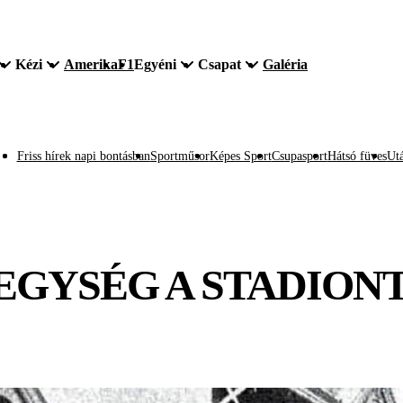
Kézi
Amerika
F1
Egyéni
Csapat
Galéria
Friss hírek napi bontásban
Sportműsor
Képes Sport
Csupasport
Hátsó füves
Utá
EGYSÉG A STADION