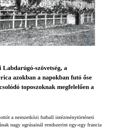
ai Labdarúgó-szövetség, a
ica azokban a napokban futó őse
apcsolódó toposzoknak megfelelően a
ottót a nemzetközi futball intézménytörténeti
ának nagy ugrásainál rendszerint egy-egy francia