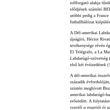
tollforgató alakja tű
elődjének számító BEK
utóbbi pedig a France 
futballhálózat kiépülés
A Dél-amerikai Labda
újságíró, Héctor Riva
tevékenysége révén ége
El Telégrafo, a La Man
Labdarúgó-szövetség 
első két évtizedének 
A dél-amerikai összef
századik évfordulóján,
szintén meghívott Braz
amerikai labdarúgó-ba
erősödött. A folytatás
vezetői a rosariói és 