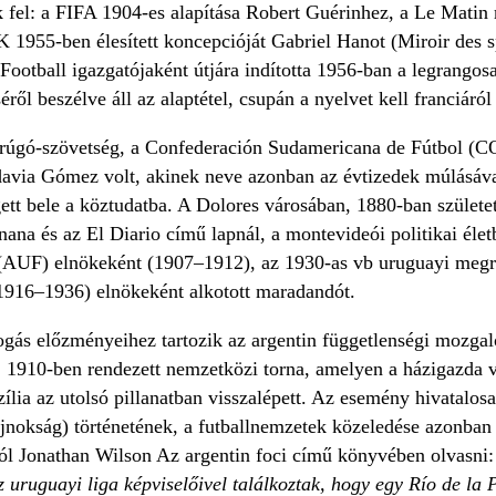
nik fel: a FIFA 1904-es alapítása Robert Guérinhez, a Le Mati
 1955-ben élesített koncepcióját Gabriel Hanot (Miroir des sp
Football igazgatójaként útjára indította 1956-ban a legrangosa
éről beszélve áll az alaptétel, csupán a nyelvet kell franciáról
rúgó-szövetség, a Confederación Sudamericana de Fútbol
davia Gómez volt, akinek neve azonban az évtizedek múlásával
tt bele a köztudatba. A Dolores városában, 1880-ban születet
ana és az El Diario című lapnál, a montevideói politikai életb
(AUF) elnökeként (1907–1912), az 1930-as vb uruguayi me
(1916–1936) elnökeként alkotott maradandót.
ogás előzményeihez tartozik az argentin függetlenségi mozg
 1910-ben rendezett nemzetközi torna, amelyen a házigazda vá
ília az utolsó pillanatban visszalépett. Az esemény hivatalo
jnokság) történetének, a futballnemzetek közeledése azonban 
ról Jonathan Wilson Az argentin foci című könyvében olvasni:
az uruguayi liga képviselőivel találkoztak, hogy egy Río de la