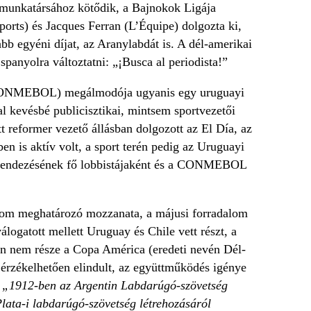
n munkatársához kötődik, a Bajnokok Ligája
orts) és Jacques Ferran (L’Équipe) dolgozta ki,
bb egyéni díjat, az Aranylabdát is. A dél-amerikai
 spanyolra változtatni: „¡Busca al periodista!”
 (CONMEBOL) megálmodója ugyanis egy uruguayi
 kevésbé publicisztikai, mintsem sportvezetői
t reformer vezető állásban dolgozott az El Día, az
en is aktív volt, a sport terén pedig az Uruguayi
grendezésének fő lobbistájaként és a CONMEBOL
alom meghatározó mozzanata, a májusi forradalom
logatott mellett Uruguay és Chile vett részt, a
san nem része a Copa América (eredeti nevén Dél-
érzékelhetően elindult, az együttműködés igénye
„1912-ben az Argentin Labdarúgó-szövetség
 Plata-i labdarúgó-szövetség létrehozásáról