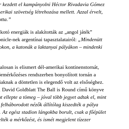
kor kezdett el kampányolni Héctor Rivadavia Gómez
ikai szövetség létrehozása mellett. Azzal érvelt,
otta.”
kotó energiák is alakították az „angol játék”
icle-nek argentínai tapasztalatairól:
„Mindenütt
yokon, a katonák a laktanyai pályákon – mindenki
losan is elismert dél-amerikai kontinenstornát,
körmérkőzéses rendszerben bonyolított tornán a
knak a döntetlen is elegendő volt az elsőséghez.
dt, David Goldblatt The Ball is Round című könyve
 ellepte a tömeg – jóval több jegyet adtak el, mint
felháborodott nézők állítólag kiszedték a pálya
. Az egész stadion lángokba borult, csak a főépület
ék a mérkőzést, és ismét megjelent tízezer