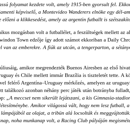
lassú folyamat kezdete volt, amely 1915-ben gyorsult fel. Ek
amenti képviselő, a Montevideo Wanderers elnöke egy dél-amer
előzni a klikkesedést, amely az argentin futballt is szétszakít
kus mozgásban volt a futballélet, a feszültségek mellett az al
Swindon Town edzője így adott számot ekkoriban a Daily Chron
al van az emberekre. A fiúk az utcán, a tengerparton, a sétán
júliusáig, amikor megrendezték Buenos Airesben az első hivata
uguay és Chile mellett immár Brazília is tiszteletét tette. A 
vel felérő Argentína–Uruguay mérkőzés, amelyen az uruguayia
ett találkozó azonban néhány perc játék után botrányba fulla
pp:
„A meccset nem sikerült lejátszani, a kis Gimnasia-stadiont
étesítménybe. Amikor világossá vált, hogy nem lesz futball, a 
lámpájából az olajat, a tribün alá locsolták és meggyújtották
ap, noha munkanap volt, a Racing Club pályáján megismételt