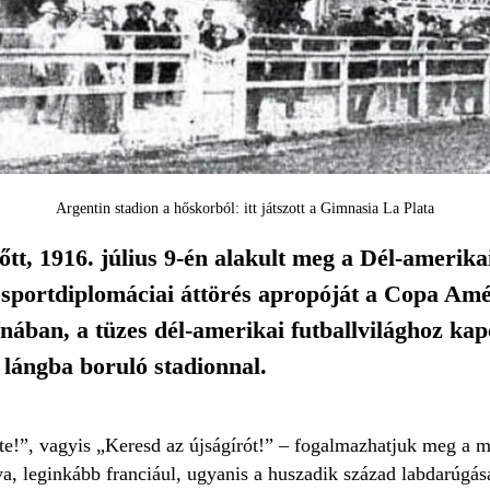
Argentin stadion a hőskorból: itt játszott a Gimnasia La Plata
lőtt, 1916. július 9-én alakult meg a Dél-amerik
rtdiplomáciai áttörés apropóját a Copa Amér
ínában, a tüzes dél-amerikai futballvilághoz k
 lángba boruló stadionnal.
te!”, vagyis „Keresd az újságírót!” – fogalmazhatjuk meg a m
va, leginkább franciául, ugyanis a huszadik század labdarúgás