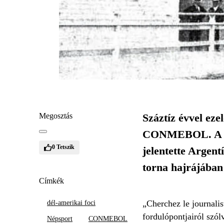
Megosztás
Száztíz évvel eze
CONMEBOL. A spo
0
Tetszik
jelentette Argent
torna hajrájában
Címkék
„Cherchez le journalis
dél-amerikai foci
fordulópontjairól szól
Népsport
CONMEBOL