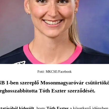
Fotó: MKCSE/Facebook
NB I-ben szereplő Mosonmagyaróvár csütörtökön 
eghosszabbította Tóth Eszter szerződését.
tatásából kiderült
, hogy
Tóth Eszter
a következő idényben 