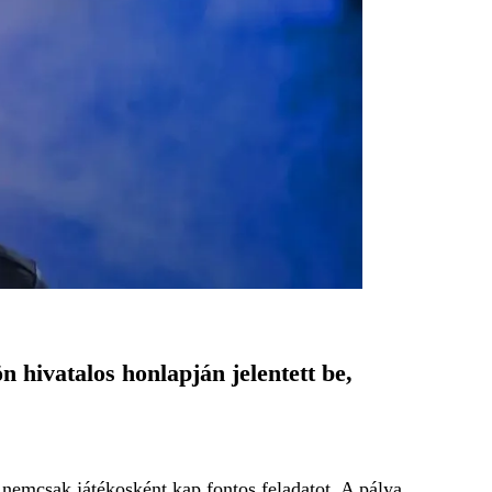
hivatalos honlapján jelentett be,
nemcsak játékosként kap fontos feladatot. A pálya