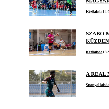
MAGYAR
Kézilabda
14 
SZABÓ-
KÜZDEN
Kézilabda
18 
A REAL 
Spanyol labd