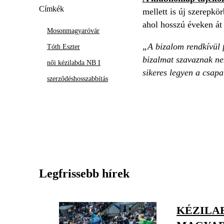
Címkék
mellett is új szerepkö
ahol hosszú éveken át 
Mosonmagyaróvár
„A bizalom rendkívül 
Tóth Eszter
bizalmat szavaznak nek
női kézilabda NB I
sikeres legyen a csap
szerződéshosszabbítás
Legfrissebb hírek
KÉZILAB