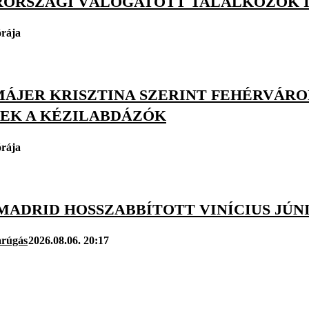
ORSZÁGI VÁLOGATOTT TALÁLKOZÓK I
órája
MÁJER KRISZTINA SZERINT FEHÉRVÁRO
EK A KÉZILABDÁZÓK
órája
MADRID HOSSZABBÍTOTT VINÍCIUS JÚN
arúgás
2026.08.06. 20:17