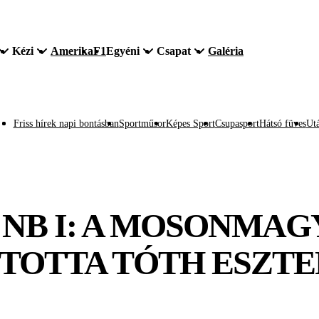
Kézi
Amerika
F1
Egyéni
Csapat
Galéria
Friss hírek napi bontásban
Sportműsor
Képes Sport
Csupasport
Hátsó füves
Utá
 NB I: A MOSONMA
TOTTA TÓTH ESZTE