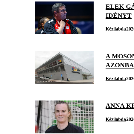
ELEK GÁ
IDÉNYT
Kézilabda
202
A MOSO
AZONBA
Kézilabda
202
ANNA K
Kézilabda
202