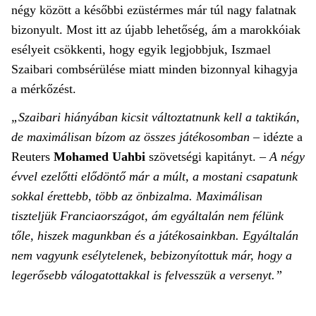
négy között a későbbi ezüstérmes már túl nagy falatnak
bizonyult. Most itt az újabb lehetőség, ám a marokkóiak
esélyeit csökkenti, hogy egyik legjobbjuk, Iszmael
Szaibari combsérülése miatt minden bizonnyal kihagyja
a mérkőzést.
„Szaibari hiányában kicsit változtatnunk kell a taktikán,
de maximálisan bízom az összes játékosomban
– idézte a
Reuters
Mohamed Uahbi
szövetségi kapitányt. –
A négy
évvel ezelőtti elődöntő már a múlt, a mostani csapatunk
sokkal érettebb, több az önbizalma. Maximálisan
tiszteljük Franciaországot, ám egyáltalán nem félünk
tőle, hiszek magunkban és a játékosainkban. Egyáltalán
nem vagyunk esélytelenek, bebizonyítottuk már, hogy a
legerősebb válogatottakkal is felvesszük a versenyt.”