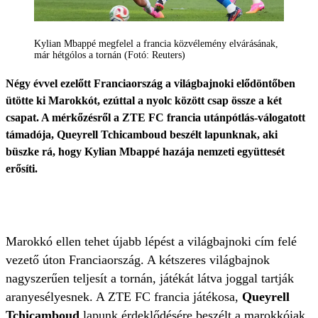
Kylian Mbappé megfelel a francia közvélemény elvárásának,
már hétgólos a tornán (Fotó: Reuters)
Négy évvel ezelőtt Franciaország a világbajnoki elődöntőben
ütötte ki Marokkót, ezúttal a nyolc között csap össze a két
csapat. A mérkőzésről a ZTE FC francia utánpótlás-válogatott
támadója, Queyrell Tchicamboud beszélt lapunknak, aki
büszke rá, hogy Kylian Mbappé hazája nemzeti együttesét
erősíti.
Marokkó ellen tehet újabb lépést a világbajnoki cím felé
vezető úton Franciaország. A kétszeres világbajnok
nagyszerűen teljesít a tornán, játékát látva joggal tartják
aranyesélyesnek. A ZTE FC francia játékosa,
Queyrell
Tchicamboud
lapunk érdeklődésére beszélt a marokkóiak