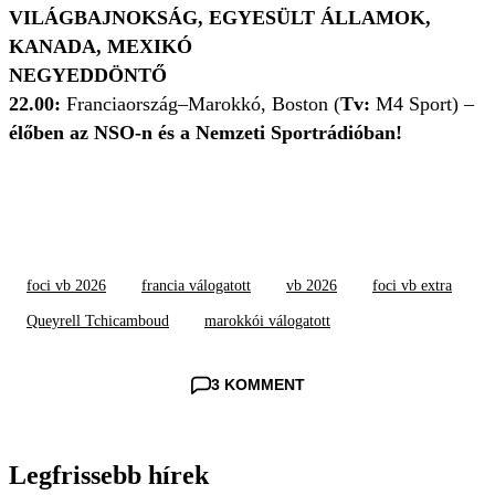
VILÁGBAJNOKSÁG, EGYESÜLT ÁLLAMOK,
KANADA, MEXIKÓ
NEGYEDDÖNTŐ
22.00:
Franciaország–Marokkó, Boston (
Tv:
M4 Sport) –
élőben az NSO-n és a Nemzeti Sportrádióban!
foci vb 2026
francia válogatott
vb 2026
foci vb extra
Queyrell Tchicamboud
marokkói válogatott
3 KOMMENT
Legfrissebb hírek