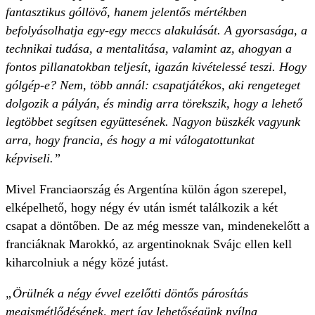
fantasztikus góllövő, hanem jelentős mértékben
befolyásolhatja egy-egy meccs alakulását. A gyorsasága, a
technikai tudása, a mentalitása, valamint az, ahogyan a
fontos pillanatokban teljesít, igazán kivételessé teszi. Hogy
gólgép-e? Nem, több annál: csapatjátékos, aki rengeteget
dolgozik a pályán, és mindig arra törekszik, hogy a lehető
legtöbbet segítsen együttesének. Nagyon büszkék vagyunk
arra, hogy francia, és hogy a mi válogatottunkat
képviseli.”
Mivel Franciaország és Argentína külön ágon szerepel,
elképelhető, hogy négy év után ismét találkozik a két
csapat a döntőben. De az még messze van, mindenekelőtt a
franciáknak Marokkó, az argentinoknak Svájc ellen kell
kiharcolniuk a négy közé jutást.
„Örülnék a négy évvel ezelőtti döntős párosítás
megismétlődésének, mert így lehetőségünk nyílna