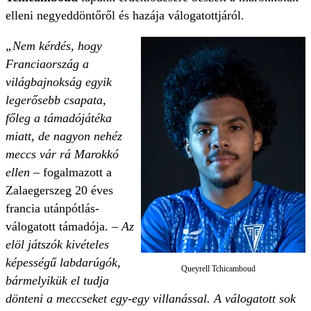
elleni negyeddöntőről és hazája válogatottjáról.
„Nem kérdés, hogy
Franciaország a
világbajnokság egyik
legerősebb csapata,
főleg a támadójátéka
miatt, de nagyon nehéz
meccs vár rá Marokkó
ellen
– fogalmazott a
Zalaegerszeg 20 éves
francia utánpótlás-
válogatott támadója. –
Az
elöl játszók kivételes
képességű labdarúgók,
Queyrell Tchicamboud
bármelyikük el tudja
dönteni a meccseket egy-egy villanással. A válogatott sok