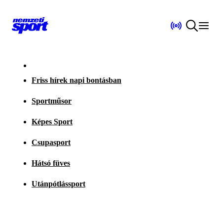
Friss hírek napi bontásban
Sportműsor
Képes Sport
Csupasport
Hátsó füves
Utánpótlássport