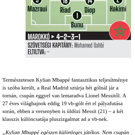
Természetesen Kylian Mbappé fantasztikus teljesítménye
is szóba került, a Real Madrid sztárja hét gólnál jár a
tornán, csupán eggyel van lemaradva Lionel Messitől. A
27 éves világbajnok eddig 19 vb-gólt ért el pályafutása
során, ebben a versenyben is üldözi Messit (21) – a két
klasszis különcsatája pluszizgalmat ad a vb-nek.
„Kylian Mbappé egészen különleges játékos. Nem csupán