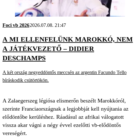
Foci vb 2026
2026.07.08. 21:47
A MI ELLENFELÜNK MAROKKÓ, NEM
A JÁTÉKVEZETŐ – DIDIER
DESCHAMPS
A két ország negyeddöntős meccsén az argentin Facundo Tello
bíráskodik csütörtökön.
A Zalaegerszeg légiósa elismerőn beszélt Marokkóról,
szerinte Franciaországnak a legjobbját kell nyújtania az
elődöntőbe kerüléshez. Ráadásul az afrikai válogatott
vissza akar vágni a négy évvel ezelőtti vb-elődöntős
vereségért.