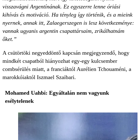
visszavágni Argentínának. Ez egyszerre lenne óriási
kihívás és motiváció. Ha tényleg így történik, és a mieink
nyernek, annak itt, Zalaegerszegen is lesz következménye:
vannak ugyanis argentin csapattársaim, zrikálhatnám
őket.”
A csütörtöki negyeddöntő kapcsán megjegyzendő, hogy
mindkét csapatból hiányozhat egy-egy kulcsember
combsérülés miatt, a franciáktól Aurélien Tchouaméni, a
marokkóiaktól Iszmael Szaibari.
Mohamed Uahbi: Egyáltalán nem vagyunk
esélytelenek