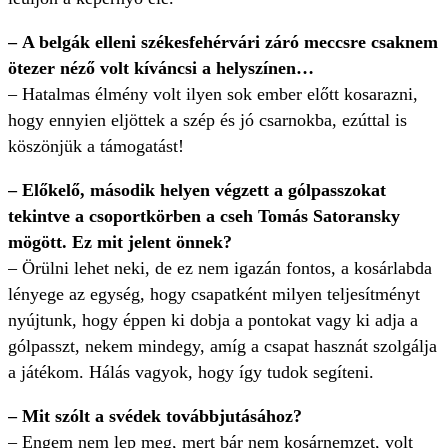
– A belgák elleni székesfehérvári záró meccsre csaknem
ötezer néző volt kíváncsi a helyszínen…
– Hatalmas élmény volt ilyen sok ember előtt kosarazni,
hogy ennyien eljöttek a szép és jó csarnokba, ezúttal is
köszönjük a támogatást!
– Előkelő, második helyen végzett a gólpasszokat
tekintve a csoportkörben a cseh Tomás Satoransky
mögött. Ez mit jelent önnek?
– Örülni lehet neki, de ez nem igazán fontos, a kosárlabda
lényege az egység, hogy csapatként milyen teljesítményt
nyújtunk, hogy éppen ki dobja a pontokat vagy ki adja a
gólpasszt, nekem mindegy, amíg a csapat hasznát szolgálja
a játékom. Hálás vagyok, hogy így tudok segíteni.
– Mit szólt a svédek továbbjutásához?
– Engem nem lep meg, mert bár nem kosárnemzet, volt