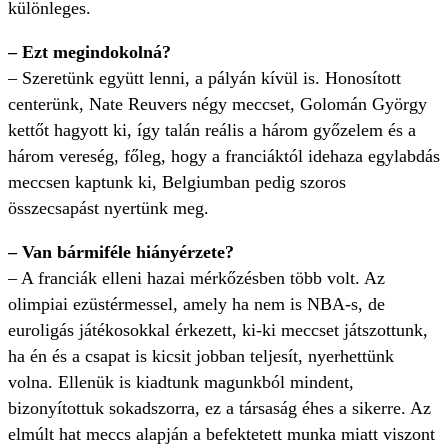
különleges.
– Ezt megindokolná?
– Szeretünk együtt lenni, a pályán kívül is. Honosított
centerünk, Nate Reuvers négy meccset, Golomán György
kettőt hagyott ki, így talán reális a három győzelem és a
három vereség, főleg, hogy a franciáktól idehaza egylabdás
meccsen kaptunk ki, Belgiumban pedig szoros
összecsapást nyertünk meg.
– Van bármiféle hiányérzete?
– A franciák elleni hazai mérkőzésben több volt. Az
olimpiai ezüstérmessel, amely ha nem is NBA-s, de
euroligás játékosokkal érkezett, ki-ki meccset játszottunk,
ha én és a csapat is kicsit jobban teljesít, nyerhettünk
volna. Ellenük is kiadtunk magunkból mindent,
bizonyítottuk sokadszorra, ez a társaság éhes a sikerre. Az
elmúlt hat meccs alapján a befektetett munka miatt viszont