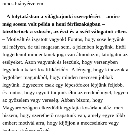
nincs hiányérzetem.
– A folytatásban a világbajnoki szereplésért – amire
még sosem volt példa a honi férfiszakágban –
küzdhetnek a szlovén, az észt és a svéd válogatott ellen.
– Motivált és izgatott vagyok! Fontos, hogy sose legyünk
túl mélyen, de túl magasan sem, a jelenben legyünk. Ettől
függetlenül mindenkinek joga van álmodozni, latolgatni az
esélyeket. Azon vagyunk és leszünk, hogy versenyben
legyünk a katari kvalifikációért. A lényeg, hogy kihozzuk a
legtöbbet magunkból, hogy minden meccsen jobbak
legyünk. Egyszerre csak egy lépcsőfokot lépjünk feljebb,
és fontos, hogy együtt tudjunk élni az eredménnyel, legyen
az győzelem vagy vereség. Abban bízom, hogy
Magyarországon elkezdődik egyfajta kosárlabdaláz, mert
hiszem, hogy szerethető csapatunk van, amely egyre több
embert motivál arra, hogy kijöjjön a meccseinkre vagy
leüljön a képernyő elé.