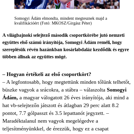
Somogyi Ádám elmondta, mindent megtesznek majd a
kvalifikációért (Fotó: MKOSZ/Girgász Péter)
A világbajnoki selejtező második csoportkörébe jutó nemzeti
együttes első számú irányítója, Somogyi Ádám reméli, hogy
szereplésük révén hazánkban kosárlabdaláz kezdődik és egyre
többen állnak az együttes mögé.
– Hogyan értékeli az első csoportkört?
– A legfontosabb, hogy megtettünk minden tőlünk telhetőt,
büszke vagyok a srácokra, a stábra – válaszolta
Somogyi
Ádám,
a magyar válogatott 26 éves irányítója, aki mind a
hat vb-selejtezőn játszott és átlagban 29 perc alatt 8.2
pontot, 7.7 gólpasszt és 3.5 lepattanót jegyzett. –
Maradéktalanul nem vagyok megelégedve a
teljesítményünkkel, de érezzük, hogy ez a csapat