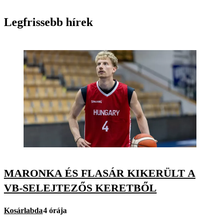
Legfrissebb hírek
MARONKA ÉS FLASÁR KIKERÜLT A
VB-SELEJTEZŐS KERETBŐL
Kosárlabda
4 órája