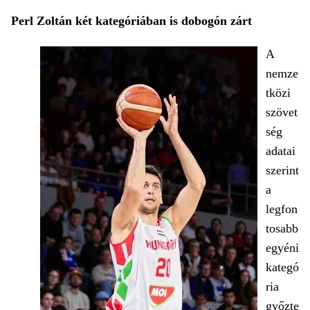
Perl Zoltán két kategóriában is dobogón zárt
A
nemze
tközi
szövet
ség
adatai
szerint
a
legfon
tosabb
egyéni
kategó
ria
győzte