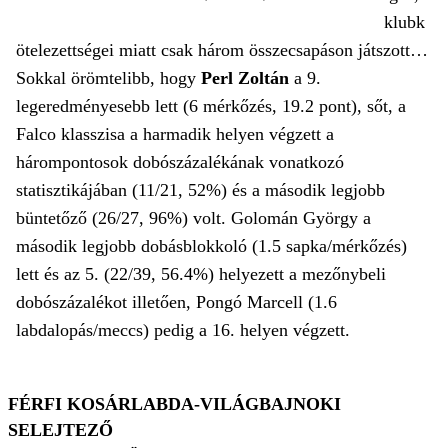
klubk
ötelezettségei miatt csak három összecsapáson játszott…
Sokkal örömtelibb, hogy
Perl Zoltán
a 9.
legeredményesebb lett (6 mérkőzés, 19.2 pont), sőt, a
Falco klasszisa a harmadik helyen végzett a
hárompontosok dobószázalékának vonatkozó
statisztikájában (11/21, 52%) és a második legjobb
büntetőző (26/27, 96%) volt. Golomán György a
második legjobb dobásblokkoló (1.5 sapka/mérkőzés)
lett és az 5. (22/39, 56.4%) helyezett a mezőnybeli
dobószázalékot illetően, Pongó Marcell (1.6
labdalopás/meccs) pedig a 16. helyen végzett.
FÉRFI KOSÁRLABDA-VILÁGBAJNOKI
SELEJTEZŐ