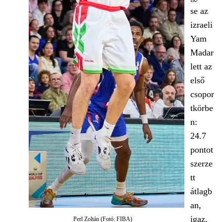
se az
izraeli
Yam
Madar
lett az
első
csopor
tkörbe
n:
24.7
pontot
szerze
tt
átlagb
an,
igaz,
Perl Zoltán (Fotó: FIBA)