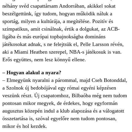
néhány svéd csapattársam Andorrában, akikkel sokat
beszélgettünk, így tudom, hogyan működik náluk a
sportág, milyen a kultúrája, a megítélése. Pozitív és
szimpatikus, amit csinálnak, értik a dolgukat, az ACB-
ligába és más európai topbajnokságba domináns
játékosokat adnak, s ne felejtsük el, Pelle Larsson révén,
aki a Miami Heatben szerepel, NBA-s játékosuk is van.
Erős együttes, nem lesz könnyű ellene.
– Hogyan alakul a nyara?
– Elmegyünk nyaralni a párommal, majd Cseh Botonddal,
a Szolnok új bedobójával egy római egyéni képzésen
veszünk részt. Új csapatomhoz, Bilbaóba még nem tudom
pontosan mikor megyek, de érdekes, hogy egyformán
augusztus közepén indul a klub alapozása és a válogatott
összetartása is, szóval egyelőre nem tudom pontosan,
mikor és hol kezdek.