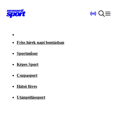
Friss hírek napi bontásban
Sportműsor
Képes Sport
Csupasport
Hátsó füves
Utánpótlássport