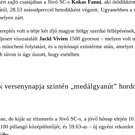
ért zajló csatájában a Jövő SC-s
Kokas Fanni
, aki ötödikkén
tól, 28.53 másodperccel hetedikként végzett. Ugyanebben a
helyen zárt.
replés volt a tétje két ifjú magyar hölgy szerdai fellépésének,
jesen visszatalált
Jackl Vivien
1500 gyorson – melyen volt má
a müncheni folytatást, és a nyitónapi ezüstérme után, amelye
b távon is úgy úszott, hogy esetében
 versenynapja szintén „medálgyanút” hordo
n, de kijár az elismerés a Jövő SC-s, a jövő hónap elején 1
 a 100 pillangó középdöntőjét, és 59.63-as – új egyéni rekordo
jé
b
e.