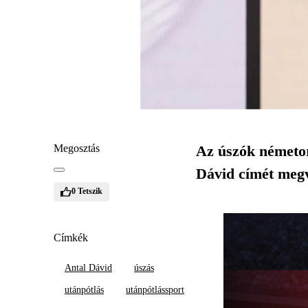
Megosztás
Az úszók németor
Dávid címét megv
0
Tetszik
Címkék
Antal Dávid
úszás
utánpótlás
utánpótlássport