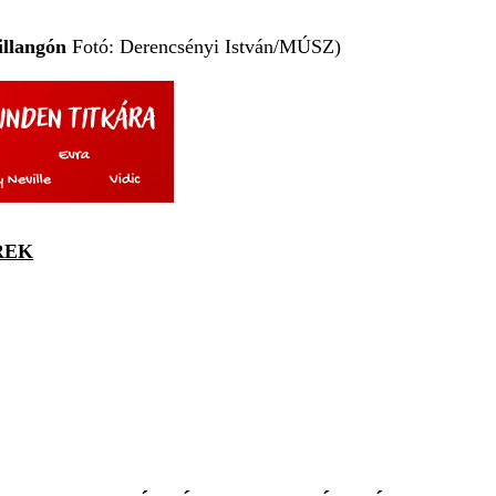
illangón
Fotó: Derencsényi István/MÚSZ)
REK