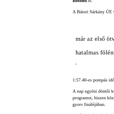
Botond
is.
A Bátori Sárkány ÚE 
már az első öt
hatalmas fölén
,
1:57.40-es pompás időv
A nap egyéni döntői k
programot, hiszen közé
gyors fináléjában.