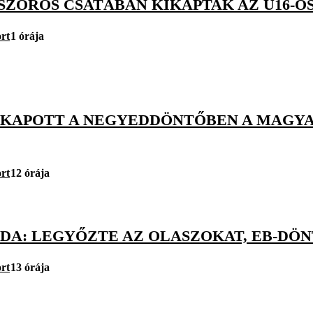
SZOROS CSATÁBAN KIKAPTAK AZ U16-OS
rt
1 órája
KIKAPOTT A NEGYEDDÖNTŐBEN A MAGYA
rt
12 órája
DA: LEGYŐZTE AZ OLASZOKAT, EB-DÖN
rt
13 órája