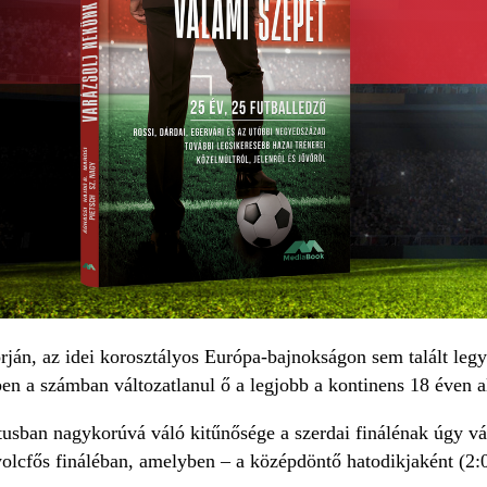
ján, az idei korosztályos Európa-bajnokságon sem talált leg
n a számban változatlanul ő a legjobb a kontinens 18 éven al
usban nagykorúvá váló kitűnősége a szerdai finálénak úgy vág
 nyolcfős fináléban, amelyben – a középdöntő hatodikjaként (2