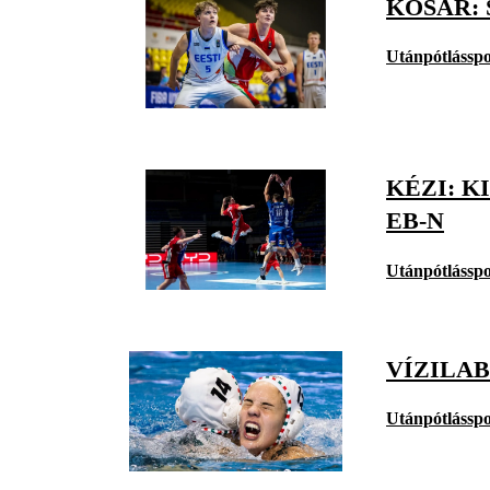
KOSÁR: 
Utánpótlásspo
KÉZI: 
EB-N
Utánpótlásspo
VÍZILAB
Utánpótlásspo