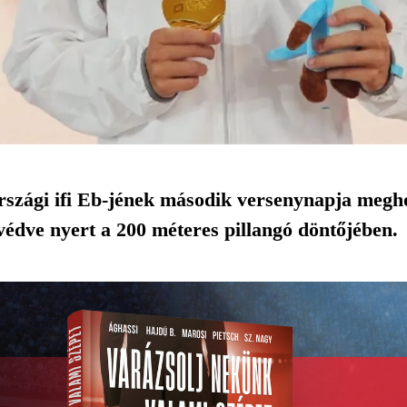
szági ifi Eb-jének második versenynapja megh
édve nyert a 200 méteres pillangó döntőjében.