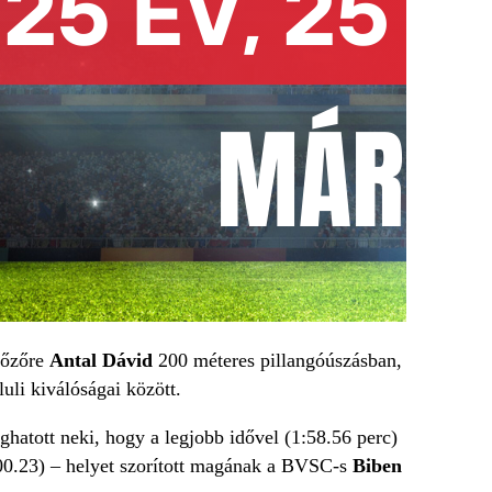
yőzőre
Antal Dávid
200 méteres pillangóúszásban,
uli kiválóságai között.
hatott neki, hogy a legjobb idővel (1:58.56 perc)
:00.23) – helyet szorított magának a BVSC-s
Biben