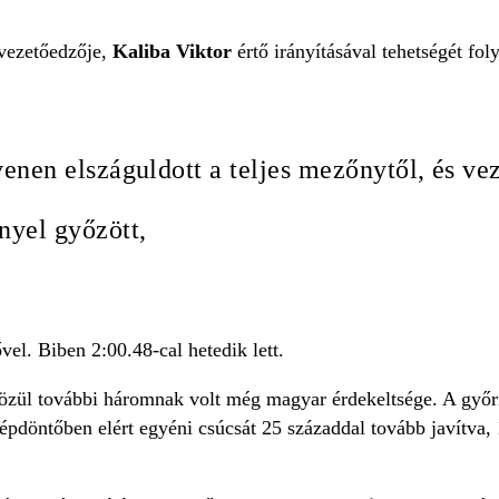
vezetőedzője,
Kaliba Viktor
értő irányításával tehetségét fo
venen elszáguldott a teljes mezőnytől, és ve
nyel győzött,
el. Biben 2:00.48-cal hetedik lett.
özül további háromnak volt még magyar érdekeltsége. A győr
pdöntőben elért egyéni csúcsát 25 századdal tovább javítva, 