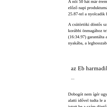
A női 50 hát már érem
előző napi produktumá
25.87-tel a nyolcadik 
A csütörtöki döntős sze
korábbi önmagához tel
(16:34.97) garantálta 
nyakába, a leghosszab
az Eb harmadik
...
Dobogót nem ígér ugya
alatti idővel tudta le
jutott be a szám döntő