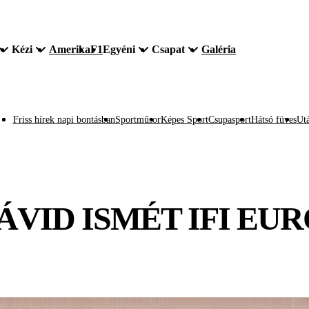
Kézi
Amerika
F1
Egyéni
Csapat
Galéria
Friss hírek napi bontásban
Sportműsor
Képes Sport
Csupasport
Hátsó füves
Utá
ÁVID ISMÉT IFI EU