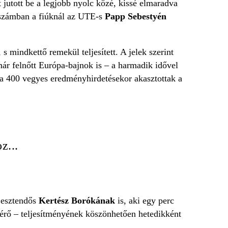
t jutott be a legjobb nyolc közé, kissé elmaradva
 számban a fiúknál az UTE-s
Papp Sebestyén
 s mindkettő remekül teljesített. A jelek szerint
r felnőtt Európa-bajnok is – a harmadik idővel
t a 400 vegyes eredményhirdetésekor akasztottak a
z...
6 esztendős
Kertész Borókának
is, aki egy perc
t érő – teljesítményének köszönhetően hetedikként