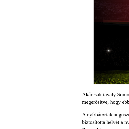
Akárcsak tavaly Somor
megerősítve, hogy ebbe
A nyírbátoriak auguszt
biztosította helyét a