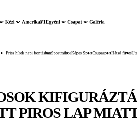
Kézi
Amerika
F1
Egyéni
Csapat
Galéria
Friss hírek napi bontásban
Sportműsor
Képes Sport
Csupasport
Hátsó füves
Utá
OSOK KIFIGURÁZT
T PIROS LAP MIATT