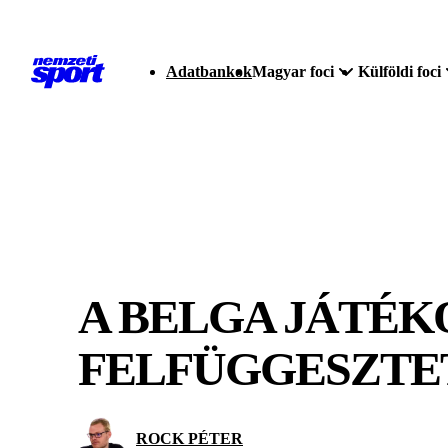
Adatbankok
Magyar foci
Külföldi foci
A BELGA JÁTÉK
FELFÜGGESZTET
ROCK PÉTER