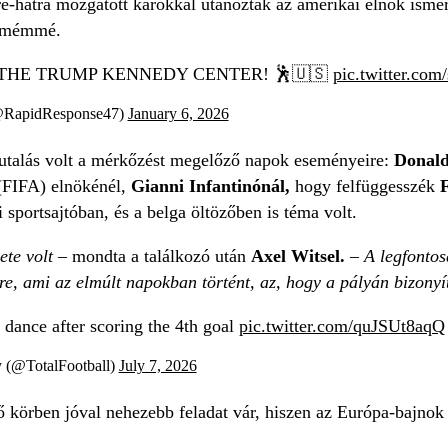
őre-hátra mozgatott karokkal utánozták az amerikai elnök isme
t mémmé.
THE TRUMP KENNEDY CENTER! 🕺🇺🇸
pic.twitter.c
@RapidResponse47)
January 6, 2026
utalás volt a mérkőzést megelőző napok eseményeire:
Donal
(FIFA) elnökénél,
Gianni Infantinónál,
hogy felfüggesszék
F
i sportsajtóban, és a belga öltözőben is téma volt.
ete volt
– mondta a találkozó után
Axel Witsel.
– A legfontos
e, ami az elmúlt napokban történt, az, hogy a pályán bizonyíts
dance after scoring the 4th goal
pic.twitter.com/quJSUt8aqQ
 (@TotalFootball)
July 7, 2026
 körben jóval nehezebb feladat vár, hiszen az Európa-bajno