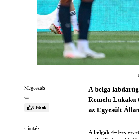
Megosztás
A belga labdarúg
Romelu Lukaku ta
0
Tetszik
az Egyesült Álla
Címkék
A
belgák
4–1-es vezet