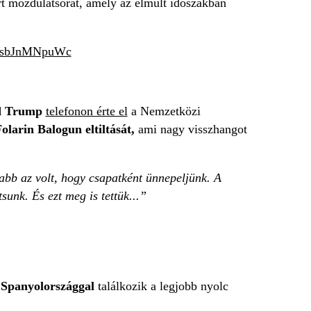
rt mozdulatsorát, amely az elmúlt időszakban
om/sbJnMNpuWc
d Trump
telefonon érte el
a Nemzetközi
olarin Balogun eltiltását,
ami nagy visszhangot
abb az volt, hogy csapatként ünnepeljünk. A
unk. És ezt meg is tettük...”
k
Spanyolországgal
találkozik a legjobb nyolc