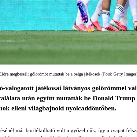
Előre megbeszélt gólörömöt mutattak be a belga játékosok (Fotó: Getty Images
ó-válogatott játékosai látványos gólörömmel vál
lálata után együtt mutatták be Donald Trump el
mok elleni világbajnoki nyolcaddöntőben.
ésénél már borítékolható volt a győzelmük, így a csapat felsz