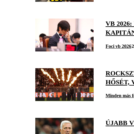
VB 2026
KAPITÁ
Foci vb 2026
2
ROCKSZ
HŐSÉT, 
Minden más f
ÚJABB 