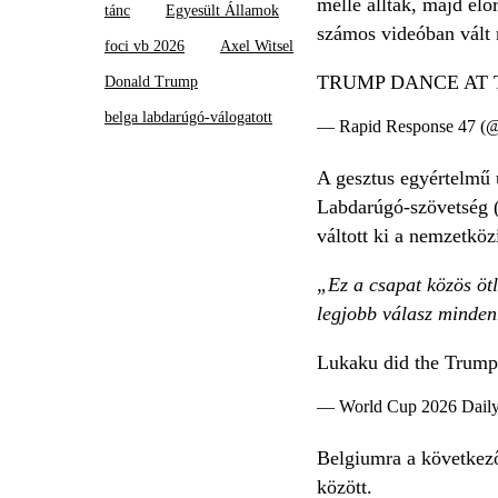
mellé álltak, majd el
tánc
Egyesült Államok
számos videóban vál
foci vb 2026
Axel Witsel
TRUMP DANCE AT 
Donald Trump
belga labdarúgó-válogatott
— Rapid Response 47 (
A gesztus egyértelmű 
Labdarúgó-szövetség 
váltott ki a nemzetköz
„Ez a csapat közös ötl
legjobb válasz mindenr
Lukaku did the Trump 
— World Cup 2026 Daily
Belgiumra a következő
között.