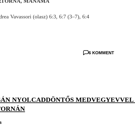
RTORNA, MANAMA
ea Vavassori (olasz) 6:3, 6:7 (3–7), 6:4
6 KOMMENT
ÁN NYOLCADDÖNTŐS MEDVEGYEVVEL 
TORNÁN
a