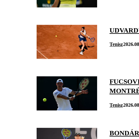
UDVARD
Tenisz
2026.08
FUCSOV
MONTR
Tenisz
2026.08
BONDÁR