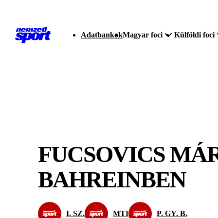
Adatbankok
Magyar foci
Külföldi foci
FUCSOVICS MÁ
BAHREINBEN
I. SZ.
MTI
P. GY. B.