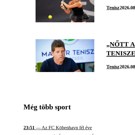
Tenisz
2026.08
„NŐTT A
TENISZ
Tenisz
2026.08
Még több sport
23:51
— Az FC Köbenhavn fél éve