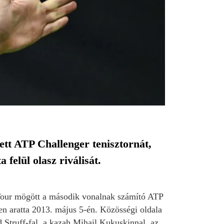
t ATP Challenger tenisztornát,
felül olasz riválisát.
P Tour mögött a második vonalnak számító ATP
en aratta 2013. május 5-én. Közösségi oldala
 Struff-fal, a kazah Mihail Kukuskinnal, az