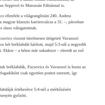
eas Seppivel és Marozsán Fábiánnal is.
cs ellenfele a világranglistán 240. Andrea
 a magyar klasszis karriercsúcsa a 31. –, párosban
es olasz válogatottnak.
csovics viszont türelmesen ütögetett Vavassori
s két bréklabdát hárított, majd 5:3-nál a negyedik
lt. Ekkor – a héten már sokadszor – eleredt az eső
tak bréklabdák, Fucsovics és Vavassori is hozta az
 fogadóként csak egyetlen pontot szerzett, így
labdáját értékesítve 5:4-nél a mérkőzésért
rsenyén győzött.