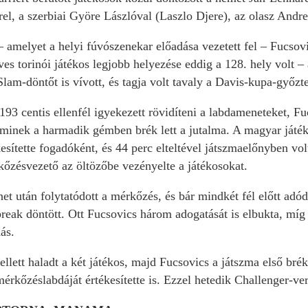
el, a szerbiai Györe Lászlóval (Laszlo Djere), az olasz Andr
 amelyet a helyi fúvószenekar előadása vezetett fel – Fucsovi
ves torinói játékos legjobb helyezése eddig a 128. hely volt –
am-döntőt is vívott, és tagja volt tavaly a Davis-kupa-győzt
193 centis ellenfél igyekezett rövidíteni a labdameneteket, Fu
minek a harmadik gémben brék lett a jutalma. A magyar játéko
kesítette fogadóként, és 44 perc elteltével játszmaelőnyben vo
zésvezető az öltözőbe vezényelte a játékosokat.
t után folytatódott a mérkőzés, és bár mindkét fél előtt adód
-break döntött. Ott Fucsovics három adogatását is elbukta, míg
ás.
ellett haladt a két játékos, majd Fucsovics a játszma első brék
 mérkőzéslabdáját értékesítette is. Ezzel hetedik Challenger-ve