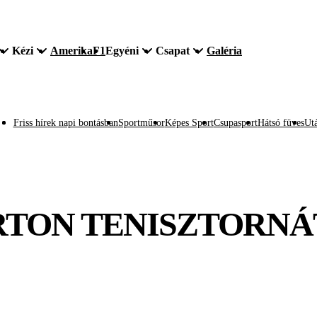
Kézi
Amerika
F1
Egyéni
Csapat
Galéria
Friss hírek napi bontásban
Sportműsor
Képes Sport
Csupasport
Hátsó füves
Utá
RTON TENISZTORNÁ