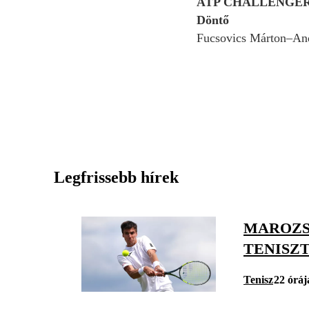
ATP CHALLENGE
Döntő
Fucsovics Márton–Andr
Legfrissebb hírek
MAROZS
TENISZ
Tenisz
22 óráj