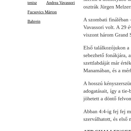
tenisz
Andrea Vavassori
osztrák Jürgen Melzerr
Fucsovics Márton
A szombati fináléban –
Bahrein
Vavassori volt. A 29 é
viszont három Grand Sl
Első találkozójukon a 
sebezhető fonákjára, a
szettlabdáját már érté
Manamában, és a mérkő
A hosszú kényszerszüne
adogatásait, így a tie
jöhetett a döntő felvon
Abban 4:4-ig fej fej m
szerválhatott, és első