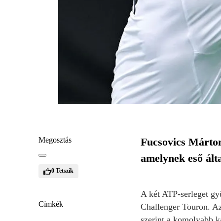
Megosztás
Fucsovics Márto
amelynek eső álta
0
Tetszik
A két ATP-serleget gy
Címkék
Challenger Touron. Az 
szerint a komolyabb ka