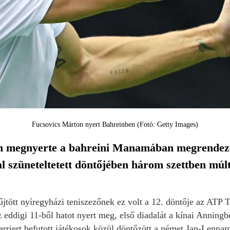
Fucsovics Márton nyert Bahreinben (Fotó: Getty Images)
n megnyerte a bahreini Manamában megrendezet
l szüneteltetett döntőjében három szettben múlta 
űjtött nyíregyházi teniszezőnek ez volt a 12. döntője az AT
eddigi 11-ből hatot nyert meg, első diadalát a kínai Anningb
rriert befutott játékosok közül döntőzött a német Jan-Lennard